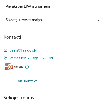
Pieraksties LIAA jaunumiem
Sīkdatņu izvēles maiņa
Kontakti
E-pasts:
pasts@liaa.gov.lv
Pērses iela 2, Rīga, LV-1011
Visi kontakti
Sekojiet mums