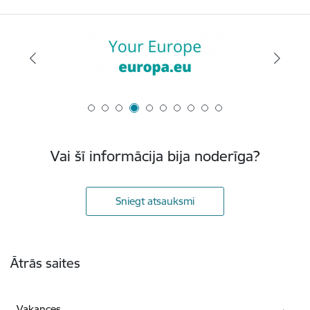
Vai šī informācija bija noderīga?
Sniegt atsauksmi
Kājene
Ātrās saites
Vakances