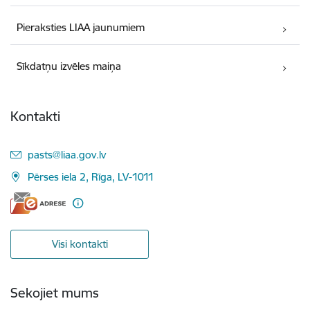
Pieraksties LIAA jaunumiem
Sīkdatņu izvēles maiņa
Kontakti
E-pasts:
pasts@liaa.gov.lv
Pērses iela 2, Rīga, LV-1011
Visi kontakti
Sekojiet mums