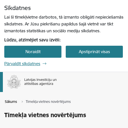
Pāriet uz lapas saturu
Sīkdatnes
Spied
lai meklētu
Enter
Lai šī tīmekļvietne darbotos, tā izmanto obligāti nepieciešamās
sīkdatnes. Ar Jūsu piekrišanu papildus šajā vietnē var tikt
izmantotas statistikas un sociālo mediju sīkdatnes.
Lūdzu, atzīmējiet savu izvēli:
Noraidīt
Apstiprināt visas
Pārvaldīt sīkdatnes
Sākums
Tīmekļa vietnes novērtējums
Tīmekļa vietnes novērtējums