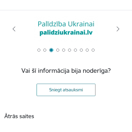
Vai šī informācija bija noderīga?
Sniegt atsauksmi
Kājene
Ātrās saites