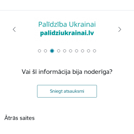
Vai šī informācija bija noderīga?
Sniegt atsauksmi
Kājene
Ātrās saites