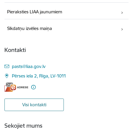
Pieraksties LIAA jaunumiem
Sīkdatņu izvēles maiņa
Kontakti
E-pasts:
pasts@liaa.gov.lv
Pērses iela 2, Rīga, LV-1011
Visi kontakti
Sekojiet mums