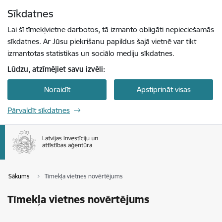
Pāriet uz lapas saturu
Sīkdatnes
Spied
lai meklētu
Enter
Lai šī tīmekļvietne darbotos, tā izmanto obligāti nepieciešamās
sīkdatnes. Ar Jūsu piekrišanu papildus šajā vietnē var tikt
izmantotas statistikas un sociālo mediju sīkdatnes.
Lūdzu, atzīmējiet savu izvēli:
Noraidīt
Apstiprināt visas
Pārvaldīt sīkdatnes
Sākums
Tīmekļa vietnes novērtējums
Tīmekļa vietnes novērtējums