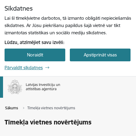
Pāriet uz lapas saturu
Sīkdatnes
Spied
lai meklētu
Enter
Lai šī tīmekļvietne darbotos, tā izmanto obligāti nepieciešamās
sīkdatnes. Ar Jūsu piekrišanu papildus šajā vietnē var tikt
izmantotas statistikas un sociālo mediju sīkdatnes.
Lūdzu, atzīmējiet savu izvēli:
Noraidīt
Apstiprināt visas
Pārvaldīt sīkdatnes
Sākums
Tīmekļa vietnes novērtējums
Tīmekļa vietnes novērtējums