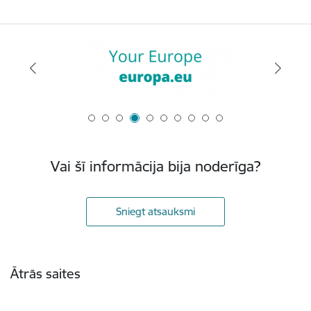
Vai šī informācija bija noderīga?
Sniegt atsauksmi
Kājene
Ātrās saites