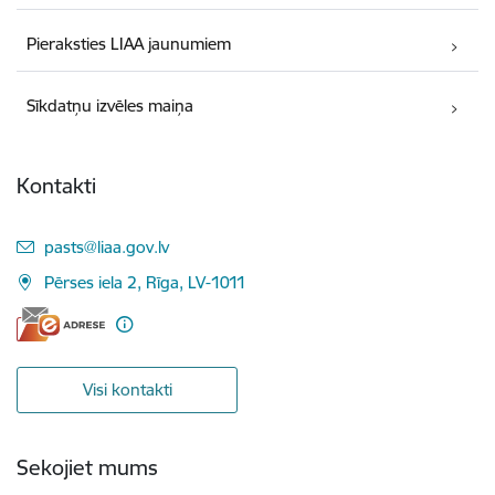
Pieraksties LIAA jaunumiem
Sīkdatņu izvēles maiņa
Kontakti
E-pasts:
pasts@liaa.gov.lv
Pērses iela 2, Rīga, LV-1011
Visi kontakti
Sekojiet mums