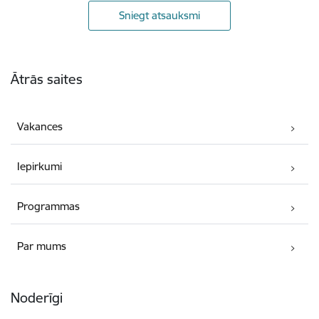
Sniegt atsauksmi
Kājene
Ātrās saites
Vakances
Iepirkumi
Programmas
Par mums
Noderīgi