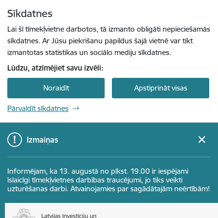
Pāriet uz lapas saturu
Sīkdatnes
Spied
lai meklētu
Enter
Lai šī tīmekļvietne darbotos, tā izmanto obligāti nepieciešamās
sīkdatnes. Ar Jūsu piekrišanu papildus šajā vietnē var tikt
izmantotas statistikas un sociālo mediju sīkdatnes.
Lūdzu, atzīmējiet savu izvēli:
Noraidīt
Apstiprināt visas
Pārvaldīt sīkdatnes
Izmaiņas
Informējam, ka 13. augustā no plkst. 19.00 ir iespējami
īslaicīgi tīmekļvietnes darbības traucējumi, jo tiks veikti
uzturēšanas darbi. Atvainojamies par sagādātajām neērtībām!