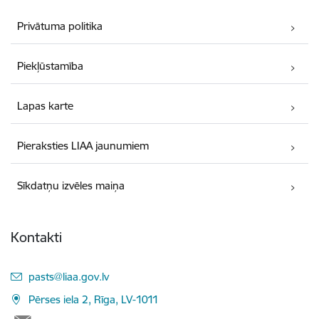
Privātuma politika
Piekļūstamība
Lapas karte
Pieraksties LIAA jaunumiem
Sīkdatņu izvēles maiņa
Kontakti
E-pasts:
pasts@liaa.gov.lv
Pērses iela 2, Rīga, LV-1011