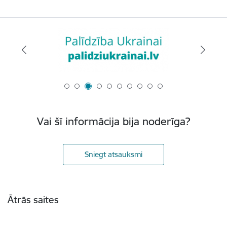
Vai šī informācija bija noderīga?
Sniegt atsauksmi
Kājene
Ātrās saites