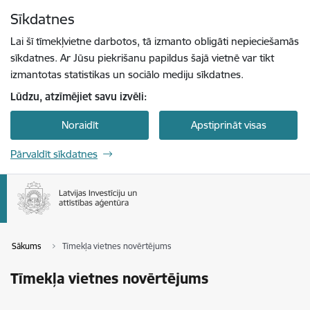
Pāriet uz lapas saturu
Sīkdatnes
Spied
lai meklētu
Enter
Lai šī tīmekļvietne darbotos, tā izmanto obligāti nepieciešamās
sīkdatnes. Ar Jūsu piekrišanu papildus šajā vietnē var tikt
izmantotas statistikas un sociālo mediju sīkdatnes.
Lūdzu, atzīmējiet savu izvēli:
Noraidīt
Apstiprināt visas
Pārvaldīt sīkdatnes
Sākums
Tīmekļa vietnes novērtējums
Tīmekļa vietnes novērtējums