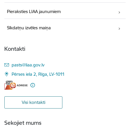
Pieraksties LIAA jaunumiem
Sīkdatņu izvēles maiņa
Kontakti
E-pasts:
pasts@liaa.gov.lv
Pērses iela 2, Rīga, LV-1011
Visi kontakti
Sekojiet mums