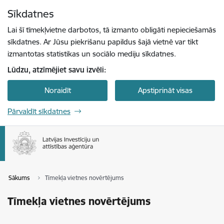
Pāriet uz lapas saturu
Sīkdatnes
Spied
lai meklētu
Enter
Lai šī tīmekļvietne darbotos, tā izmanto obligāti nepieciešamās
sīkdatnes. Ar Jūsu piekrišanu papildus šajā vietnē var tikt
izmantotas statistikas un sociālo mediju sīkdatnes.
Lūdzu, atzīmējiet savu izvēli:
Noraidīt
Apstiprināt visas
Pārvaldīt sīkdatnes
Sākums
Tīmekļa vietnes novērtējums
Tīmekļa vietnes novērtējums