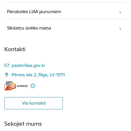
Pieraksties LIAA jaunumiem
Sīkdatņu izvēles maiņa
Kontakti
E-pasts:
pasts@liaa.gov.lv
Pērses iela 2, Rīga, LV-1011
Visi kontakti
Sekojiet mums