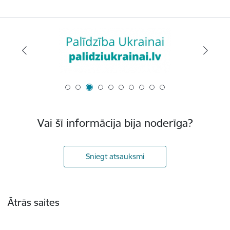
Vai šī informācija bija noderīga?
Sniegt atsauksmi
Kājene
Ātrās saites