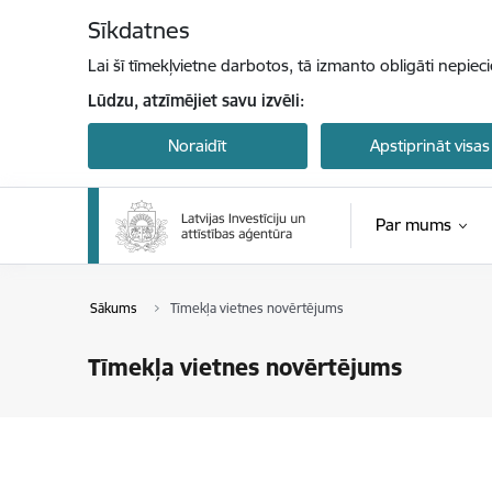
Pāriet uz lapas saturu
Sīkdatnes
Lai šī tīmekļvietne darbotos, tā izmanto obligāti nepiec
Lūdzu, atzīmējiet savu izvēli:
Noraidīt
Apstiprināt visas
Par mums
Sākums
Tīmekļa vietnes novērtējums
Tīmekļa vietnes novērtējums