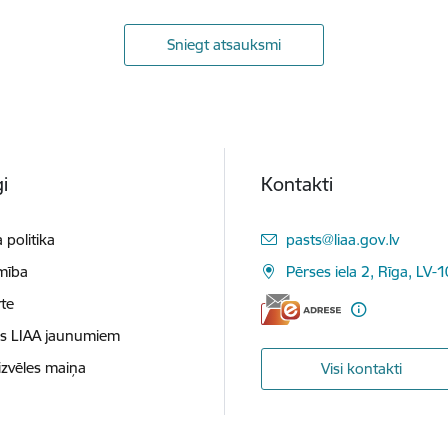
Sniegt atsauksmi
i
Kontakti
E-pasts:
 politika
pasts@liaa.gov.lv
mība
Pērses iela 2, Rīga, LV-
te
es LIAA jaunumiem
izvēles maiņa
Visi kontakti