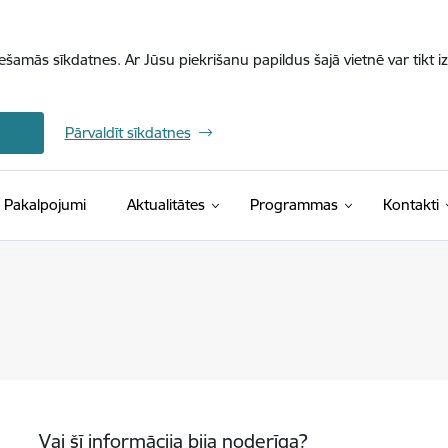
iešamās sīkdatnes. Ar Jūsu piekrišanu papildus šajā vietnē var tikt i
Pārvaldīt sīkdatnes
Pakalpojumi
Aktualitātes
Programmas
Kontakti
Vai šī informācija bija noderīga?