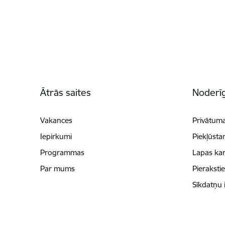
Kājene
Ātrās saites
Noderīg
Vakances
Privātuma
Iepirkumi
Piekļūsta
Programmas
Lapas kar
Par mums
Pieraksti
Sīkdatņu 