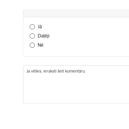
Vai šī informācija bija noderīga?
Jā
Daļēji
Nē
Ja vēlies, ieraksti šeit komentāru