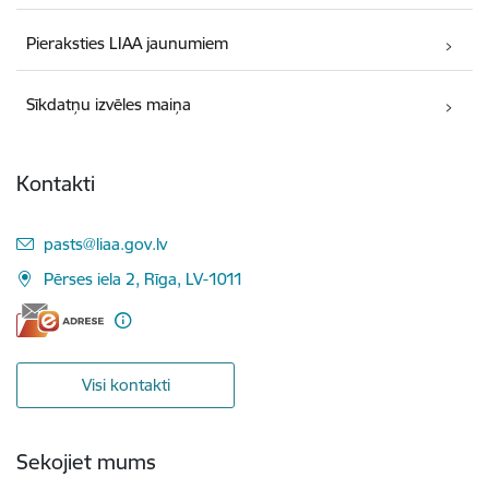
Pieraksties LIAA jaunumiem
Sīkdatņu izvēles maiņa
Kontakti
E-pasts:
pasts@liaa.gov.lv
Pērses iela 2, Rīga, LV-1011
Visi kontakti
Sekojiet mums