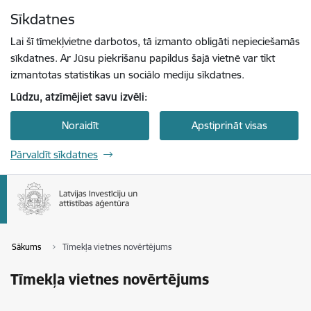
Pāriet uz lapas saturu
Sīkdatnes
Spied
lai meklētu
Enter
Lai šī tīmekļvietne darbotos, tā izmanto obligāti nepieciešamās
sīkdatnes. Ar Jūsu piekrišanu papildus šajā vietnē var tikt
izmantotas statistikas un sociālo mediju sīkdatnes.
Lūdzu, atzīmējiet savu izvēli:
Noraidīt
Apstiprināt visas
Pārvaldīt sīkdatnes
Sākums
Tīmekļa vietnes novērtējums
Tīmekļa vietnes novērtējums