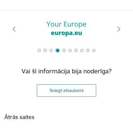
Vai šī informācija bija noderīga?
Sniegt atsauksmi
Kājene
Ātrās saites