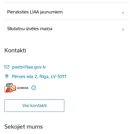
Pieraksties LIAA jaunumiem
Sīkdatņu izvēles maiņa
Kontakti
E-pasts:
pasts@liaa.gov.lv
Pērses iela 2, Rīga, LV-1011
Visi kontakti
Sekojiet mums