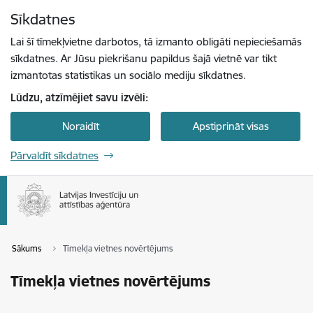
Pāriet uz lapas saturu
Sīkdatnes
Spied
lai meklētu
Enter
Lai šī tīmekļvietne darbotos, tā izmanto obligāti nepieciešamās
sīkdatnes. Ar Jūsu piekrišanu papildus šajā vietnē var tikt
izmantotas statistikas un sociālo mediju sīkdatnes.
Lūdzu, atzīmējiet savu izvēli:
Noraidīt
Apstiprināt visas
Pārvaldīt sīkdatnes
Sākums
Tīmekļa vietnes novērtējums
Tīmekļa vietnes novērtējums