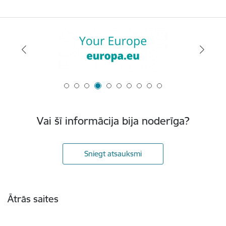
Vai šī informācija bija noderīga?
Sniegt atsauksmi
Kājene
Ātrās saites