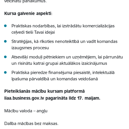
veicinātu panākumus.
Kursa galvenie aspekti
:
Praktiskas nodarbības, lai izstrādātu komercializācijas
ceļvedi tieši Tavai idejai
Stratēģijas, kā rīkoties nenoteiktībā un vadīt komandas
izaugsmes procesu
Atsevišķi moduļi pētniekiem un uzņēmējiem, lai pārrunātu
un risinātu katrai grupai aktuālākos izaicinājumus
Praktiska pieredze finansējuma piesaistē, intelektuālā
īpašuma pārvaldībā un komandas veidošanā
Pieteikšanās mācību kursam platformā
liaa.business.gov.lv pagarināta līdz 17. maijam.
Mācību valoda – angļu
Dalība mācības bez maksas.