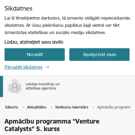
Pāriet uz lapas saturu
Sīkdatnes
Spied
lai meklētu
Enter
Lai šī tīmekļvietne darbotos, tā izmanto obligāti nepieciešamās
sīkdatnes. Ar Jūsu piekrišanu papildus šajā vietnē var tikt
izmantotas statistikas un sociālo mediju sīkdatnes.
Lūdzu, atzīmējiet savu izvēli:
Noraidīt
Apstiprināt visas
Pārvaldīt sīkdatnes
Sākums
Aktualitātes
Notikumu kalendārs
Apmācību programma "V
Apmācību programma "Venture
Catalysts" 5. kurss