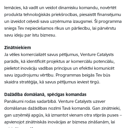
Iemācies, kā vadīt un veidot dinamisku komandu, novērtēt
produkta tehnoloģiskās priekšrocības, piesaistīt finansējumu
un izveidot ceļvedi sava uzņēmuma izaugsmei. Šī programma
sniegs Tev nepieciešamos rīkus un pārliecību, lai pārvērstu
savu ideju par īstu biznesu.
Zinātniekiem
Ja vēlies komercializēt savus pētījumus, Venture Catalysts
parādīs, kā identificēt projektus ar komerciālu potenciālu,
pielietot inovāciju vadības principus un efektīvi komunicēt
savu izgudrojumu vērtību. Programmas beigās Tev būs
skaidra stratēģija, kā savus pētījumus ieviest tirgū.
Dažādība domāšanā, spēcīgas komandas
Panākumi rodas sadarbībā. Venture Catalysts uzsver
domāšanas dažādības nozīmi Tavā komandā. Gan zinātnieki,
gan uzņēmēji apgūs, kā izmantot vienam otra stiprās puses –
apvienojot zinātniskās inovācijas ar biznesa zināšanām, lai