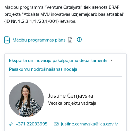
Mācību programma "Venture Catalysts" tiek īstenota ERAF
projekta "Atbalsts MVU inovatīvas uzņēmējdarbības attīstībai"
(ID Nr. 1.2.3.1/1/23/I/001) ietvaros.
Lejupielādēt:
Mācību programmas plāns
Eksporta un inovāciju pakalpojumu departaments
Pasākumu nodrošināšanas nodaļa
Justīne Čerņavska
Vecākā projektu vadītāja
+371 22033995
E-pasts:
justine.cernavska@liaa.gov.lv