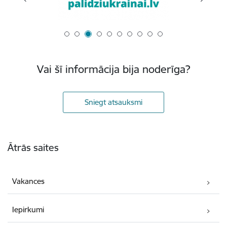
Vai šī informācija bija noderīga?
Sniegt atsauksmi
Kājene
Ātrās saites
Vakances
Iepirkumi