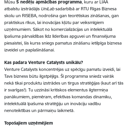
Mūsu
5 nedēļu apmācības programma
, kuru ar LIAA
atbalstu izstrādājis
UniLab
sadarbībā ar RTU Rīgas Biznesa
skolu un RISEBA, nodrošina gan teorētiskas zināšanas, gan
praktiskus rīkus, lai inovācijas kļūtu par veiksmīgiem
uzņēmumiem. Sākot no komercializācijas un intelektuālā
īpašuma pārvaldības līdz līderības apguvei un finansējuma
piesaistei, šis kurss sniegs pamatus zināšanu ietilpīga biznesa
izveidei un paplašināšanai.
Kas padara Venture Catalysts unikālu?
Venture Catalysts koncentrējas uz spēcīgu pamatu izveidi, lai
Tavs bizness būtu ilgstpējīgs. Šī programma sniedz vairāk
nekā tikai produktu izstrādes un tirgus stratēģijas (kaut arī tās
ir svarīgas!). Tu uzzināsi kritiskos elementus ilgtermiņa
panākumiem, piemēram, efektīvas komandas dinamiku,
intelektuālā īpašuma stratēģiju un inovāciju vadību
nenoteiktības un pārmaiņu laikmetā.
Topošajiem uzņēmējiem