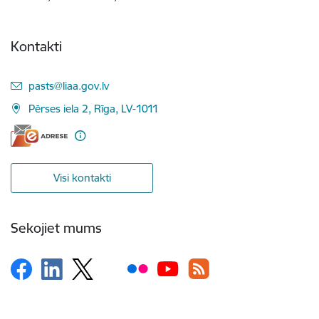
Kontakti
E-pasts:
pasts@liaa.gov.lv
Pērses iela 2, Rīga, LV-1011
Visi kontakti
Sekojiet mums