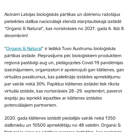
Aicinām Latvijas bioloģiskās pārtikas un dzērienu ražotājus
pieteikties dalībai nacionālajā stendā starptautiskajā izstādē
“Organic & Natural”, kas norisināsies no 2021. gada 6. līdz 8.
decembrim!
"
Organic & Natural
"
ir lielākā Tuvo Austrumu bioloģiskās
pārtikas izstāde. Pieprasījums pēc bioloģiskiem produktiem
reģionā pastāvīgi aug un, pielāgojoties Covid-19 pandēmijas
izaicinājumiem, organizatori ir apvienojuši gan klātienes, gan
virtuālos pasākumus, kas palielinājis izstādes apmeklējumu
par vairāk nekā 30%. Papildus klātienes izstādei tiek rīkota
virtuāla izstāde, kas norisināsies 28.-29. septembrī, paverot
iespēju jau iepriekš iepazīties ar klātienes izstādes
potenciālajiem partneriem.
2020. gada klātienes izstādē piedalījās vairāk nekā 1350
dalībnieku un 10500 apmeklētāju no 48 valstīm. Organic &