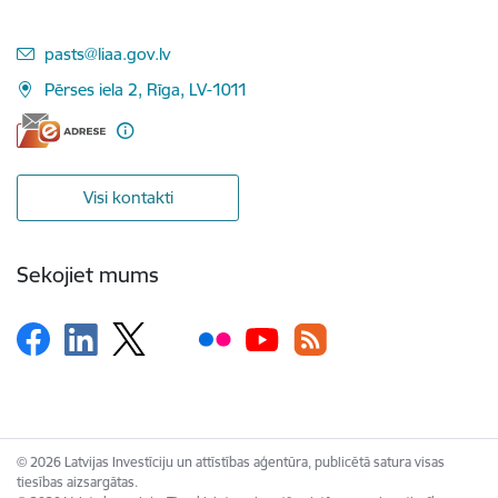
E-pasts:
pasts@liaa.gov.lv
Pērses iela 2, Rīga, LV-1011
Visi kontakti
Sekojiet mums
© 2026 Latvijas Investīciju un attīstības aģentūra, publicētā satura visas
tiesības aizsargātas.