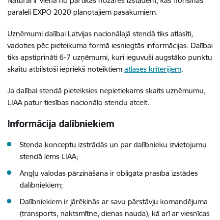
Natural ir viena no pārtikas nozares izstādēm, kas norisinās
paralēli EXPO 2020 plānotajiem pasākumiem.
Uzņēmumi dalībai Latvijas nacionālajā stendā tiks atlasīti,
vadoties pēc pieteikuma formā iesniegtās informācijas. Dalībai
tiks apstiprināti 6-7 uzņēmumi, kuri ieguvuši augstāko punktu
skaitu atbilstoši iepriekš noteiktiem
atlases kritērijiem
.
Ja dalībai stendā pieteiksies nepietiekams skaits uzņēmumu,
LIAA patur tiesības nacionālo stendu atcelt.
Informācija dalībniekiem
Stenda konceptu izstrādās un par dalībnieku izvietojumu
stendā lems LIAA;
Angļu valodas pārzināšana ir obligāta prasība izstādes
dalībniekiem;
Dalībniekiem ir jārēķinās ar savu pārstāvju komandējuma
(transports, naktsmītne, dienas nauda), kā arī ar viesnīcas