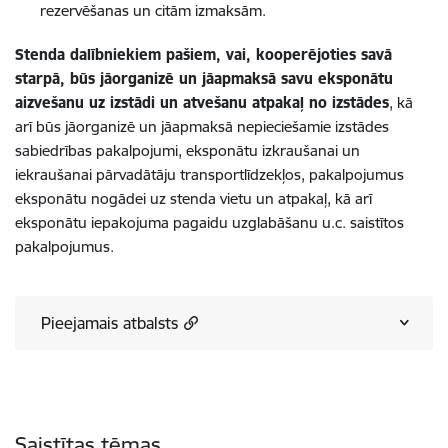
rezervēšanas un citām izmaksām.
Stenda dalībniekiem pašiem, vai, kooperējoties savā
starpā, būs jāorganizē un jāapmaksā savu eksponātu
aizvešanu uz izstādi un atvešanu atpakaļ no izstādes
, kā
arī būs jāorganizē un jāapmaksā nepieciešamie izstādes
sabiedrības pakalpojumi, eksponātu izkraušanai un
iekraušanai pārvadātāju transportlīdzekļos, pakalpojumus
eksponātu nogādei uz stenda vietu un atpakaļ, kā arī
eksponātu iepakojuma pagaidu uzglabāšanu u.c. saistītos
pakalpojumus.
Pieejamais atbalsts
Saistītas tēmas