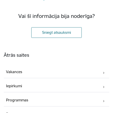
Vai šī informācija bija noderīga?
Sniegt atsauksmi
Kājene
Ātrās saites
Vakances
Iepirkumi
Programmas