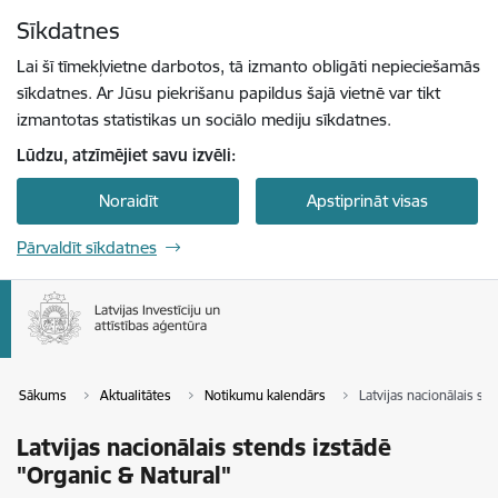
Pāriet uz lapas saturu
Sīkdatnes
Spied
lai meklētu
Enter
Lai šī tīmekļvietne darbotos, tā izmanto obligāti nepieciešamās
sīkdatnes. Ar Jūsu piekrišanu papildus šajā vietnē var tikt
izmantotas statistikas un sociālo mediju sīkdatnes.
Lūdzu, atzīmējiet savu izvēli:
Noraidīt
Apstiprināt visas
Pārvaldīt sīkdatnes
Sākums
Aktualitātes
Notikumu kalendārs
Latvijas nacionālais st
Latvijas nacionālais stends izstādē
"Organic & Natural"