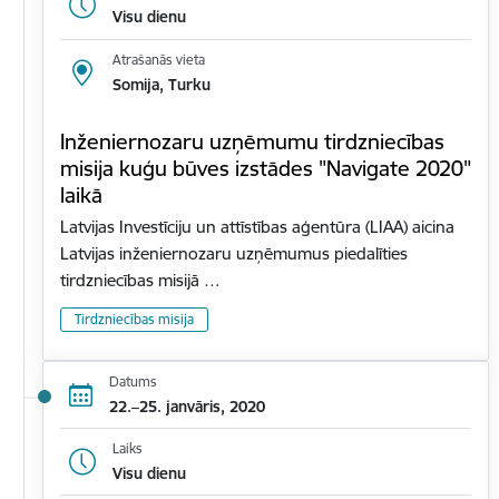
Visu dienu
Atrašanās vieta
Somija, Turku
Inženiernozaru uzņēmumu tirdzniecības
misija kuģu būves izstādes "Navigate 2020"
laikā
Latvijas Investīciju un attīstības aģentūra (LIAA) aicina
Latvijas inženiernozaru uzņēmumus piedalīties
tirdzniecības misijā …
Tirdzniecības misija
Datums
22.–25. janvāris, 2020
Laiks
Visu dienu