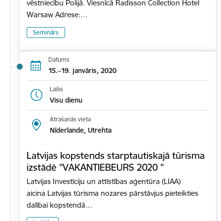
vēstniecību Polijā. Viesnīcā Radisson Collection Hotel
Warsaw Adrese:…
Seminārs
Datums
15.–19. janvāris, 2020
Laiks
Visu dienu
Atrašanās vieta
Nīderlande, Utrehta
Latvijas kopstends starptautiskajā tūrisma
izstādē "VAKANTIEBEURS 2020 "
Latvijas Investīciju un attīstības aģentūra (LIAA)
aicina Latvijas tūrisma nozares pārstāvjus pieteikties
dalībai kopstendā…