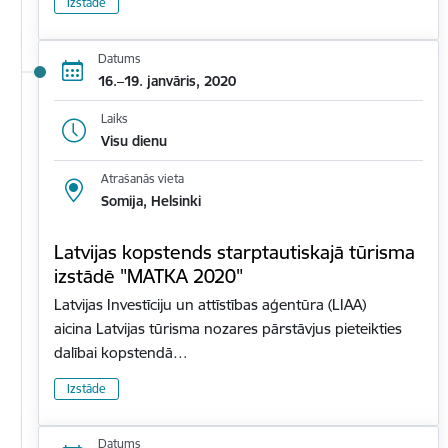
Izstāde
Datums
16.–19. janvāris, 2020
Laiks
Visu dienu
Atrašanās vieta
Somija, Helsinki
Latvijas kopstends starptautiskajā tūrisma
izstādē "MATKA 2020"
Latvijas Investīciju un attīstības aģentūra (LIAA)
aicina Latvijas tūrisma nozares pārstāvjus pieteikties
dalībai kopstendā…
Izstāde
Datums