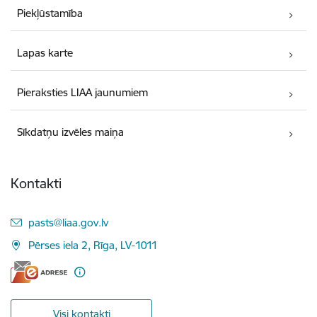
Piekļūstamība
Lapas karte
Pieraksties LIAA jaunumiem
Sīkdatņu izvēles maiņa
Kontakti
E-pasts:
pasts@liaa.gov.lv
Pērses iela 2, Rīga, LV-1011
Visi kontakti