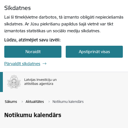
Pāriet uz lapas saturu
Sīkdatnes
Spied
lai meklētu
Enter
Lai šī tīmekļvietne darbotos, tā izmanto obligāti nepieciešamās
sīkdatnes. Ar Jūsu piekrišanu papildus šajā vietnē var tikt
izmantotas statistikas un sociālo mediju sīkdatnes.
Lūdzu, atzīmējiet savu izvēli:
Noraidīt
Apstiprināt visas
Pārvaldīt sīkdatnes
Sākums
Aktualitātes
Notikumu kalendārs
Notikumu kalendārs