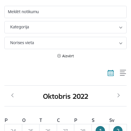
Meklēt notikumu
Kategorija
Norises vieta
Aizvērt
Oktobris 2022
P
O
T
C
P
S
Sv
1
2
24
25
26
27
28