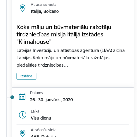
Atrašanās vieta
Itālija, Bolcāno
Koka māju un būvmateriālu ražotāju
tirdzniecības misija Itālijā izstādes
"Klimahouse"
Latvijas Investīciju un attīstības aģentūra (LIAA) aicina
Latvijas Koka māju un būvmateriālu ražotājus
piedalīties tirdzniecības…
Izstāde
Datums
26.–30. janvāris, 2020
Laiks
Visu dienu
Atrašanās vieta
AAE, Dubaija