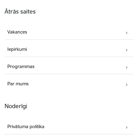
Kājene
Ātrās saites
Vakances
Iepirkumi
Programmas
Par mums
Noderīgi
Privātuma politika