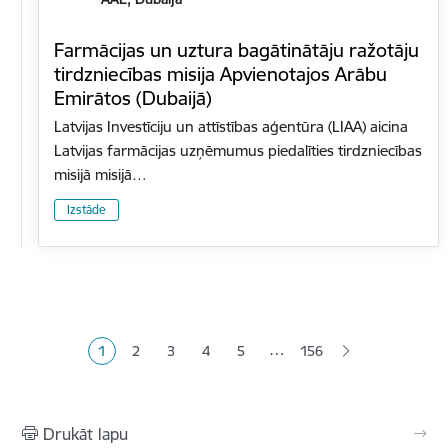
Farmācijas un uztura bagātinātāju ražotāju
tirdzniecības misija Apvienotajos Arābu
Emirātos (Dubaijā)
Latvijas Investīciju un attīstības aģentūra (LIAA) aicina
Latvijas farmācijas uzņēmumus piedalīties tirdzniecības
misijā misijā…
Izstāde
Lapošana
…
1
2
3
4
5
156
Pašreizējā lapa
Lapa
Lapa
Lapa
Lapa
Drukāt lapu