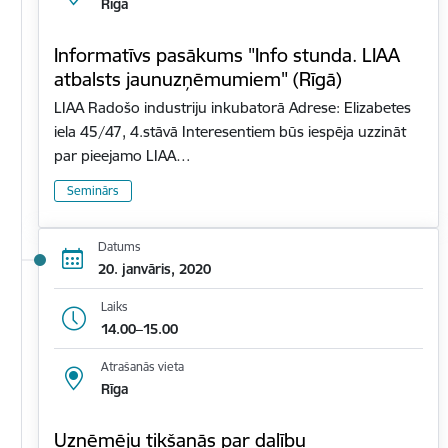
Rīga
Informatīvs pasākums "Info stunda. LIAA
atbalsts jaunuzņēmumiem" (Rīgā)
LIAA Radošo industriju inkubatorā Adrese: Elizabetes
iela 45/47, 4.stāvā Interesentiem būs iespēja uzzināt
par pieejamo LIAA…
Seminārs
Datums
20. janvāris, 2020
Laiks
14.00–15.00
Atrašanās vieta
Rīga
Uzņēmēju tikšanās par dalību