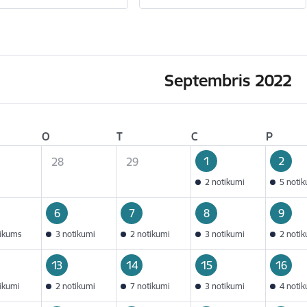
Septembris 2022
O
T
C
P
1
2
28
29
2 notikumi
5 noti
6
7
8
9
tikums
3 notikumi
2 notikumi
3 notikumi
2 noti
13
14
15
16
tikumi
2 notikumi
7 notikumi
3 notikumi
4 noti