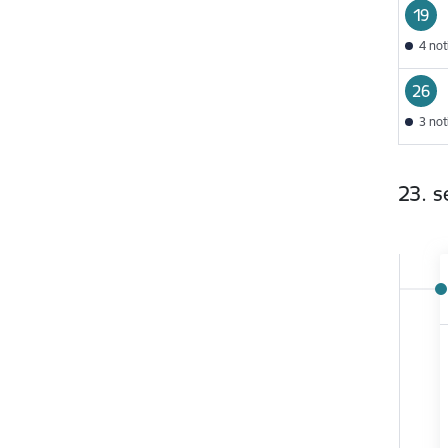
19
4 no
26
3 no
23. 