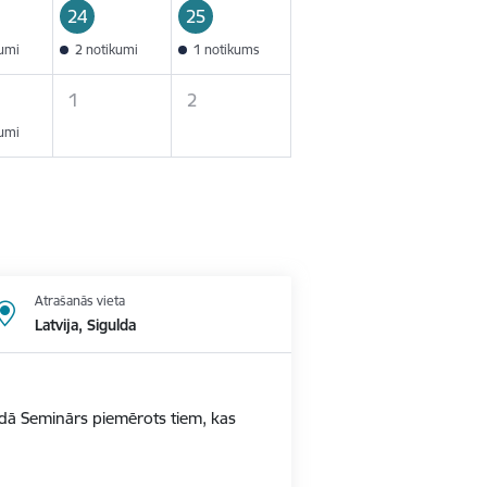
24
25
kumi
2 notikumi
1 notikums
1
2
kumi
Atrašanās vieta
Latvija, Sigulda
ldā Seminārs piemērots tiem, kas