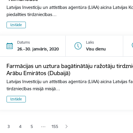
Latvijas Investīciju un attīstības aģentūra (LIAA) aicina Latvija
piedalīties tirdzniecības…
Izstāde
Datums
Laiks
26.–30. janvāris, 2020
Visu dienu
Farmācijas un uztura bagātinātāju ražotāju tirdzni
Arābu Emirātos (Dubaijā)
Latvijas Investīciju un attīstības aģentūra (LIAA) aicina Latvijas
tirdzniecības misijā misijā…
Izstāde
ana
…
3
4
5
155
jā lapa
pa
Lapa
Lapa
Lapa