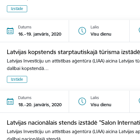
Izstāde
Datums
Laiks
16.–19. janvāris, 2020
Visu dienu
Latvijas kopstends starptautiskajā tūrisma izstā
Latvijas Investīciju un attīstības aģentūra (LIAA) aicina Latvijas 
dalībai kopstendā…
Izstāde
Datums
Laiks
18.–20. janvāris, 2020
Visu dienu
Latvijas nacionālais stends izstādē "Salon Internat
Latvijas Investīciju un attīstības aģentūra (LIAA) aicina Latvijas 
dalībai nacionālajā stendā…