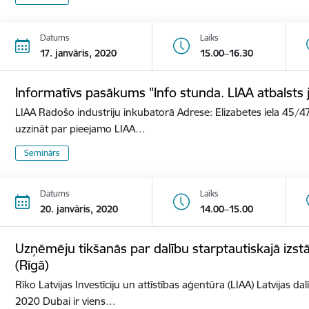
Datums
Laiks
17. janvāris, 2020
15.00–16.30
Informatīvs pasākums "Info stunda. LIAA atbalst
LIAA Radošo industriju inkubatorā Adrese: Elizabetes iela 45/47
uzzināt par pieejamo LIAA…
Seminārs
Datums
Laiks
20. janvāris, 2020
14.00–15.00
Uzņēmēju tikšanās par dalību starptautiskajā izs
(Rīgā)
Rīko Latvijas Investīciju un attīstības aģentūra (LIAA) Latvijas d
2020 Dubai ir viens…