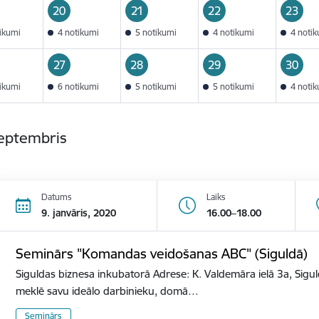
20
21
22
23
tikumi
4 notikumi
5 notikumi
4 notikumi
4 noti
27
28
29
30
tikumi
6 notikumi
5 notikumi
5 notikumi
4 noti
septembris
Datums
Laiks
9. janvāris, 2020
16.00–18.00
Seminārs "Komandas veidošanas ABC" (Siguldā)
Siguldas biznesa inkubatorā Adrese: K. Valdemāra ielā 3a, Sigu
meklē savu ideālo darbinieku, domā…
Seminārs