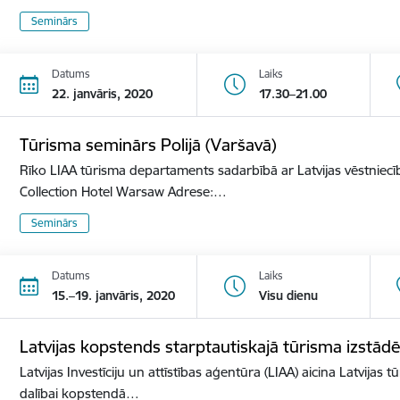
Seminārs
Datums
Laiks
22. janvāris, 2020
17.30–21.00
Tūrisma seminārs Polijā (Varšavā)
Rīko LIAA tūrisma departaments sadarbībā ar Latvijas vēstniecīb
Collection Hotel Warsaw Adrese:…
Seminārs
Datums
Laiks
15.–19. janvāris, 2020
Visu dienu
Latvijas kopstends starptautiskajā tūrisma izst
Latvijas Investīciju un attīstības aģentūra (LIAA) aicina Latvijas 
dalībai kopstendā…