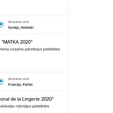
Atrašanās vieta
Somija, Helsinki
dē "MATKA 2020"
tūrisma nozares pārstāvjus pieteikties
Atrašanās vieta
Francija, Parīze
ional de la Lingerie 2020"
apakšveļas ražotājus pieteikties