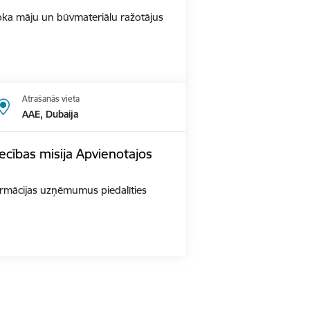
s Koka māju un būvmateriālu ražotājus
Atrašanās vieta
AAE, Dubaija
ecības misija Apvienotajos
 farmācijas uzņēmumus piedalīties