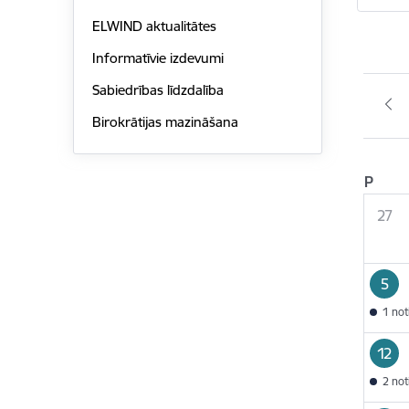
ELWIND aktualitātes
Informatīvie izdevumi
Sabiedrības līdzdalība
Birokrātijas mazināšana
P
27
5
1 no
12
2 no