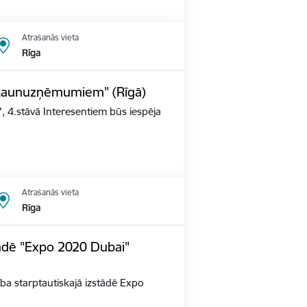
Atrašanās vieta
Rīga
s jaunuzņēmumiem" (Rīgā)
, 4.stāvā Interesentiem būs iespēja
Atrašanās vieta
Rīga
tādē "Expo 2020 Dubai"
alība starptautiskajā izstādē Expo