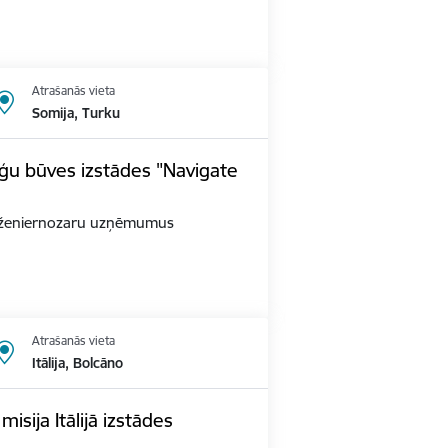
Atrašanās vieta
Somija, Turku
ģu būves izstādes "Navigate
as inženiernozaru uzņēmumus
Atrašanās vieta
Itālija, Bolcāno
sija Itālijā izstādes