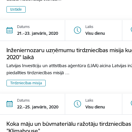
Izstāde
Datums
Laiks
21.–23. janvāris, 2020
Visu dienu
Inženiernozaru uzņēmumu tirdzniecības misija ku
2020" laikā
Latvijas Investīciju un attīstības aģentūra (LIAA) aicina Latvij
piedalīties tirdzniecības misijā …
Tirdzniecības misija
Datums
Laiks
22.–25. janvāris, 2020
Visu dienu
Koka māju un būvmateriālu ražotāju tirdzniecības mi
"Klimahouse"