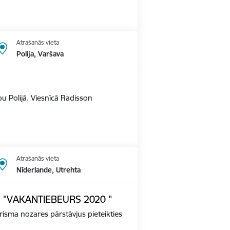
Atrašanās vieta
Polija, Varšava
u Polijā. Viesnīcā Radisson
Atrašanās vieta
Nīderlande, Utrehta
ādē "VAKANTIEBEURS 2020 "
tūrisma nozares pārstāvjus pieteikties