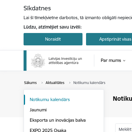
Pāriet uz lapas saturu
Sīkdatnes
Lai šī tīmekļvietne darbotos, tā izmanto obligāti nepiec
Lūdzu, atzīmējiet savu izvēli:
Noraidīt
Apstiprināt visas
Par mums
Sākums
Aktualitātes
Notikumu kalendārs
Notik
Notikumu kalendārs
Jaunumi
Eksporta un inovācijas balva
Meklēt
EXPO 2025 Osaka