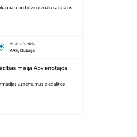
s Koka māju un būvmateriālu ražotājus
Atrašanās vieta
AAE, Dubaija
ecības misija Apvienotajos
 farmācijas uzņēmumus piedalīties