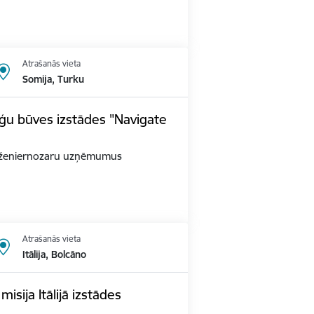
Atrašanās vieta
Somija, Turku
ģu būves izstādes "Navigate
as inženiernozaru uzņēmumus
Atrašanās vieta
Itālija, Bolcāno
sija Itālijā izstādes