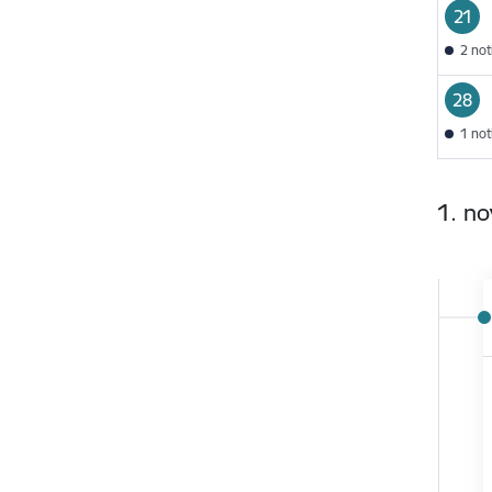
21
2 no
28
1 no
1. n