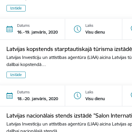
Izstāde
Datums
Laiks
16.–19. janvāris, 2020
Visu dienu
Latvijas kopstends starptautiskajā tūrisma izstā
Latvijas Investīciju un attīstības aģentūra (LIAA) aicina Latvijas 
dalībai kopstendā…
Izstāde
Datums
Laiks
18.–20. janvāris, 2020
Visu dienu
Latvijas nacionālais stends izstādē "Salon Internat
Latvijas Investīciju un attīstības aģentūra (LIAA) aicina Latvijas 
dalībai nacionālajā stendā…