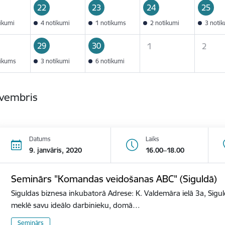
22
23
24
25
tikumi
4 notikumi
1 notikums
2 notikumi
3 noti
29
30
1
2
tikums
3 notikumi
6 notikumi
ovembris
Datums
Laiks
9. janvāris, 2020
16.00–18.00
Seminārs "Komandas veidošanas ABC" (Siguldā)
Siguldas biznesa inkubatorā Adrese: K. Valdemāra ielā 3a, Sigu
meklē savu ideālo darbinieku, domā…
Seminārs