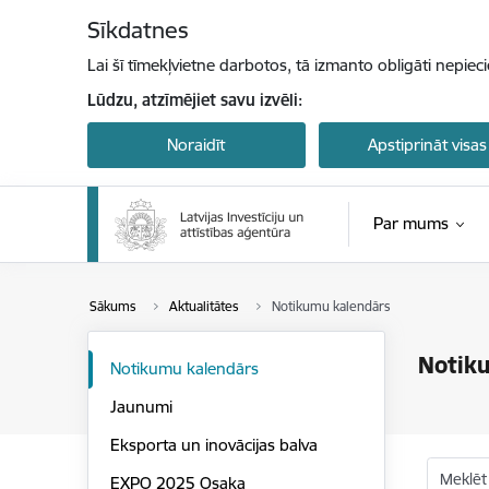
Pāriet uz lapas saturu
Sīkdatnes
Lai šī tīmekļvietne darbotos, tā izmanto obligāti nepiec
Lūdzu, atzīmējiet savu izvēli:
Noraidīt
Apstiprināt visas
Par mums
Sākums
Aktualitātes
Notikumu kalendārs
Notik
Notikumu kalendārs
Jaunumi
Eksporta un inovācijas balva
Meklēt
EXPO 2025 Osaka