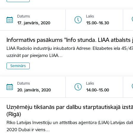
Datums
Laiks
17. janvāris, 2020
15.00–16.30
Informatīvs pasākums "Info stunda. LIAA atbalst
LIAA Radošo industriju inkubatorā Adrese: Elizabetes iela 45/47
uzzināt par pieejamo LIAA…
Seminārs
Datums
Laiks
20. janvāris, 2020
14.00–15.00
Uzņēmēju tikšanās par dalību starptautiskajā izs
(Rīgā)
Rīko Latvijas Investīciju un attīstības aģentūra (LIAA) Latvijas d
2020 Dubai ir viens…