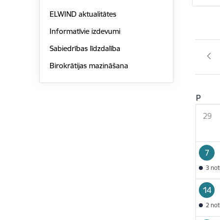
ELWIND aktualitātes
Informatīvie izdevumi
Sabiedrības līdzdalība
Birokrātijas mazināšana
P
29
7
3 no
14
2 no