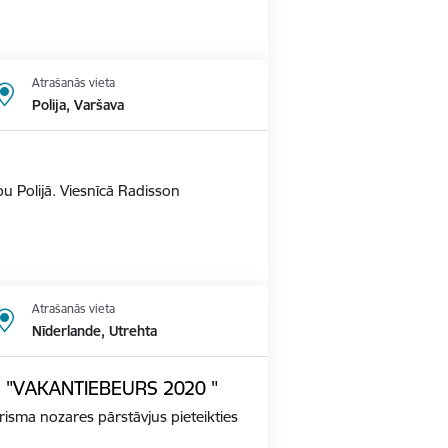
Atrašanās vieta
Polija, Varšava
u Polijā. Viesnīcā Radisson
Atrašanās vieta
Nīderlande, Utrehta
ādē "VAKANTIEBEURS 2020 "
tūrisma nozares pārstāvjus pieteikties