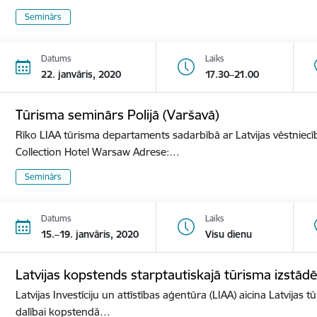
Seminārs
Datums
Laiks
22. janvāris, 2020
17.30–21.00
Tūrisma seminārs Polijā (Varšavā)
Rīko LIAA tūrisma departaments sadarbībā ar Latvijas vēstniecīb
Collection Hotel Warsaw Adrese:…
Seminārs
Datums
Laiks
15.–19. janvāris, 2020
Visu dienu
Latvijas kopstends starptautiskajā tūrisma izst
Latvijas Investīciju un attīstības aģentūra (LIAA) aicina Latvijas 
dalībai kopstendā…