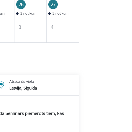
26
27
kumi
2 notikumi
2 notikumi
3
4
Atrašanās vieta
Latvija, Sigulda
ldā Seminārs piemērots tiem, kas