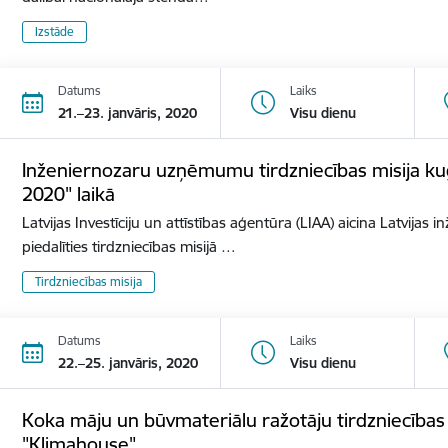
Izstāde
Datums
Laiks
21.–23. janvāris, 2020
Visu dienu
Inženiernozaru uzņēmumu tirdzniecības misija ku
2020" laikā
Latvijas Investīciju un attīstības aģentūra (LIAA) aicina Latvij
piedalīties tirdzniecības misijā …
Tirdzniecības misija
Datums
Laiks
22.–25. janvāris, 2020
Visu dienu
Koka māju un būvmateriālu ražotāju tirdzniecības mi
"Klimahouse"