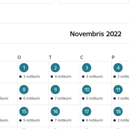
Novembris 2022
O
T
C
P
1
2
3
4
3 notikumi
4 notikumi
3 notikumi
2 noti
8
9
10
11
tikumi
6 notikumi
7 notikumi
5 notikumi
3 noti
15
16
17
18
tikumi
5 notikumi
7 notikumi
6 notikumi
2 noti