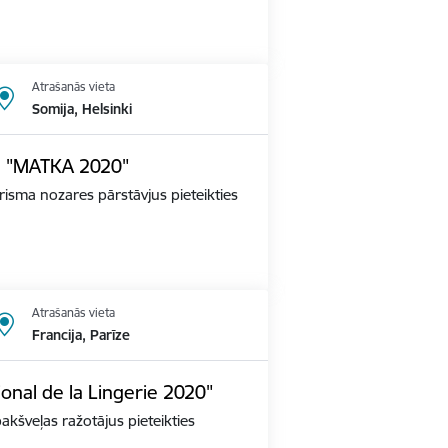
Atrašanās vieta
Somija, Helsinki
dē "MATKA 2020"
tūrisma nozares pārstāvjus pieteikties
Atrašanās vieta
Francija, Parīze
ional de la Lingerie 2020"
apakšveļas ražotājus pieteikties