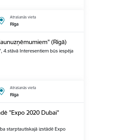
Atrašanās vieta
Rīga
s jaunuzņēmumiem" (Rīgā)
, 4.stāvā Interesentiem būs iespēja
Atrašanās vieta
Rīga
tādē "Expo 2020 Dubai"
alība starptautiskajā izstādē Expo