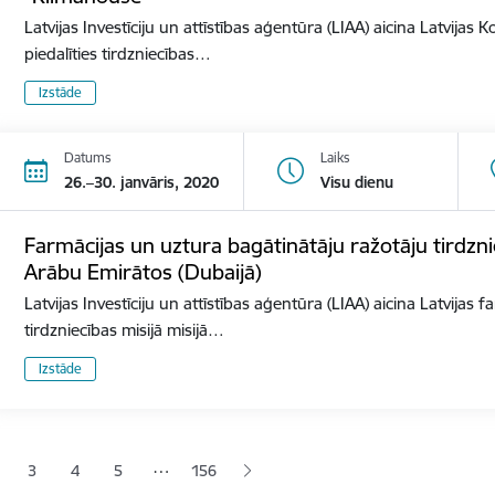
Latvijas Investīciju un attīstības aģentūra (LIAA) aicina Latvija
piedalīties tirdzniecības…
Izstāde
Datums
Laiks
26.–30. janvāris, 2020
Visu dienu
Farmācijas un uztura bagātinātāju ražotāju tirdzni
Arābu Emirātos (Dubaijā)
Latvijas Investīciju un attīstības aģentūra (LIAA) aicina Latvijas
tirdzniecības misijā misijā…
Izstāde
ana
…
3
4
5
156
jā lapa
pa
Lapa
Lapa
Lapa