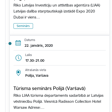
Rīko Latvijas Investīciju un attīstības aģentūra (LIAA)
Latvijas dalība starptautiskajā izstādē Expo 2020
Dubai ir viens…
Seminārs
Datums
22. janvāris, 2020
Laiks
17.30–21.00
Atrašanās vieta
Polija, Varšava
Tūrisma seminārs Polijā (Varšavā)
Rīko LIAA tūrisma departaments sadarbībā ar Latvijas
vēstniecību Polijā. Viesnīcā Radisson Collection Hotel
Warsaw Adrese:…