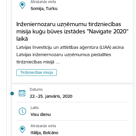
Atrašanās vieta
Somija, Turku
Inženiernozaru uzņēmumu tirdzniecības
misija kuģu būves izstādes "Navigate 2020"
laikā
Latvijas Investīciju un attīstības aģentūra (LIAA) aicina
Latvijas inženiernozaru uzņēmumus piedalīties
tirdzniecības misijā …
Tirdzniecības misija
Datums
22.–25. janvāris, 2020
Laiks
Visu dienu
Atrašanās vieta
Itālija, Bolcāno