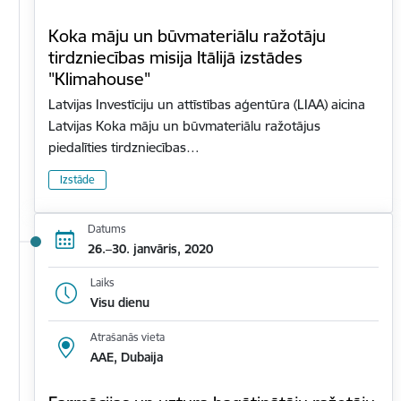
Koka māju un būvmateriālu ražotāju
tirdzniecības misija Itālijā izstādes
"Klimahouse"
Latvijas Investīciju un attīstības aģentūra (LIAA) aicina
Latvijas Koka māju un būvmateriālu ražotājus
piedalīties tirdzniecības…
Izstāde
Datums
26.–30. janvāris, 2020
Laiks
Visu dienu
Atrašanās vieta
AAE, Dubaija