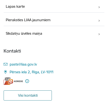
Lapas karte
Pieraksties LIAA jaunumiem
Sīkdatņu izvēles maiņa
Kontakti
E-pasts:
pasts@liaa.gov.lv
Pērses iela 2, Rīga, LV-1011
Visi kontakti