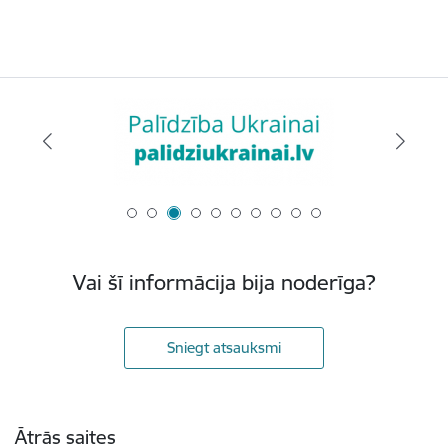
Vai šī informācija bija noderīga?
Sniegt atsauksmi
Kājene
Ātrās saites