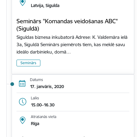
Latvija, Sigulda
Seminārs "Komandas veidošanas ABC"
(Siguldā)
Siguldas biznesa inkubatorā Adrese: K. Valdemāra ielā
3a, Siguldā Seminārs piemērots tiem, kas meklē savu
ideālo darbinieku, domā…
Seminārs
Datums
17. janvāris, 2020
Laiks
15.00–16.30
Atrašanās vieta
Rīga