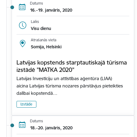
Datums
16.–19. janvāris, 2020
Laiks
Visu dienu
Atrašanās vieta
Somija, Helsinki
Latvijas kopstends starptautiskajā tūrisma
izstādē "MATKA 2020"
Latvijas Investīciju un attīstības aģentūra (LIAA)
aicina Latvijas tūrisma nozares pārstāvjus pieteikties
dalībai kopstendā…
Izstāde
Datums
18.–20. janvāris, 2020