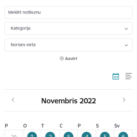
Meklēt notikumu
Kategorija
Norises vieta
Aizvērt
Novembris 2022
P
O
T
C
P
S
Sv
1
2
3
4
5
6
29