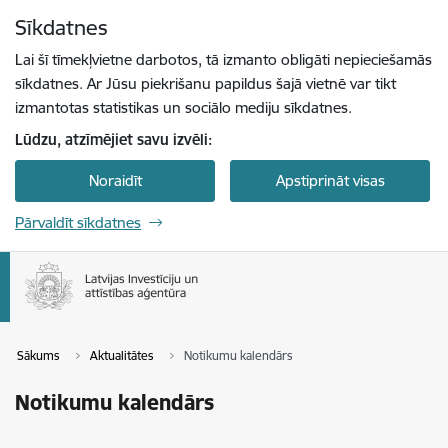
Pāriet uz lapas saturu
Sīkdatnes
Spied
lai meklētu
Enter
Lai šī tīmekļvietne darbotos, tā izmanto obligāti nepieciešamās
sīkdatnes. Ar Jūsu piekrišanu papildus šajā vietnē var tikt
izmantotas statistikas un sociālo mediju sīkdatnes.
Lūdzu, atzīmējiet savu izvēli:
Noraidīt
Apstiprināt visas
Pārvaldīt sīkdatnes
Sākums
Aktualitātes
Notikumu kalendārs
Notikumu kalendārs