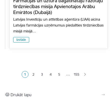
Farmācijas un uztura bagātinātāju ražotāju
tirdzniecības misija Apvienotajos Arābu
Emirātos (Dubaijā)
Latvijas Investīciju un attīstības aģentūra (LIAA) aicina
Latvijas farmācijas uzņēmumus piedalīties tirdzniecības
misijā misijā…
Izstāde
Lapošana
…
1
2
3
4
5
155
Pašreizējā lapa
Lapa
Lapa
Lapa
Lapa
Drukāt lapu