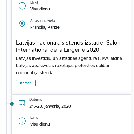
Laiks
Visu dienu
Atrašanās vieta
Francija, Parīze
Latvijas nacionālais stends izstādē "Salon
International de la Lingerie 2020"
Latvijas Investīciju un attīstības aģentūra (LIAA) aicina
Latvijas apakšveļas ražotājus pieteikties dalībai
nacionālajā stendā…
Izstāde
Datums
21.–23. janvāris, 2020
Laiks
Visu dienu