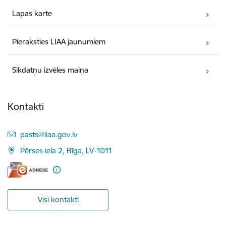
Lapas karte
Pieraksties LIAA jaunumiem
Sīkdatņu izvēles maiņa
Kontakti
E-pasts:
pasts@liaa.gov.lv
Pērses iela 2, Rīga, LV-1011
Visi kontakti