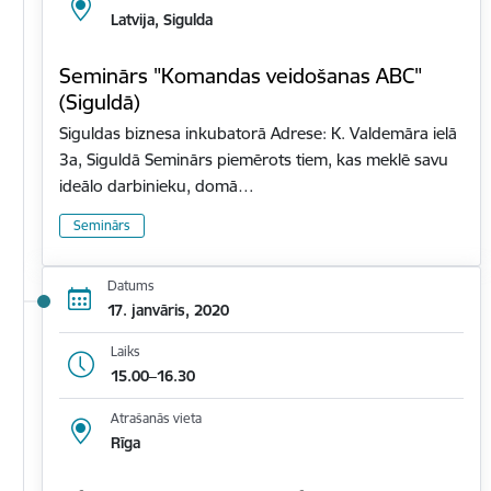
Latvija, Sigulda
Seminārs "Komandas veidošanas ABC"
(Siguldā)
Siguldas biznesa inkubatorā Adrese: K. Valdemāra ielā
3a, Siguldā Seminārs piemērots tiem, kas meklē savu
ideālo darbinieku, domā…
Seminārs
Datums
17. janvāris, 2020
Laiks
15.00–16.30
Atrašanās vieta
Rīga