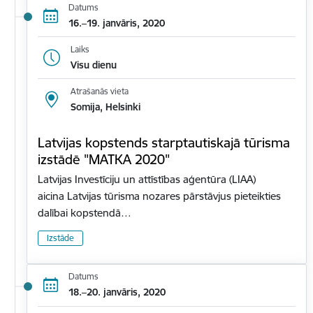
Datums
16.–19. janvāris, 2020
Laiks
Visu dienu
Atrašanās vieta
Somija, Helsinki
Latvijas kopstends starptautiskajā tūrisma
izstādē "MATKA 2020"
Latvijas Investīciju un attīstības aģentūra (LIAA)
aicina Latvijas tūrisma nozares pārstāvjus pieteikties
dalībai kopstendā…
Izstāde
Datums
18.–20. janvāris, 2020