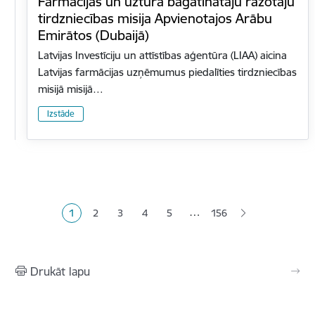
Farmācijas un uztura bagātinātāju ražotāju
tirdzniecības misija Apvienotajos Arābu
Emirātos (Dubaijā)
Latvijas Investīciju un attīstības aģentūra (LIAA) aicina
Latvijas farmācijas uzņēmumus piedalīties tirdzniecības
misijā misijā…
Izstāde
Lapošana
…
1
2
3
4
5
156
Pašreizējā lapa
Lapa
Lapa
Lapa
Lapa
Drukāt lapu