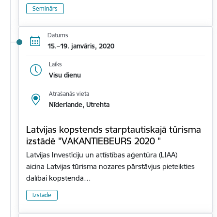
Seminārs
Datums
15.–19. janvāris, 2020
Laiks
Visu dienu
Atrašanās vieta
Nīderlande, Utrehta
Latvijas kopstends starptautiskajā tūrisma
izstādē "VAKANTIEBEURS 2020 "
Latvijas Investīciju un attīstības aģentūra (LIAA)
aicina Latvijas tūrisma nozares pārstāvjus pieteikties
dalībai kopstendā…
Izstāde