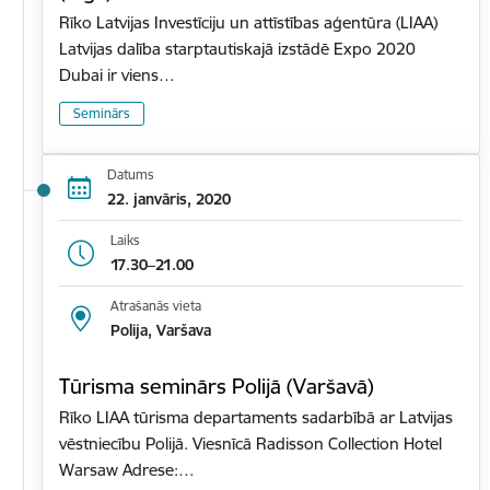
Rīko Latvijas Investīciju un attīstības aģentūra (LIAA)
Latvijas dalība starptautiskajā izstādē Expo 2020
Dubai ir viens…
Seminārs
Datums
22. janvāris, 2020
Laiks
17.30–21.00
Atrašanās vieta
Polija, Varšava
Tūrisma seminārs Polijā (Varšavā)
Rīko LIAA tūrisma departaments sadarbībā ar Latvijas
vēstniecību Polijā. Viesnīcā Radisson Collection Hotel
Warsaw Adrese:…