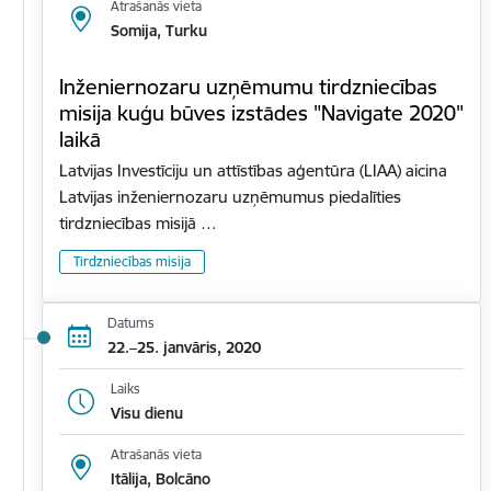
Atrašanās vieta
Somija, Turku
Inženiernozaru uzņēmumu tirdzniecības
misija kuģu būves izstādes "Navigate 2020"
laikā
Latvijas Investīciju un attīstības aģentūra (LIAA) aicina
Latvijas inženiernozaru uzņēmumus piedalīties
tirdzniecības misijā …
Tirdzniecības misija
Datums
22.–25. janvāris, 2020
Laiks
Visu dienu
Atrašanās vieta
Itālija, Bolcāno