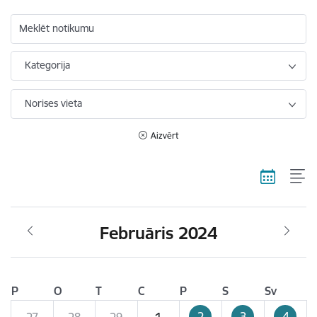
Meklēt notikumu
Kategorija
Norises vieta
Aizvērt
Februāris 2024
P
O
T
C
P
S
Sv
2
3
4
27
28
29
1