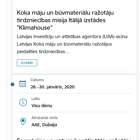
Koka māju un būvmateriālu ražotāju
tirdzniecības misija Itālijā izstādes
"Klimahouse"
Latvijas Investīciju un attīstības aģentūra (LIAA) aicina
Latvijas Koka māju un būvmateriālu ražotājus
piedalīties tirdzniecības…
Izstāde
Datums
26.–30. janvāris, 2020
Laiks
Visu dienu
Atrašanās vieta
AAE, Dubaija