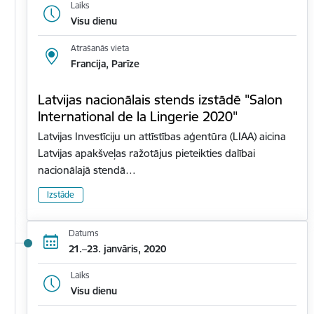
Laiks
Visu dienu
Atrašanās vieta
Francija, Parīze
Latvijas nacionālais stends izstādē "Salon
International de la Lingerie 2020"
Latvijas Investīciju un attīstības aģentūra (LIAA) aicina
Latvijas apakšveļas ražotājus pieteikties dalībai
nacionālajā stendā…
Izstāde
Datums
21.–23. janvāris, 2020
Laiks
Visu dienu