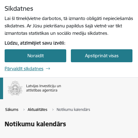
Pāriet uz lapas saturu
Sīkdatnes
Spied
lai meklētu
Enter
Lai šī tīmekļvietne darbotos, tā izmanto obligāti nepieciešamās
sīkdatnes. Ar Jūsu piekrišanu papildus šajā vietnē var tikt
izmantotas statistikas un sociālo mediju sīkdatnes.
Lūdzu, atzīmējiet savu izvēli:
Noraidīt
Apstiprināt visas
Pārvaldīt sīkdatnes
Sākums
Aktualitātes
Notikumu kalendārs
Notikumu kalendārs