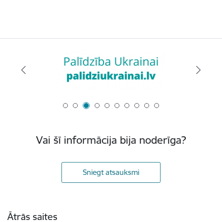
Vai šī informācija bija noderīga?
Sniegt atsauksmi
Kājene
Ātrās saites