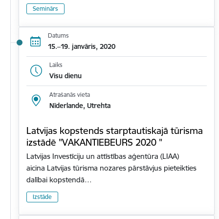
Seminārs
Datums
15.–19. janvāris, 2020
Laiks
Visu dienu
Atrašanās vieta
Nīderlande, Utrehta
Latvijas kopstends starptautiskajā tūrisma
izstādē "VAKANTIEBEURS 2020 "
Latvijas Investīciju un attīstības aģentūra (LIAA)
aicina Latvijas tūrisma nozares pārstāvjus pieteikties
dalībai kopstendā…
Izstāde