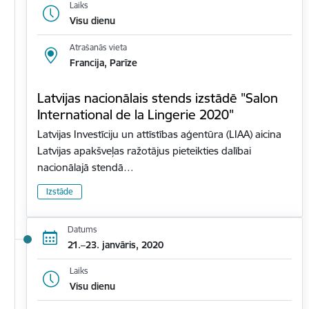
Laiks
Visu dienu
Atrašanās vieta
Francija, Parīze
Latvijas nacionālais stends izstādē "Salon
International de la Lingerie 2020"
Latvijas Investīciju un attīstības aģentūra (LIAA) aicina
Latvijas apakšveļas ražotājus pieteikties dalībai
nacionālajā stendā…
Izstāde
Datums
21.–23. janvāris, 2020
Laiks
Visu dienu