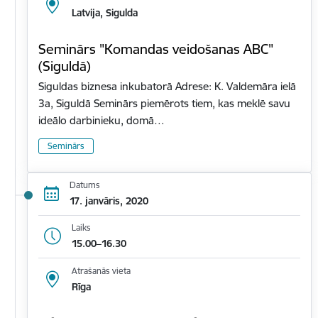
Latvija, Sigulda
Seminārs "Komandas veidošanas ABC"
(Siguldā)
Siguldas biznesa inkubatorā Adrese: K. Valdemāra ielā
3a, Siguldā Seminārs piemērots tiem, kas meklē savu
ideālo darbinieku, domā…
Seminārs
Datums
17. janvāris, 2020
Laiks
15.00–16.30
Atrašanās vieta
Rīga