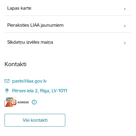
Lapas karte
Pieraksties LIAA jaunumiem
Sīkdatņu izvēles maiņa
Kontakti
E-pasts:
pasts@liaa.gov.lv
Pērses iela 2, Rīga, LV-1011
Visi kontakti