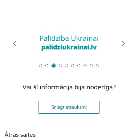
Vai šī informācija bija noderīga?
Sniegt atsauksmi
Kājene
Ātrās saites