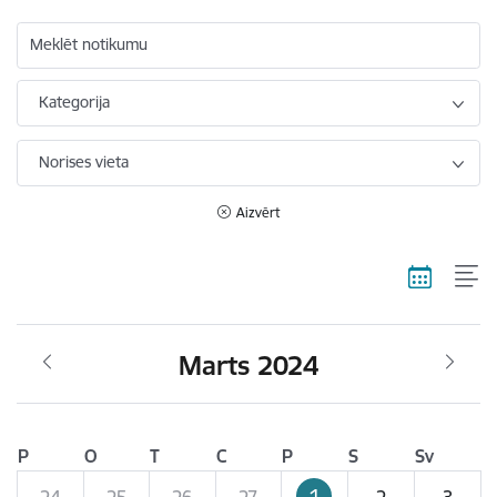
Meklēt notikumu
Kategorija
Norises vieta
Aizvērt
Marts 2024
P
O
T
C
P
S
Sv
1
24
25
26
27
2
3