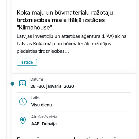
Koka māju un būvmateriālu ražotāju
tirdzniecības misija Itālijā izstādes
"Klimahouse"
Latvijas Investīciju un attīstības aģentūra (LIAA) aicina
Latvijas Koka māju un būvmateriālu ražotājus
piedalīties tirdzniecības…
Izstāde
Datums
26.–30. janvāris, 2020
Laiks
Visu dienu
Atrašanās vieta
AAE, Dubaija