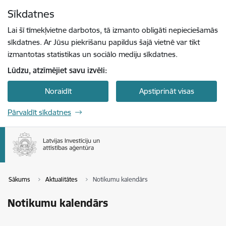
Pāriet uz lapas saturu
Sīkdatnes
Spied
lai meklētu
Enter
Lai šī tīmekļvietne darbotos, tā izmanto obligāti nepieciešamās
sīkdatnes. Ar Jūsu piekrišanu papildus šajā vietnē var tikt
izmantotas statistikas un sociālo mediju sīkdatnes.
Lūdzu, atzīmējiet savu izvēli:
Noraidīt
Apstiprināt visas
Pārvaldīt sīkdatnes
Sākums
Aktualitātes
Notikumu kalendārs
Notikumu kalendārs