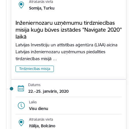
Atrašanās vieta
Somija, Turku
Inženiernozaru uzņēmumu tirdzniecības
misija kuģu būves izstādes "Navigate 2020"
laikā
Latvijas Investīciju un attīstības aģentūra (LIAA) aicina
Latvijas inženiernozaru uzņēmumus piedalīties
tirdzniecības misijā …
Tirdzniecības misija
Datums
22.–25. janvāris, 2020
Laiks
Visu dienu
Atrašanās vieta
Itālija, Bolcāno