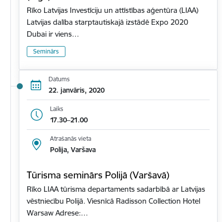
Rīko Latvijas Investīciju un attīstības aģentūra (LIAA)
Latvijas dalība starptautiskajā izstādē Expo 2020
Dubai ir viens…
Seminārs
Datums
22. janvāris, 2020
Laiks
17.30–21.00
Atrašanās vieta
Polija, Varšava
Tūrisma seminārs Polijā (Varšavā)
Rīko LIAA tūrisma departaments sadarbībā ar Latvijas
vēstniecību Polijā. Viesnīcā Radisson Collection Hotel
Warsaw Adrese:…