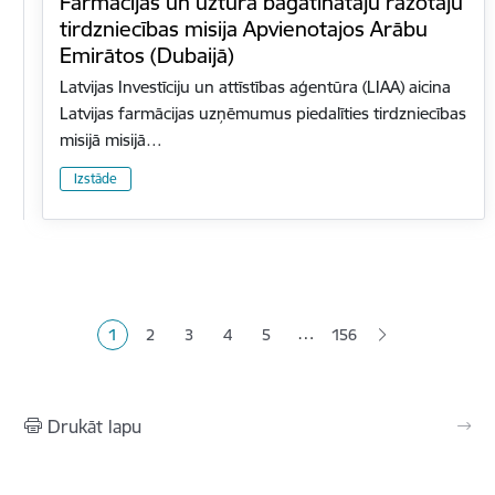
Farmācijas un uztura bagātinātāju ražotāju
tirdzniecības misija Apvienotajos Arābu
Emirātos (Dubaijā)
Latvijas Investīciju un attīstības aģentūra (LIAA) aicina
Latvijas farmācijas uzņēmumus piedalīties tirdzniecības
misijā misijā…
Izstāde
Lapošana
…
1
2
3
4
5
156
Pašreizējā lapa
Lapa
Lapa
Lapa
Lapa
Drukāt lapu