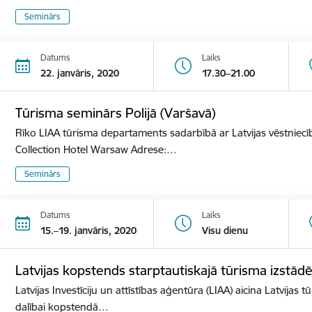
Seminārs
Datums
Laiks
22. janvāris, 2020
17.30–21.00
Tūrisma seminārs Polijā (Varšavā)
Rīko LIAA tūrisma departaments sadarbībā ar Latvijas vēstniecīb
Collection Hotel Warsaw Adrese:…
Seminārs
Datums
Laiks
15.–19. janvāris, 2020
Visu dienu
Latvijas kopstends starptautiskajā tūrisma izst
Latvijas Investīciju un attīstības aģentūra (LIAA) aicina Latvijas 
dalībai kopstendā…