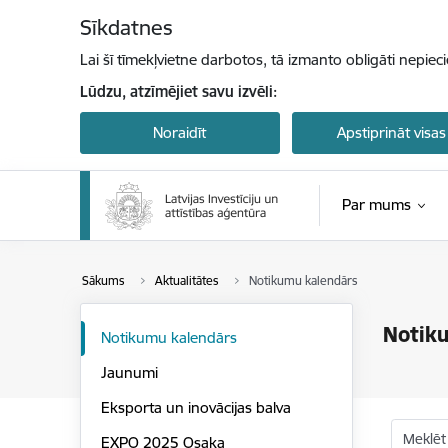
Pāriet uz lapas saturu
Sīkdatnes
Lai šī tīmekļvietne darbotos, tā izmanto obligāti nepiec
Lūdzu, atzīmējiet savu izvēli:
Noraidīt
Apstiprināt visas
Par mums
Sākums
Aktualitātes
Notikumu kalendārs
Notik
Notikumu kalendārs
Jaunumi
Eksporta un inovācijas balva
Meklēt
EXPO 2025 Osaka