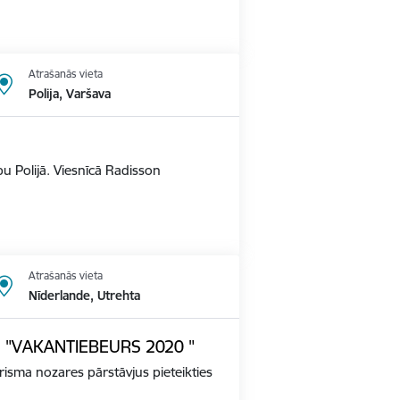
Atrašanās vieta
Polija, Varšava
u Polijā. Viesnīcā Radisson
Atrašanās vieta
Nīderlande, Utrehta
ādē "VAKANTIEBEURS 2020 "
tūrisma nozares pārstāvjus pieteikties