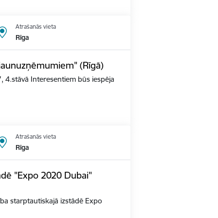
Atrašanās vieta
Rīga
s jaunuzņēmumiem" (Rīgā)
, 4.stāvā Interesentiem būs iespēja
Atrašanās vieta
Rīga
tādē "Expo 2020 Dubai"
alība starptautiskajā izstādē Expo