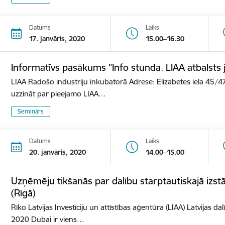
Datums
Laiks
17. janvāris, 2020
15.00–16.30
Informatīvs pasākums "Info stunda. LIAA atbalst
LIAA Radošo industriju inkubatorā Adrese: Elizabetes iela 45/47
uzzināt par pieejamo LIAA…
Seminārs
Datums
Laiks
20. janvāris, 2020
14.00–15.00
Uzņēmēju tikšanās par dalību starptautiskajā izs
(Rīgā)
Rīko Latvijas Investīciju un attīstības aģentūra (LIAA) Latvijas d
2020 Dubai ir viens…