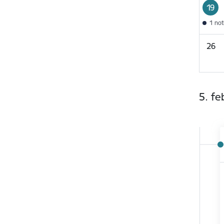
19
1 no
26
5. fe