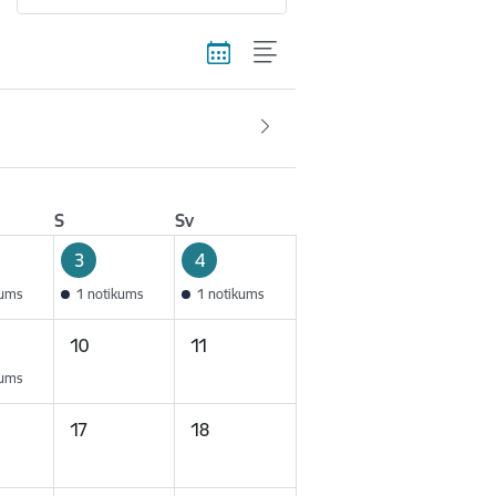
S
Sv
3
4
kums
1 notikums
1 notikums
10
11
kums
17
18