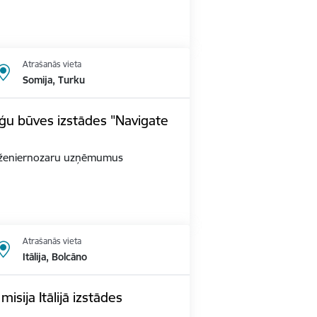
Atrašanās vieta
Somija, Turku
ģu būves izstādes "Navigate
as inženiernozaru uzņēmumus
Atrašanās vieta
Itālija, Bolcāno
sija Itālijā izstādes