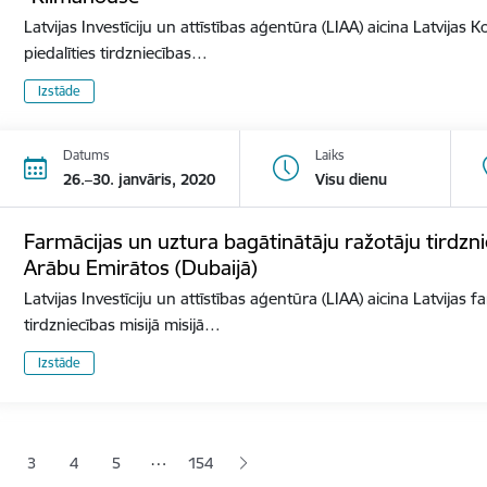
Latvijas Investīciju un attīstības aģentūra (LIAA) aicina Latvija
piedalīties tirdzniecības…
Izstāde
Datums
Laiks
26.–30. janvāris, 2020
Visu dienu
Farmācijas un uztura bagātinātāju ražotāju tirdzni
Arābu Emirātos (Dubaijā)
Latvijas Investīciju un attīstības aģentūra (LIAA) aicina Latvijas
tirdzniecības misijā misijā…
Izstāde
ana
…
3
4
5
154
jā lapa
pa
Lapa
Lapa
Lapa