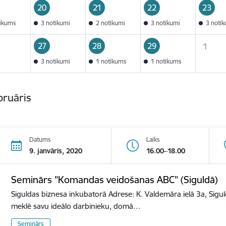
20
21
22
23
tikums
3 notikumi
2 notikumi
3 notikumi
3 noti
27
28
29
1
3 notikumi
1 notikums
1 notikums
bruāris
Datums
Laiks
9. janvāris, 2020
16.00–18.00
Seminārs "Komandas veidošanas ABC" (Siguldā)
Siguldas biznesa inkubatorā Adrese: K. Valdemāra ielā 3a, Sigu
meklē savu ideālo darbinieku, domā…
Seminārs