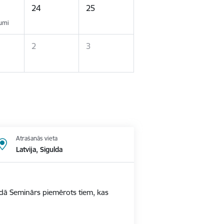
24
25
kumi
2
3
Atrašanās vieta
Latvija, Sigulda
ldā Seminārs piemērots tiem, kas