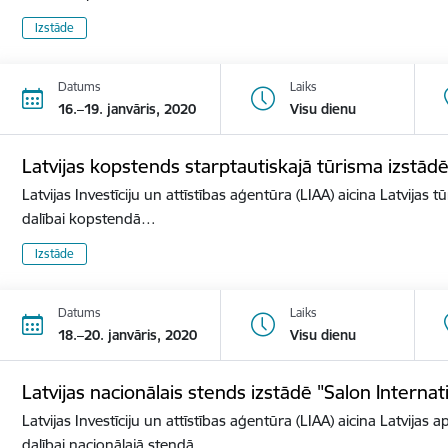
Izstāde
Datums
Laiks
16.–19. janvāris, 2020
Visu dienu
Latvijas kopstends starptautiskajā tūrisma izstā
Latvijas Investīciju un attīstības aģentūra (LIAA) aicina Latvijas 
dalībai kopstendā…
Izstāde
Datums
Laiks
18.–20. janvāris, 2020
Visu dienu
Latvijas nacionālais stends izstādē "Salon Internat
Latvijas Investīciju un attīstības aģentūra (LIAA) aicina Latvijas 
dalībai nacionālajā stendā…