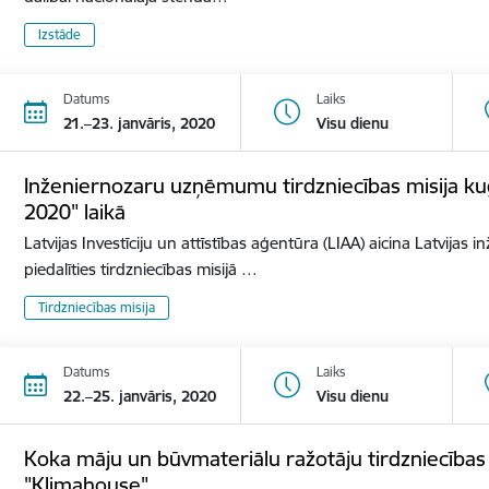
Izstāde
Datums
Laiks
21.–23. janvāris, 2020
Visu dienu
Inženiernozaru uzņēmumu tirdzniecības misija ku
2020" laikā
Latvijas Investīciju un attīstības aģentūra (LIAA) aicina Latvij
piedalīties tirdzniecības misijā …
Tirdzniecības misija
Datums
Laiks
22.–25. janvāris, 2020
Visu dienu
Koka māju un būvmateriālu ražotāju tirdzniecības mi
"Klimahouse"