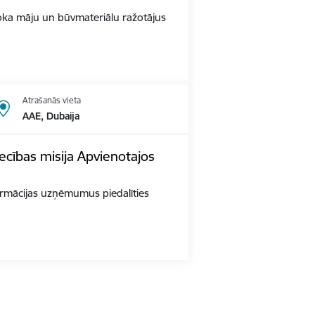
s Koka māju un būvmateriālu ražotājus
Atrašanās vieta
AAE, Dubaija
ecības misija Apvienotajos
 farmācijas uzņēmumus piedalīties