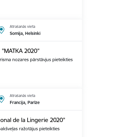
Atrašanās vieta
Somija, Helsinki
dē "MATKA 2020"
tūrisma nozares pārstāvjus pieteikties
Atrašanās vieta
Francija, Parīze
ional de la Lingerie 2020"
apakšveļas ražotājus pieteikties