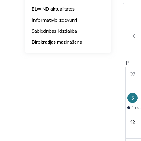
ELWIND aktualitātes
Informatīvie izdevumi
Sabiedrības līdzdalība
Birokrātijas mazināšana
P
27
5
1 no
12