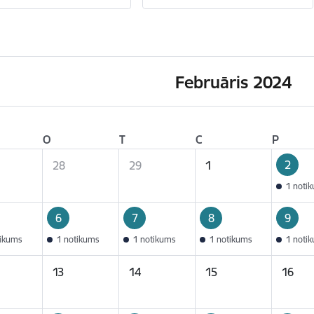
Februāris 2024
O
T
C
P
2
28
29
1
1 noti
6
7
8
9
tikums
1 notikums
1 notikums
1 notikums
1 noti
13
14
15
16