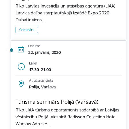
Rīko Latvijas Investīciju un attīstības aģentūra (LIAA)
Latvijas dalība starptautiskajā izstādē Expo 2020
Dubai ir viens…
Seminārs
Datums
22. janvāris, 2020
Laiks
17.30–21.00
Atrašanās vieta
Polija, Varšava
Tūrisma seminārs Polijā (Varšavā)
Rīko LIAA tūrisma departaments sadarbībā ar Latvijas
vēstniecību Polijā. Viesnīcā Radisson Collection Hotel
Warsaw Adrese:…