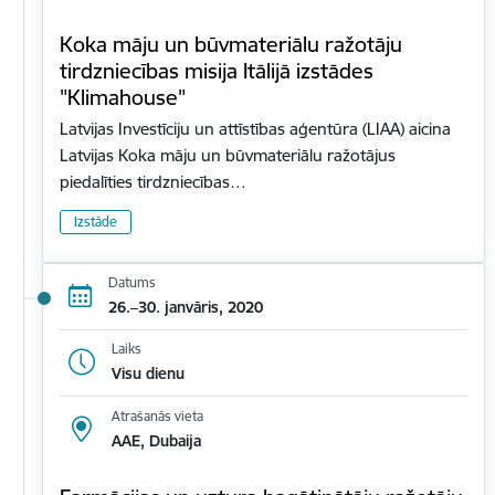
Koka māju un būvmateriālu ražotāju
tirdzniecības misija Itālijā izstādes
"Klimahouse"
Latvijas Investīciju un attīstības aģentūra (LIAA) aicina
Latvijas Koka māju un būvmateriālu ražotājus
piedalīties tirdzniecības…
Izstāde
Datums
26.–30. janvāris, 2020
Laiks
Visu dienu
Atrašanās vieta
AAE, Dubaija