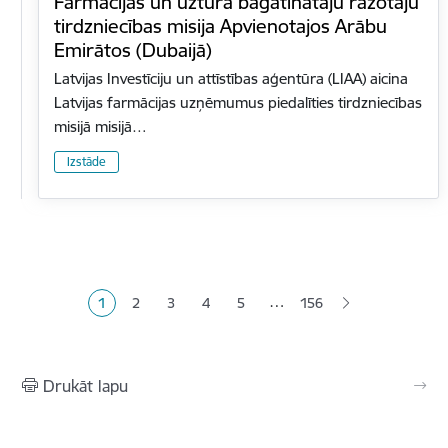
Farmācijas un uztura bagātinātāju ražotāju
tirdzniecības misija Apvienotajos Arābu
Emirātos (Dubaijā)
Latvijas Investīciju un attīstības aģentūra (LIAA) aicina
Latvijas farmācijas uzņēmumus piedalīties tirdzniecības
misijā misijā…
Izstāde
Lapošana
…
1
2
3
4
5
156
Pašreizējā lapa
Lapa
Lapa
Lapa
Lapa
Drukāt lapu