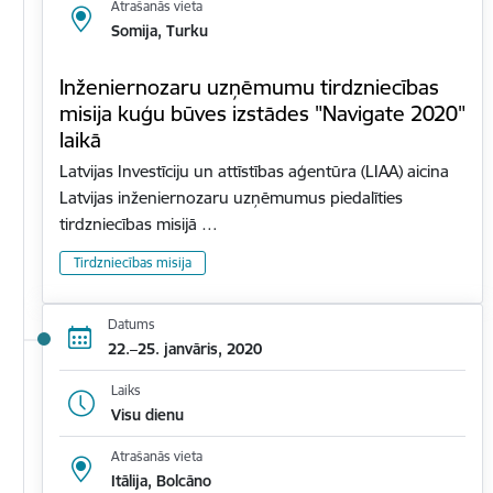
Atrašanās vieta
Somija, Turku
Inženiernozaru uzņēmumu tirdzniecības
misija kuģu būves izstādes "Navigate 2020"
laikā
Latvijas Investīciju un attīstības aģentūra (LIAA) aicina
Latvijas inženiernozaru uzņēmumus piedalīties
tirdzniecības misijā …
Tirdzniecības misija
Datums
22.–25. janvāris, 2020
Laiks
Visu dienu
Atrašanās vieta
Itālija, Bolcāno