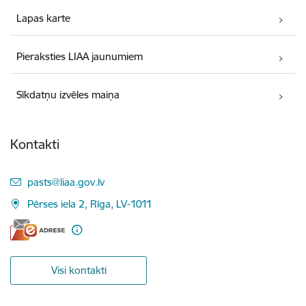
Lapas karte
Pieraksties LIAA jaunumiem
Sīkdatņu izvēles maiņa
Kontakti
E-pasts:
pasts@liaa.gov.lv
Pērses iela 2, Rīga, LV-1011
Visi kontakti