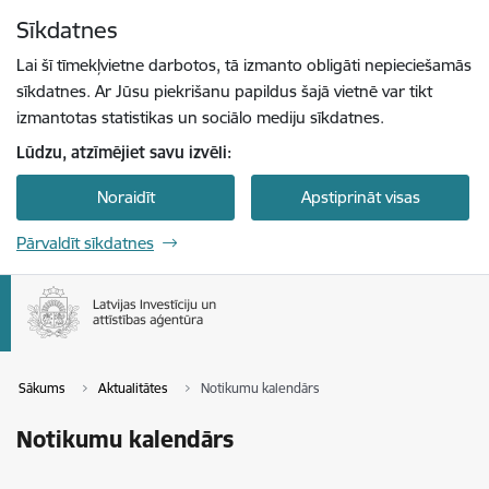
Pāriet uz lapas saturu
Sīkdatnes
Spied
lai meklētu
Enter
Lai šī tīmekļvietne darbotos, tā izmanto obligāti nepieciešamās
sīkdatnes. Ar Jūsu piekrišanu papildus šajā vietnē var tikt
izmantotas statistikas un sociālo mediju sīkdatnes.
Lūdzu, atzīmējiet savu izvēli:
Noraidīt
Apstiprināt visas
Pārvaldīt sīkdatnes
Sākums
Aktualitātes
Notikumu kalendārs
Notikumu kalendārs