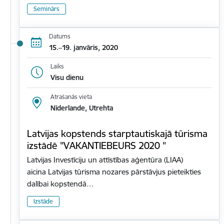
Seminārs
Datums
15.–19. janvāris, 2020
Laiks
Visu dienu
Atrašanās vieta
Nīderlande, Utrehta
Latvijas kopstends starptautiskajā tūrisma
izstādē "VAKANTIEBEURS 2020 "
Latvijas Investīciju un attīstības aģentūra (LIAA)
aicina Latvijas tūrisma nozares pārstāvjus pieteikties
dalībai kopstendā…
Izstāde