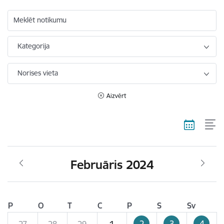
Meklēt notikumu
Kategorija
Norises vieta
Aizvērt
Februāris 2024
P
O
T
C
P
S
Sv
2
3
4
27
28
29
1