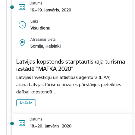
Datums
16.–19. janvāris, 2020
Laiks
Visu dienu
Atrašanās vieta
Somija, Helsinki
Latvijas kopstends starptautiskajā tūrisma
izstādē "MATKA 2020"
Latvijas Investīciju un attīstības aģentūra (LIAA)
aicina Latvijas tūrisma nozares pārstāvjus pieteikties
dalībai kopstendā…
Izstāde
Datums
18.–20. janvāris, 2020