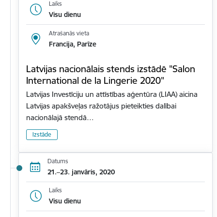
Laiks
Visu dienu
Atrašanās vieta
Francija, Parīze
Latvijas nacionālais stends izstādē "Salon
International de la Lingerie 2020"
Latvijas Investīciju un attīstības aģentūra (LIAA) aicina
Latvijas apakšveļas ražotājus pieteikties dalībai
nacionālajā stendā…
Izstāde
Datums
21.–23. janvāris, 2020
Laiks
Visu dienu