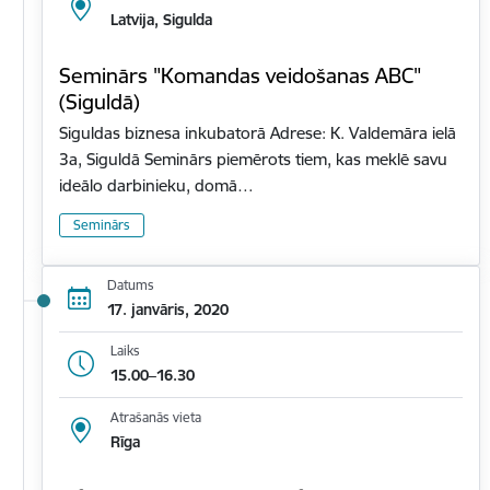
Latvija, Sigulda
Seminārs "Komandas veidošanas ABC"
(Siguldā)
Siguldas biznesa inkubatorā Adrese: K. Valdemāra ielā
3a, Siguldā Seminārs piemērots tiem, kas meklē savu
ideālo darbinieku, domā…
Seminārs
Datums
17. janvāris, 2020
Laiks
15.00–16.30
Atrašanās vieta
Rīga