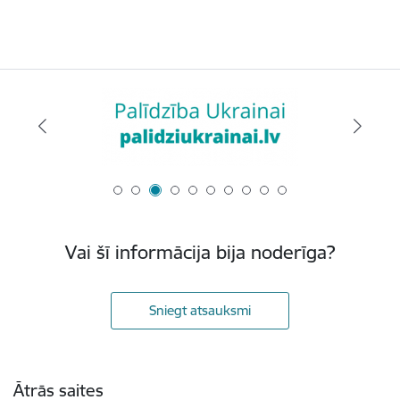
Vai šī informācija bija noderīga?
Sniegt atsauksmi
Kājene
Ātrās saites