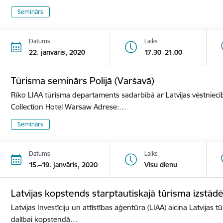
Seminārs
Datums
Laiks
22. janvāris, 2020
17.30–21.00
Tūrisma seminārs Polijā (Varšavā)
Rīko LIAA tūrisma departaments sadarbībā ar Latvijas vēstniecīb
Collection Hotel Warsaw Adrese:…
Seminārs
Datums
Laiks
15.–19. janvāris, 2020
Visu dienu
Latvijas kopstends starptautiskajā tūrisma izst
Latvijas Investīciju un attīstības aģentūra (LIAA) aicina Latvijas 
dalībai kopstendā…