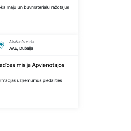
s Koka māju un būvmateriālu ražotājus
Atrašanās vieta
AAE, Dubaija
ecības misija Apvienotajos
 farmācijas uzņēmumus piedalīties