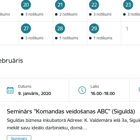
20
21
22
23
tikums
3 notikumi
2 notikumi
3 notikumi
3 noti
27
28
29
1
3 notikumi
1 notikums
1 notikums
ebruāris
Datums
Laiks
9. janvāris, 2020
16.00–18.00
Seminārs "Komandas veidošanas ABC" (Siguldā)
Siguldas biznesa inkubatorā Adrese: K. Valdemāra ielā 3a, Sigu
meklē savu ideālo darbinieku, domā…
Seminārs