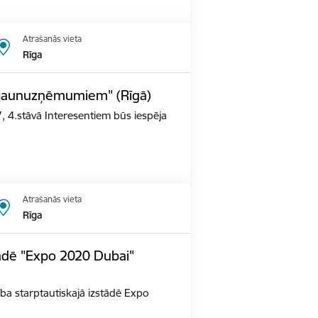
Atrašanās vieta
Rīga
s jaunuzņēmumiem" (Rīgā)
, 4.stāvā Interesentiem būs iespēja
Atrašanās vieta
Rīga
tādē "Expo 2020 Dubai"
alība starptautiskajā izstādē Expo