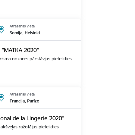
Atrašanās vieta
Somija, Helsinki
dē "MATKA 2020"
tūrisma nozares pārstāvjus pieteikties
Atrašanās vieta
Francija, Parīze
ional de la Lingerie 2020"
apakšveļas ražotājus pieteikties