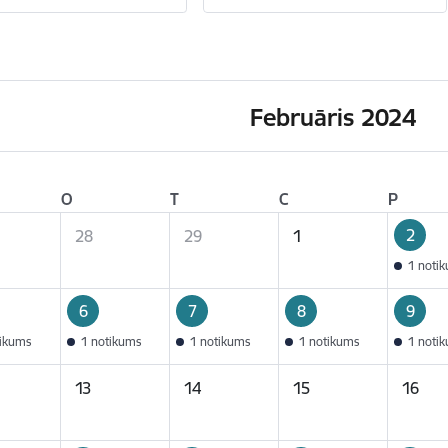
Februāris 2024
O
T
C
P
2
28
29
1
1 noti
6
7
8
9
tikums
1 notikums
1 notikums
1 notikums
1 noti
13
14
15
16