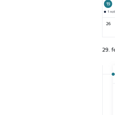
19
1 no
26
29. f