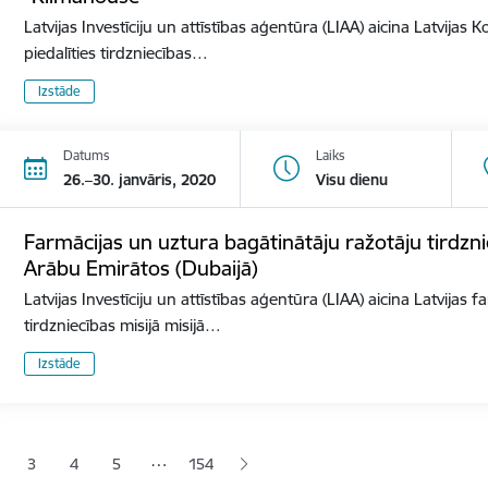
Latvijas Investīciju un attīstības aģentūra (LIAA) aicina Latvija
piedalīties tirdzniecības…
Izstāde
Datums
Laiks
26.–30. janvāris, 2020
Visu dienu
Farmācijas un uztura bagātinātāju ražotāju tirdzni
Arābu Emirātos (Dubaijā)
Latvijas Investīciju un attīstības aģentūra (LIAA) aicina Latvijas
tirdzniecības misijā misijā…
Izstāde
ana
…
3
4
5
154
jā lapa
pa
Lapa
Lapa
Lapa