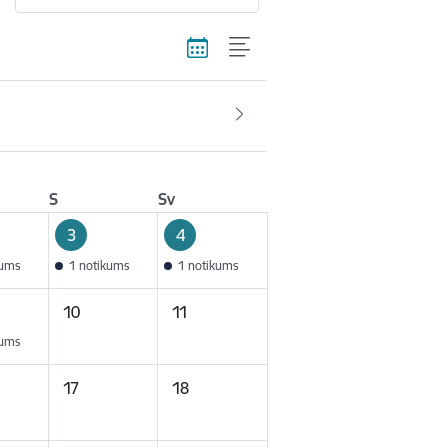
S
Sv
3
4
kums
1 notikums
1 notikums
10
11
kums
17
18