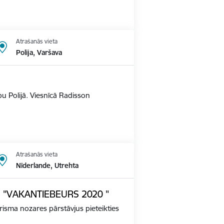
Atrašanās vieta
Polija, Varšava
u Polijā. Viesnīcā Radisson
Atrašanās vieta
Nīderlande, Utrehta
ādē "VAKANTIEBEURS 2020 "
tūrisma nozares pārstāvjus pieteikties