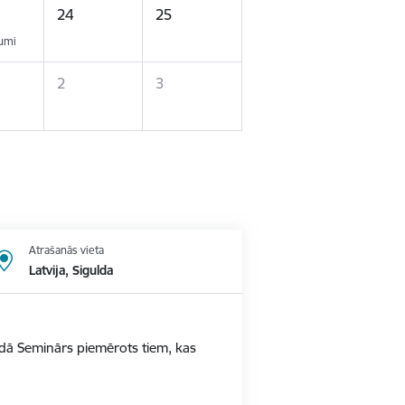
24
25
kumi
2
3
Atrašanās vieta
Latvija, Sigulda
ldā Seminārs piemērots tiem, kas