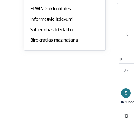
ELWIND aktualitātes
Informatīvie izdevumi
Sabiedrības līdzdalība
Birokrātijas mazināšana
P
27
5
1 no
12