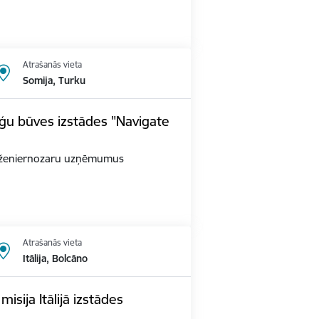
Atrašanās vieta
Somija, Turku
ģu būves izstādes "Navigate
as inženiernozaru uzņēmumus
Atrašanās vieta
Itālija, Bolcāno
sija Itālijā izstādes