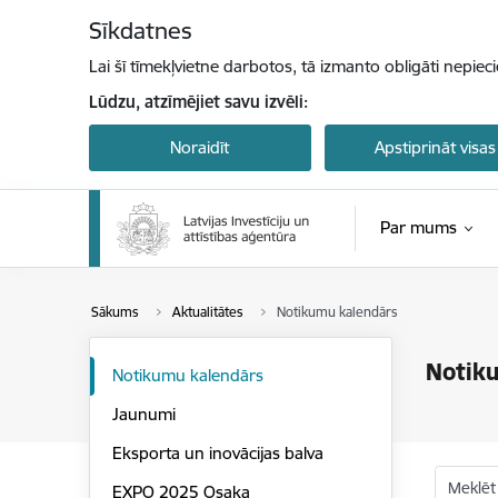
Pāriet uz lapas saturu
Sīkdatnes
Lai šī tīmekļvietne darbotos, tā izmanto obligāti nepiec
Lūdzu, atzīmējiet savu izvēli:
Noraidīt
Apstiprināt visas
Par mums
Sākums
Aktualitātes
Notikumu kalendārs
Notik
Notikumu kalendārs
Jaunumi
Eksporta un inovācijas balva
Meklēt
EXPO 2025 Osaka