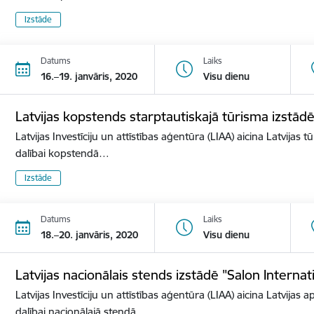
Izstāde
Datums
Laiks
16.–19. janvāris, 2020
Visu dienu
Latvijas kopstends starptautiskajā tūrisma izstā
Latvijas Investīciju un attīstības aģentūra (LIAA) aicina Latvijas 
dalībai kopstendā…
Izstāde
Datums
Laiks
18.–20. janvāris, 2020
Visu dienu
Latvijas nacionālais stends izstādē "Salon Internat
Latvijas Investīciju un attīstības aģentūra (LIAA) aicina Latvijas 
dalībai nacionālajā stendā…