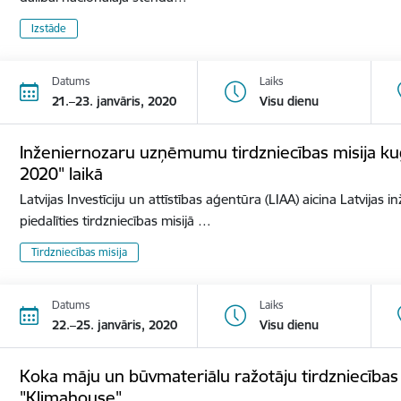
Izstāde
Datums
Laiks
21.–23. janvāris, 2020
Visu dienu
Inženiernozaru uzņēmumu tirdzniecības misija ku
2020" laikā
Latvijas Investīciju un attīstības aģentūra (LIAA) aicina Latvij
piedalīties tirdzniecības misijā …
Tirdzniecības misija
Datums
Laiks
22.–25. janvāris, 2020
Visu dienu
Koka māju un būvmateriālu ražotāju tirdzniecības mi
"Klimahouse"