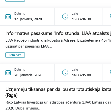
Datums
Laiks
17. janvāris, 2020
15.00–16.30
Informatīvs pasākums "Info stunda. LIAA atbalst
LIAA Radošo industriju inkubatorā Adrese: Elizabetes iela 45/47
uzzināt par pieejamo LIAA…
Seminārs
Datums
Laiks
20. janvāris, 2020
14.00–15.00
Uzņēmēju tikšanās par dalību starptautiskajā izs
(Rīgā)
Rīko Latvijas Investīciju un attīstības aģentūra (LIAA) Latvijas d
2020 Dubai ir viens…