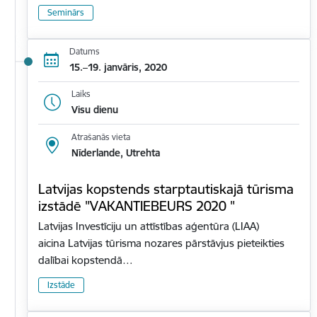
Seminārs
Datums
15.–19. janvāris, 2020
Laiks
Visu dienu
Atrašanās vieta
Nīderlande, Utrehta
Latvijas kopstends starptautiskajā tūrisma
izstādē "VAKANTIEBEURS 2020 "
Latvijas Investīciju un attīstības aģentūra (LIAA)
aicina Latvijas tūrisma nozares pārstāvjus pieteikties
dalībai kopstendā…
Izstāde