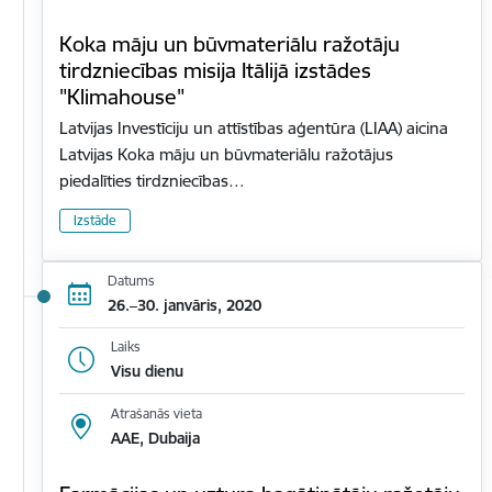
Koka māju un būvmateriālu ražotāju
tirdzniecības misija Itālijā izstādes
"Klimahouse"
Latvijas Investīciju un attīstības aģentūra (LIAA) aicina
Latvijas Koka māju un būvmateriālu ražotājus
piedalīties tirdzniecības…
Izstāde
Datums
26.–30. janvāris, 2020
Laiks
Visu dienu
Atrašanās vieta
AAE, Dubaija