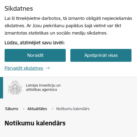
Pāriet uz lapas saturu
Sīkdatnes
Spied
lai meklētu
Enter
Lai šī tīmekļvietne darbotos, tā izmanto obligāti nepieciešamās
sīkdatnes. Ar Jūsu piekrišanu papildus šajā vietnē var tikt
izmantotas statistikas un sociālo mediju sīkdatnes.
Lūdzu, atzīmējiet savu izvēli:
Noraidīt
Apstiprināt visas
Pārvaldīt sīkdatnes
Sākums
Aktualitātes
Notikumu kalendārs
Notikumu kalendārs