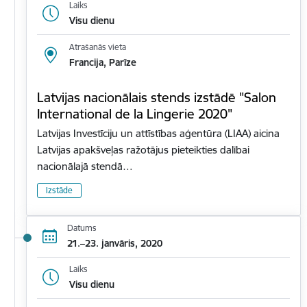
Laiks
Visu dienu
Atrašanās vieta
Francija, Parīze
Latvijas nacionālais stends izstādē "Salon
International de la Lingerie 2020"
Latvijas Investīciju un attīstības aģentūra (LIAA) aicina
Latvijas apakšveļas ražotājus pieteikties dalībai
nacionālajā stendā…
Izstāde
Datums
21.–23. janvāris, 2020
Laiks
Visu dienu