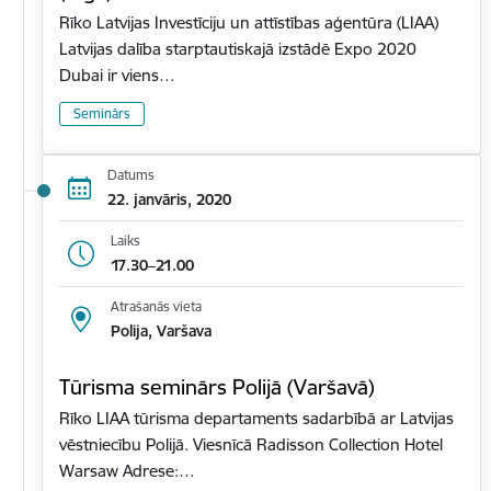
Rīko Latvijas Investīciju un attīstības aģentūra (LIAA)
Latvijas dalība starptautiskajā izstādē Expo 2020
Dubai ir viens…
Seminārs
Datums
22. janvāris, 2020
Laiks
17.30–21.00
Atrašanās vieta
Polija, Varšava
Tūrisma seminārs Polijā (Varšavā)
Rīko LIAA tūrisma departaments sadarbībā ar Latvijas
vēstniecību Polijā. Viesnīcā Radisson Collection Hotel
Warsaw Adrese:…