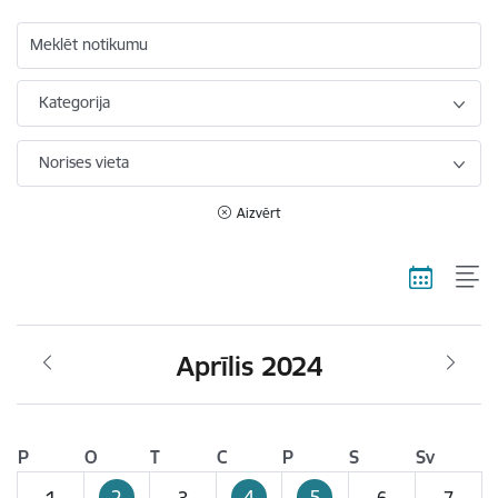
Meklēt notikumu
Kategorija
Norises vieta
Aizvērt
Aprīlis 2024
P
O
T
C
P
S
Sv
2
4
5
1
3
6
7