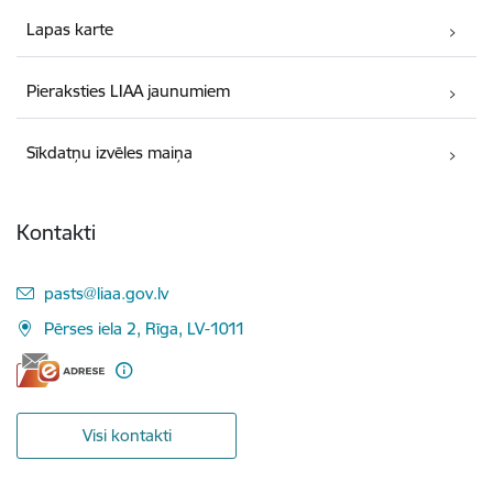
Lapas karte
Pieraksties LIAA jaunumiem
Sīkdatņu izvēles maiņa
Kontakti
E-pasts:
pasts@liaa.gov.lv
Pērses iela 2, Rīga, LV-1011
Visi kontakti