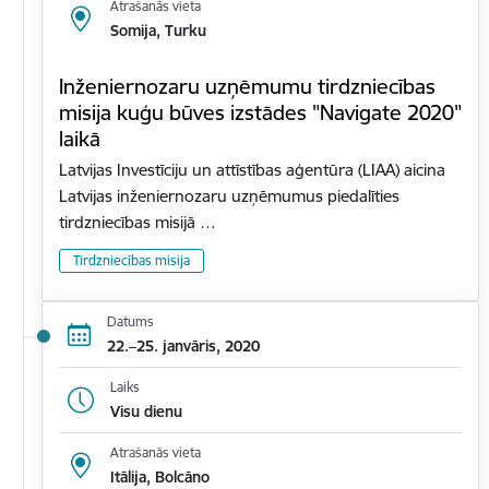
Atrašanās vieta
Somija, Turku
Inženiernozaru uzņēmumu tirdzniecības
misija kuģu būves izstādes "Navigate 2020"
laikā
Latvijas Investīciju un attīstības aģentūra (LIAA) aicina
Latvijas inženiernozaru uzņēmumus piedalīties
tirdzniecības misijā …
Tirdzniecības misija
Datums
22.–25. janvāris, 2020
Laiks
Visu dienu
Atrašanās vieta
Itālija, Bolcāno