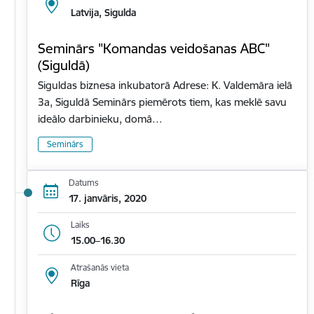
Latvija, Sigulda
Seminārs "Komandas veidošanas ABC"
(Siguldā)
Siguldas biznesa inkubatorā Adrese: K. Valdemāra ielā
3a, Siguldā Seminārs piemērots tiem, kas meklē savu
ideālo darbinieku, domā…
Seminārs
Datums
17. janvāris, 2020
Laiks
15.00–16.30
Atrašanās vieta
Rīga