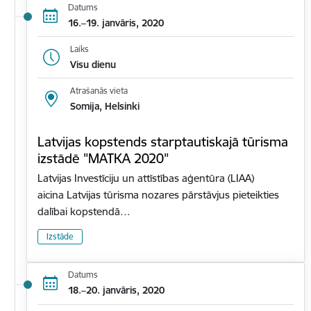
Datums
16.–19. janvāris, 2020
Laiks
Visu dienu
Atrašanās vieta
Somija, Helsinki
Latvijas kopstends starptautiskajā tūrisma
izstādē "MATKA 2020"
Latvijas Investīciju un attīstības aģentūra (LIAA)
aicina Latvijas tūrisma nozares pārstāvjus pieteikties
dalībai kopstendā…
Izstāde
Datums
18.–20. janvāris, 2020