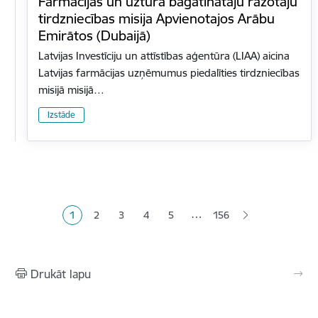
Farmācijas un uztura bagātinātāju ražotāju
tirdzniecības misija Apvienotajos Arābu
Emirātos (Dubaijā)
Latvijas Investīciju un attīstības aģentūra (LIAA) aicina
Latvijas farmācijas uzņēmumus piedalīties tirdzniecības
misijā misijā…
Izstāde
Lapošana
…
1
2
3
4
5
156
Pašreizējā lapa
Lapa
Lapa
Lapa
Lapa
Drukāt lapu