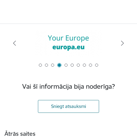
Vai šī informācija bija noderīga?
Sniegt atsauksmi
Kājene
Ātrās saites