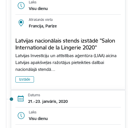
Laiks
Visu dienu
Atrašanās vieta
Francija, Parīze
Latvijas nacionālais stends izstādē "Salon
International de la Lingerie 2020"
Latvijas Investīciju un attīstības aģentūra (LIAA) aicina
Latvijas apakšveļas ražotājus pieteikties dalībai
nacionālajā stendā…
Izstāde
Datums
21.–23. janvāris, 2020
Laiks
Visu dienu