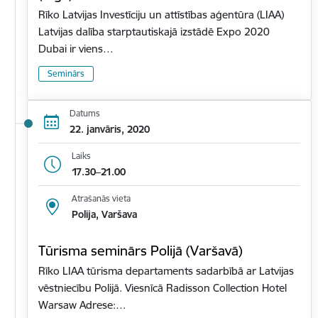
Rīko Latvijas Investīciju un attīstības aģentūra (LIAA)
Latvijas dalība starptautiskajā izstādē Expo 2020
Dubai ir viens…
Seminārs
Datums
22. janvāris, 2020
Laiks
17.30–21.00
Atrašanās vieta
Polija, Varšava
Tūrisma seminārs Polijā (Varšavā)
Rīko LIAA tūrisma departaments sadarbībā ar Latvijas
vēstniecību Polijā. Viesnīcā Radisson Collection Hotel
Warsaw Adrese:…