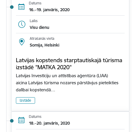
Datums
16.–19. janvāris, 2020
Laiks
Visu dienu
Atrašanās vieta
Somija, Helsinki
Latvijas kopstends starptautiskajā tūrisma
izstādē "MATKA 2020"
Latvijas Investīciju un attīstības aģentūra (LIAA)
aicina Latvijas tūrisma nozares pārstāvjus pieteikties
dalībai kopstendā…
Izstāde
Datums
18.–20. janvāris, 2020