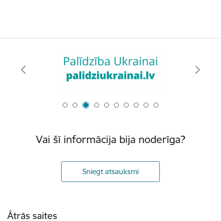
Vai šī informācija bija noderīga?
Sniegt atsauksmi
Kājene
Ātrās saites