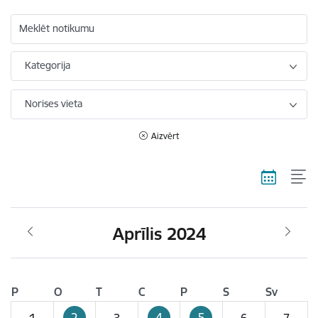
Meklēt notikumu
Kategorija
Norises vieta
Aizvērt
Aprīlis 2024
P
O
T
C
P
S
Sv
2
4
5
1
3
6
7