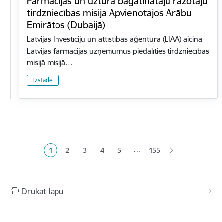
Farmācijas un uztura bagātinātāju ražotāju
tirdzniecības misija Apvienotajos Arābu
Emirātos (Dubaijā)
Latvijas Investīciju un attīstības aģentūra (LIAA) aicina
Latvijas farmācijas uzņēmumus piedalīties tirdzniecības
misijā misijā…
Izstāde
Lapošana
…
1
2
3
4
5
155
Pašreizējā lapa
Lapa
Lapa
Lapa
Lapa
Drukāt lapu