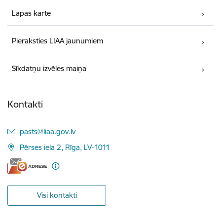
Lapas karte
Pieraksties LIAA jaunumiem
Sīkdatņu izvēles maiņa
Kontakti
E-pasts:
pasts@liaa.gov.lv
Pērses iela 2, Rīga, LV-1011
Visi kontakti