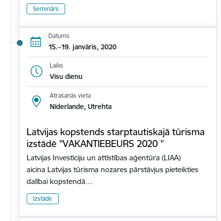
Seminārs
Datums
15.–19. janvāris, 2020
Laiks
Visu dienu
Atrašanās vieta
Nīderlande, Utrehta
Latvijas kopstends starptautiskajā tūrisma
izstādē "VAKANTIEBEURS 2020 "
Latvijas Investīciju un attīstības aģentūra (LIAA)
aicina Latvijas tūrisma nozares pārstāvjus pieteikties
dalībai kopstendā…
Izstāde