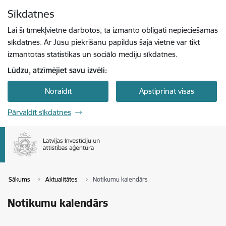
Pāriet uz lapas saturu
Sīkdatnes
Spied
lai meklētu
Enter
Lai šī tīmekļvietne darbotos, tā izmanto obligāti nepieciešamās
sīkdatnes. Ar Jūsu piekrišanu papildus šajā vietnē var tikt
izmantotas statistikas un sociālo mediju sīkdatnes.
Lūdzu, atzīmējiet savu izvēli:
Noraidīt
Apstiprināt visas
Pārvaldīt sīkdatnes
Sākums
Aktualitātes
Notikumu kalendārs
Notikumu kalendārs