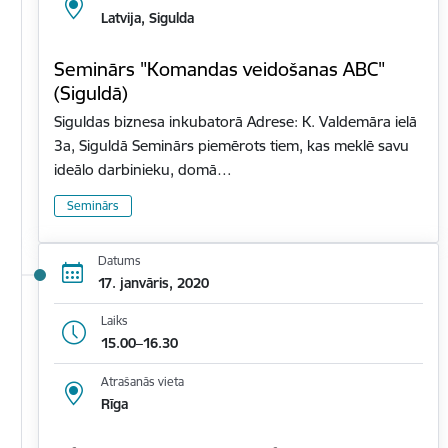
Latvija, Sigulda
Seminārs "Komandas veidošanas ABC"
(Siguldā)
Siguldas biznesa inkubatorā Adrese: K. Valdemāra ielā
3a, Siguldā Seminārs piemērots tiem, kas meklē savu
ideālo darbinieku, domā…
Seminārs
Datums
17. janvāris, 2020
Laiks
15.00–16.30
Atrašanās vieta
Rīga