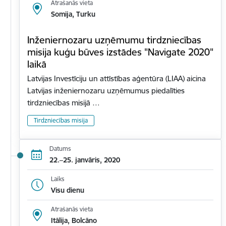
Atrašanās vieta
Somija, Turku
Inženiernozaru uzņēmumu tirdzniecības
misija kuģu būves izstādes "Navigate 2020"
laikā
Latvijas Investīciju un attīstības aģentūra (LIAA) aicina
Latvijas inženiernozaru uzņēmumus piedalīties
tirdzniecības misijā …
Tirdzniecības misija
Datums
22.–25. janvāris, 2020
Laiks
Visu dienu
Atrašanās vieta
Itālija, Bolcāno