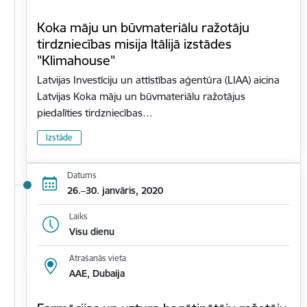
Koka māju un būvmateriālu ražotāju
tirdzniecības misija Itālijā izstādes
"Klimahouse"
Latvijas Investīciju un attīstības aģentūra (LIAA) aicina
Latvijas Koka māju un būvmateriālu ražotājus
piedalīties tirdzniecības…
Izstāde
Datums
26.–30. janvāris, 2020
Laiks
Visu dienu
Atrašanās vieta
AAE, Dubaija