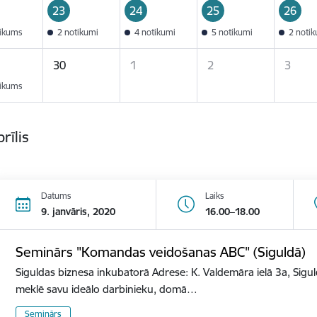
23
24
25
26
tikums
2 notikumi
4 notikumi
5 notikumi
2 noti
30
1
2
3
tikums
rīlis
Datums
Laiks
9. janvāris, 2020
16.00–18.00
Seminārs "Komandas veidošanas ABC" (Siguldā)
Siguldas biznesa inkubatorā Adrese: K. Valdemāra ielā 3a, Sigu
meklē savu ideālo darbinieku, domā…
Seminārs