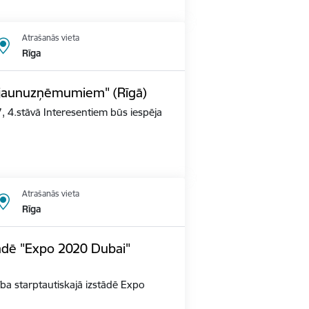
Atrašanās vieta
Rīga
s jaunuzņēmumiem" (Rīgā)
, 4.stāvā Interesentiem būs iespēja
Atrašanās vieta
Rīga
tādē "Expo 2020 Dubai"
alība starptautiskajā izstādē Expo