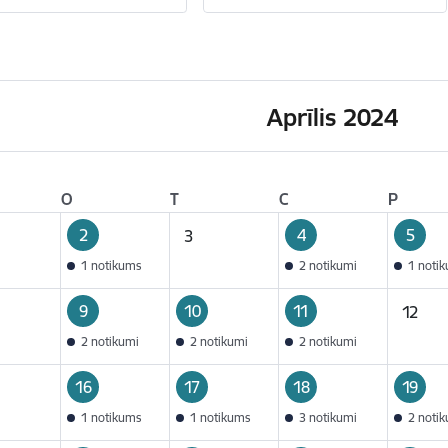
Aprīlis 2024
O
T
C
P
2
4
5
3
1 notikums
2 notikumi
1 noti
9
10
11
12
2 notikumi
2 notikumi
2 notikumi
16
17
18
19
1 notikums
1 notikums
3 notikumi
2 noti