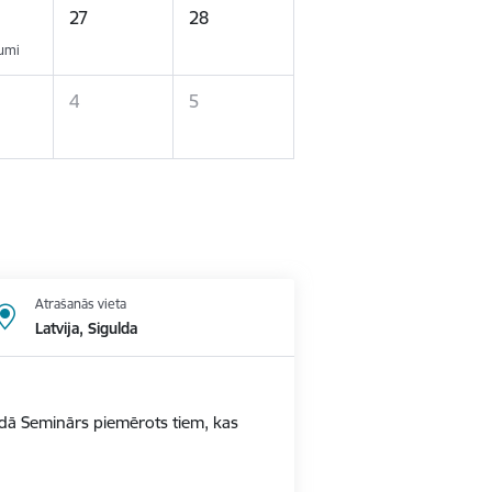
27
28
kumi
4
5
Atrašanās vieta
Latvija, Sigulda
ldā Seminārs piemērots tiem, kas