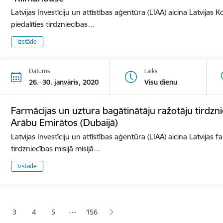
Latvijas Investīciju un attīstības aģentūra (LIAA) aicina Latvija
piedalīties tirdzniecības…
Izstāde
Datums
Laiks
26.–30. janvāris, 2020
Visu dienu
Farmācijas un uztura bagātinātāju ražotāju tirdzni
Arābu Emirātos (Dubaijā)
Latvijas Investīciju un attīstības aģentūra (LIAA) aicina Latvijas
tirdzniecības misijā misijā…
Izstāde
ana
…
3
4
5
156
jā lapa
pa
Lapa
Lapa
Lapa