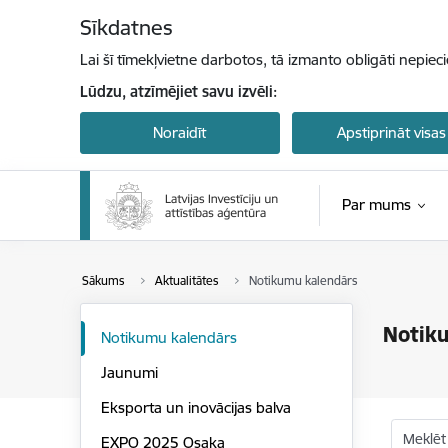
Pāriet uz lapas saturu
Sīkdatnes
Lai šī tīmekļvietne darbotos, tā izmanto obligāti nepiec
Lūdzu, atzīmējiet savu izvēli:
Noraidīt
Apstiprināt visas
Par mums
Sākums
Aktualitātes
Notikumu kalendārs
Notik
Notikumu kalendārs
Jaunumi
Eksporta un inovācijas balva
Meklēt
EXPO 2025 Osaka