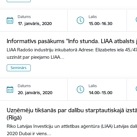
Datums
Laiks
17. janvāris, 2020
15.00–16.30
Informatīvs pasākums "Info stunda. LIAA atbalst
LIAA Radošo industriju inkubatorā Adrese: Elizabetes iela 45/47
uzzināt par pieejamo LIAA…
Seminārs
Datums
Laiks
20. janvāris, 2020
14.00–15.00
Uzņēmēju tikšanās par dalību starptautiskajā izs
(Rīgā)
Rīko Latvijas Investīciju un attīstības aģentūra (LIAA) Latvijas d
2020 Dubai ir viens…