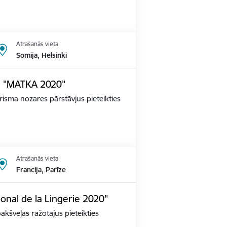
Atrašanās vieta
Somija, Helsinki
dē "MATKA 2020"
tūrisma nozares pārstāvjus pieteikties
Atrašanās vieta
Francija, Parīze
ional de la Lingerie 2020"
apakšveļas ražotājus pieteikties