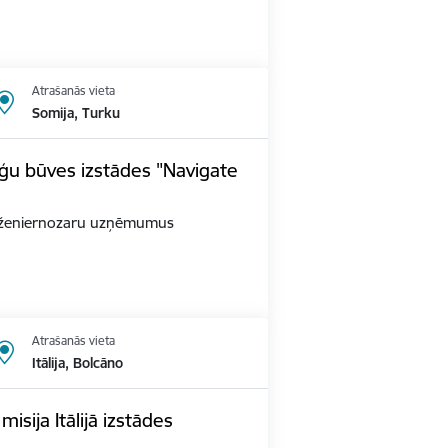
Atrašanās vieta
Somija, Turku
ģu būves izstādes "Navigate
as inženiernozaru uzņēmumus
Atrašanās vieta
Itālija, Bolcāno
sija Itālijā izstādes