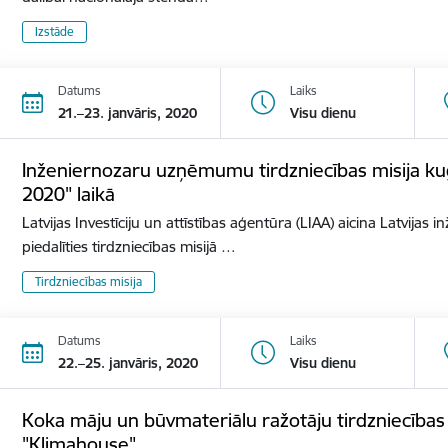
Izstāde
Datums
Laiks
21.–23. janvāris, 2020
Visu dienu
Inženiernozaru uzņēmumu tirdzniecības misija ku
2020" laikā
Latvijas Investīciju un attīstības aģentūra (LIAA) aicina Latvij
piedalīties tirdzniecības misijā …
Tirdzniecības misija
Datums
Laiks
22.–25. janvāris, 2020
Visu dienu
Koka māju un būvmateriālu ražotāju tirdzniecības mi
"Klimahouse"