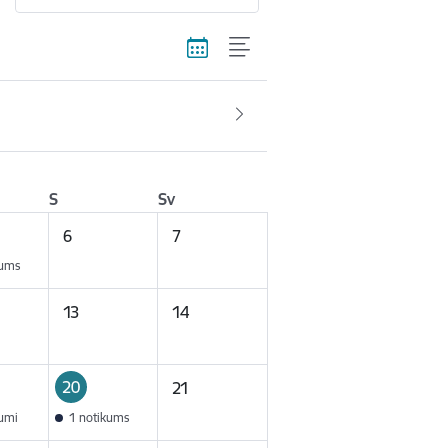
S
Sv
6
7
kums
13
14
20
21
kumi
1 notikums