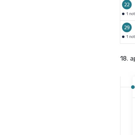
22
1 no
29
1 no
18. ap