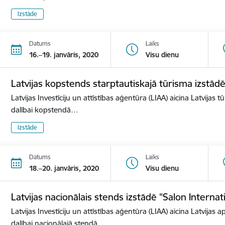
Izstāde
Datums
Laiks
16.–19. janvāris, 2020
Visu dienu
Latvijas kopstends starptautiskajā tūrisma izstā
Latvijas Investīciju un attīstības aģentūra (LIAA) aicina Latvijas 
dalībai kopstendā…
Izstāde
Datums
Laiks
18.–20. janvāris, 2020
Visu dienu
Latvijas nacionālais stends izstādē "Salon Internat
Latvijas Investīciju un attīstības aģentūra (LIAA) aicina Latvijas 
dalībai nacionālajā stendā…