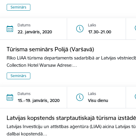
Seminārs
Datums
Laiks
22. janvāris, 2020
17.30–21.00
Tūrisma seminārs Polijā (Varšavā)
Rīko LIAA tūrisma departaments sadarbībā ar Latvijas vēstniecīb
Collection Hotel Warsaw Adrese:…
Seminārs
Datums
Laiks
15.–19. janvāris, 2020
Visu dienu
Latvijas kopstends starptautiskajā tūrisma izst
Latvijas Investīciju un attīstības aģentūra (LIAA) aicina Latvijas 
dalībai kopstendā…