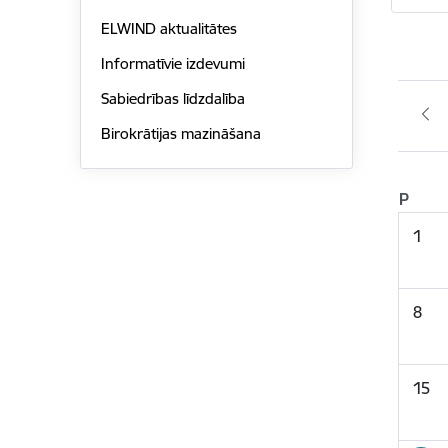
ELWIND aktualitātes
Informatīvie izdevumi
Sabiedrības līdzdalība
Birokrātijas mazināšana
P
1
8
15