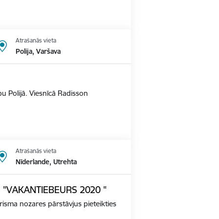
Atrašanās vieta
Polija, Varšava
u Polijā. Viesnīcā Radisson
Atrašanās vieta
Nīderlande, Utrehta
ādē "VAKANTIEBEURS 2020 "
tūrisma nozares pārstāvjus pieteikties