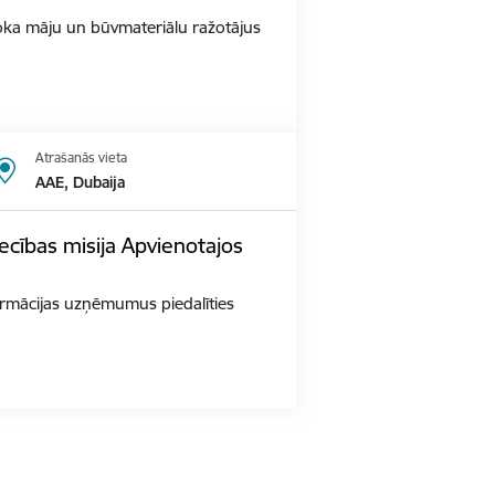
s Koka māju un būvmateriālu ražotājus
Atrašanās vieta
AAE, Dubaija
ecības misija Apvienotajos
 farmācijas uzņēmumus piedalīties