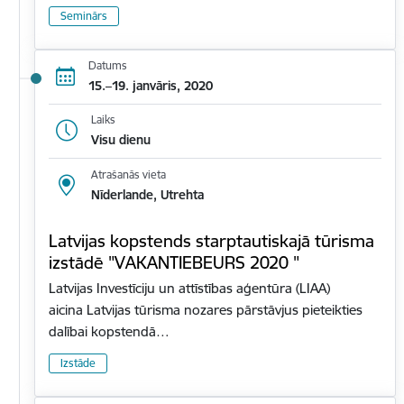
Seminārs
Datums
15.–19. janvāris, 2020
Laiks
Visu dienu
Atrašanās vieta
Nīderlande, Utrehta
Latvijas kopstends starptautiskajā tūrisma
izstādē "VAKANTIEBEURS 2020 "
Latvijas Investīciju un attīstības aģentūra (LIAA)
aicina Latvijas tūrisma nozares pārstāvjus pieteikties
dalībai kopstendā…
Izstāde