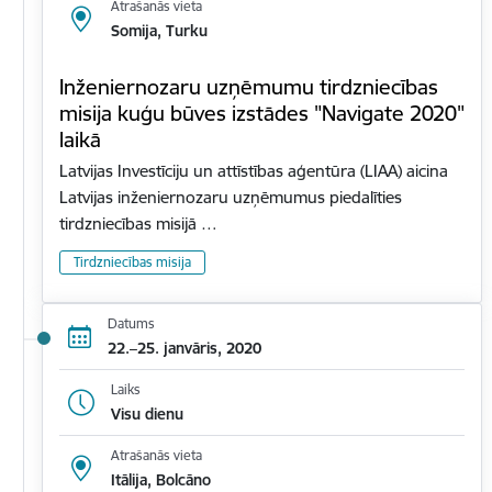
Atrašanās vieta
Somija, Turku
Inženiernozaru uzņēmumu tirdzniecības
misija kuģu būves izstādes "Navigate 2020"
laikā
Latvijas Investīciju un attīstības aģentūra (LIAA) aicina
Latvijas inženiernozaru uzņēmumus piedalīties
tirdzniecības misijā …
Tirdzniecības misija
Datums
22.–25. janvāris, 2020
Laiks
Visu dienu
Atrašanās vieta
Itālija, Bolcāno