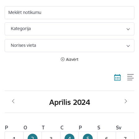
Meklēt notikumu
Kategorija
Norises vieta
Aizvērt
Aprīlis 2024
P
O
T
C
P
S
Sv
2
4
5
1
3
6
7