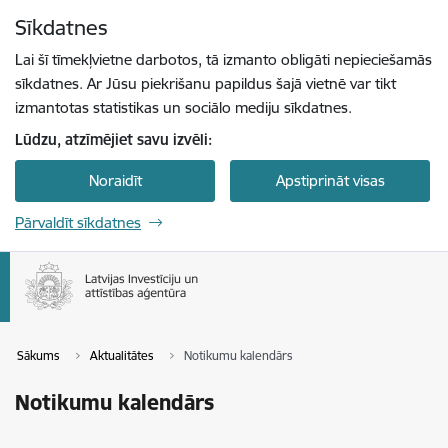
Pāriet uz lapas saturu
Sīkdatnes
Spied
lai meklētu
Enter
Lai šī tīmekļvietne darbotos, tā izmanto obligāti nepieciešamās
sīkdatnes. Ar Jūsu piekrišanu papildus šajā vietnē var tikt
izmantotas statistikas un sociālo mediju sīkdatnes.
Lūdzu, atzīmējiet savu izvēli:
Noraidīt
Apstiprināt visas
Pārvaldīt sīkdatnes
Sākums
Aktualitātes
Notikumu kalendārs
Notikumu kalendārs