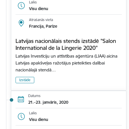
Laiks
Visu dienu
Atrašanās vieta
Francija, Parīze
Latvijas nacionālais stends izstādē "Salon
International de la Lingerie 2020"
Latvijas Investīciju un attīstības aģentūra (LIAA) aicina
Latvijas apakšveļas ražotājus pieteikties dalībai
nacionālajā stendā…
Izstāde
Datums
21.–23. janvāris, 2020
Laiks
Visu dienu