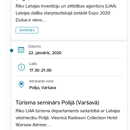
Rīko Latvijas Investīciju un attīstības aģentūra (LIAA)
Latvijas dalība starptautiskajā izstādē Expo 2020
Dubai ir viens…
Seminārs
Datums
22. janvāris, 2020
Laiks
17.30–21.00
Atrašanās vieta
Polija, Varšava
Tūrisma seminārs Polijā (Varšavā)
Rīko LIAA tūrisma departaments sadarbībā ar Latvijas
vēstniecību Polijā. Viesnīcā Radisson Collection Hotel
Warsaw Adrese:…