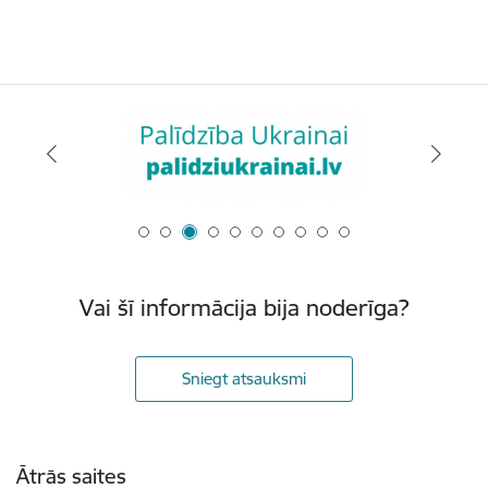
Vai šī informācija bija noderīga?
Sniegt atsauksmi
Kājene
Ātrās saites