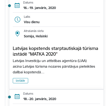
Datums
16.–19. janvāris, 2020
Laiks
Visu dienu
Atrašanās vieta
Somija, Helsinki
Latvijas kopstends starptautiskajā tūrisma
izstādē "MATKA 2020"
Latvijas Investīciju un attīstības aģentūra (LIAA)
aicina Latvijas tūrisma nozares pārstāvjus pieteikties
dalībai kopstendā…
Izstāde
Datums
18.–20. janvāris, 2020