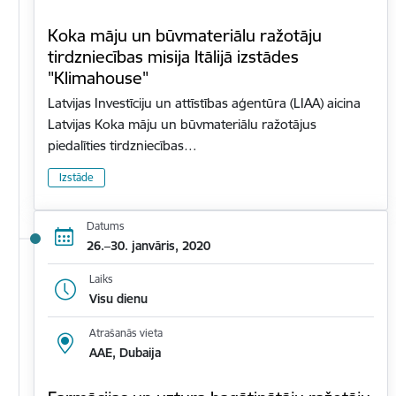
Koka māju un būvmateriālu ražotāju
tirdzniecības misija Itālijā izstādes
"Klimahouse"
Latvijas Investīciju un attīstības aģentūra (LIAA) aicina
Latvijas Koka māju un būvmateriālu ražotājus
piedalīties tirdzniecības…
Izstāde
Datums
26.–30. janvāris, 2020
Laiks
Visu dienu
Atrašanās vieta
AAE, Dubaija