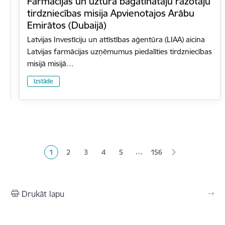
Farmācijas un uztura bagātinātāju ražotāju
tirdzniecības misija Apvienotajos Arābu
Emirātos (Dubaijā)
Latvijas Investīciju un attīstības aģentūra (LIAA) aicina
Latvijas farmācijas uzņēmumus piedalīties tirdzniecības
misijā misijā…
Izstāde
Lapošana
…
1
2
3
4
5
156
Pašreizējā lapa
Lapa
Lapa
Lapa
Lapa
Drukāt lapu