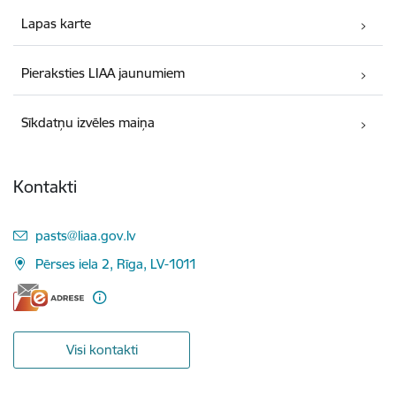
Lapas karte
Pieraksties LIAA jaunumiem
Sīkdatņu izvēles maiņa
Kontakti
E-pasts:
pasts@liaa.gov.lv
Pērses iela 2, Rīga, LV-1011
Visi kontakti