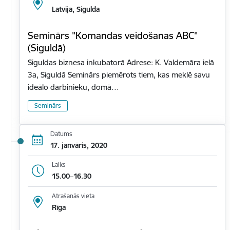
Latvija, Sigulda
Seminārs "Komandas veidošanas ABC"
(Siguldā)
Siguldas biznesa inkubatorā Adrese: K. Valdemāra ielā
3a, Siguldā Seminārs piemērots tiem, kas meklē savu
ideālo darbinieku, domā…
Seminārs
Datums
17. janvāris, 2020
Laiks
15.00–16.30
Atrašanās vieta
Rīga