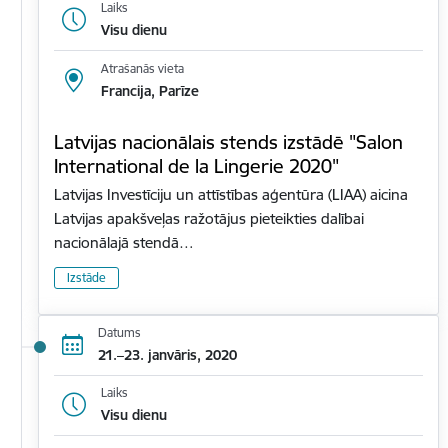
Laiks
Visu dienu
Atrašanās vieta
Francija, Parīze
Latvijas nacionālais stends izstādē "Salon
International de la Lingerie 2020"
Latvijas Investīciju un attīstības aģentūra (LIAA) aicina
Latvijas apakšveļas ražotājus pieteikties dalībai
nacionālajā stendā…
Izstāde
Datums
21.–23. janvāris, 2020
Laiks
Visu dienu