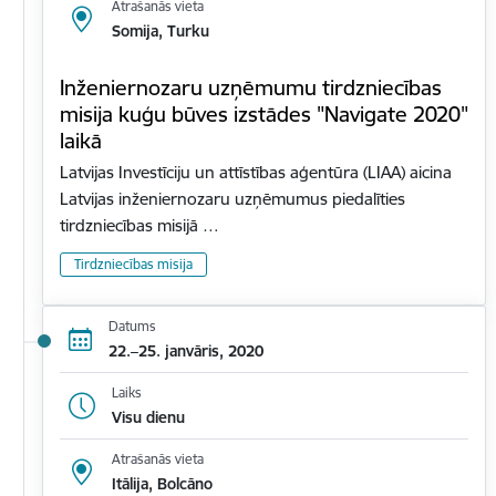
Atrašanās vieta
Somija, Turku
Inženiernozaru uzņēmumu tirdzniecības
misija kuģu būves izstādes "Navigate 2020"
laikā
Latvijas Investīciju un attīstības aģentūra (LIAA) aicina
Latvijas inženiernozaru uzņēmumus piedalīties
tirdzniecības misijā …
Tirdzniecības misija
Datums
22.–25. janvāris, 2020
Laiks
Visu dienu
Atrašanās vieta
Itālija, Bolcāno