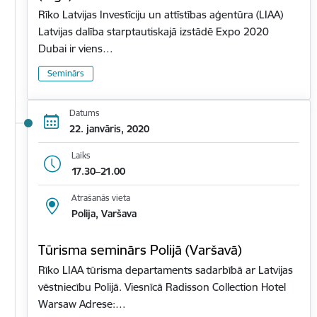
Rīko Latvijas Investīciju un attīstības aģentūra (LIAA)
Latvijas dalība starptautiskajā izstādē Expo 2020
Dubai ir viens…
Seminārs
Datums
22. janvāris, 2020
Laiks
17.30–21.00
Atrašanās vieta
Polija, Varšava
Tūrisma seminārs Polijā (Varšavā)
Rīko LIAA tūrisma departaments sadarbībā ar Latvijas
vēstniecību Polijā. Viesnīcā Radisson Collection Hotel
Warsaw Adrese:…