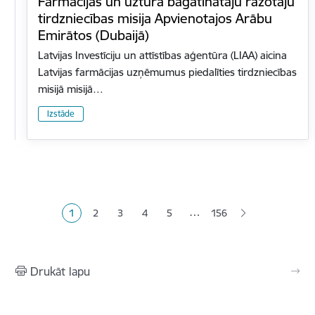
Farmācijas un uztura bagātinātāju ražotāju
tirdzniecības misija Apvienotajos Arābu
Emirātos (Dubaijā)
Latvijas Investīciju un attīstības aģentūra (LIAA) aicina
Latvijas farmācijas uzņēmumus piedalīties tirdzniecības
misijā misijā…
Izstāde
Lapošana
…
1
2
3
4
5
156
Pašreizējā lapa
Lapa
Lapa
Lapa
Lapa
Drukāt lapu