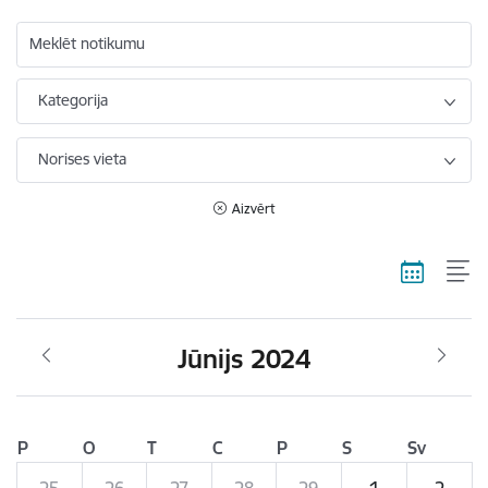
Meklēt notikumu
Kategorija
Norises vieta
Aizvērt
Jūnijs 2024
P
O
T
C
P
S
Sv
25
26
27
28
29
1
2