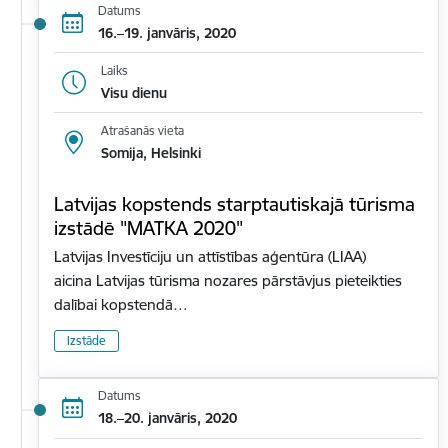
Datums
16.–19. janvāris, 2020
Laiks
Visu dienu
Atrašanās vieta
Somija, Helsinki
Latvijas kopstends starptautiskajā tūrisma
izstādē "MATKA 2020"
Latvijas Investīciju un attīstības aģentūra (LIAA)
aicina Latvijas tūrisma nozares pārstāvjus pieteikties
dalībai kopstendā…
Izstāde
Datums
18.–20. janvāris, 2020