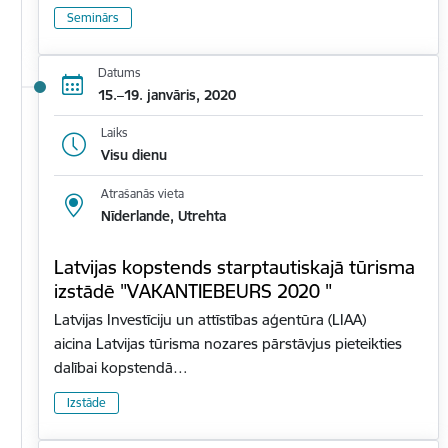
Seminārs
Datums
15.–19. janvāris, 2020
Laiks
Visu dienu
Atrašanās vieta
Nīderlande, Utrehta
Latvijas kopstends starptautiskajā tūrisma
izstādē "VAKANTIEBEURS 2020 "
Latvijas Investīciju un attīstības aģentūra (LIAA)
aicina Latvijas tūrisma nozares pārstāvjus pieteikties
dalībai kopstendā…
Izstāde