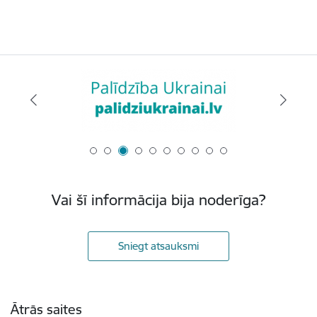
Vai šī informācija bija noderīga?
Sniegt atsauksmi
Kājene
Ātrās saites