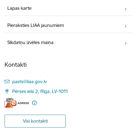
Lapas karte
Pieraksties LIAA jaunumiem
Sīkdatņu izvēles maiņa
Kontakti
E-pasts:
pasts@liaa.gov.lv
Pērses iela 2, Rīga, LV-1011
Visi kontakti