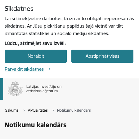
Pāriet uz lapas saturu
Sīkdatnes
Spied
lai meklētu
Enter
Lai šī tīmekļvietne darbotos, tā izmanto obligāti nepieciešamās
sīkdatnes. Ar Jūsu piekrišanu papildus šajā vietnē var tikt
izmantotas statistikas un sociālo mediju sīkdatnes.
Lūdzu, atzīmējiet savu izvēli:
Noraidīt
Apstiprināt visas
Pārvaldīt sīkdatnes
Sākums
Aktualitātes
Notikumu kalendārs
Notikumu kalendārs