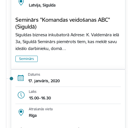
Latvija, Sigulda
Seminārs "Komandas veidošanas ABC"
(Siguldā)
Siguldas biznesa inkubatorā Adrese: K. Valdemāra ielā
3a, Siguldā Seminārs piemērots tiem, kas meklē savu
ideālo darbinieku, domā…
Seminārs
Datums
17. janvāris, 2020
Laiks
15.00–16.30
Atrašanās vieta
Rīga