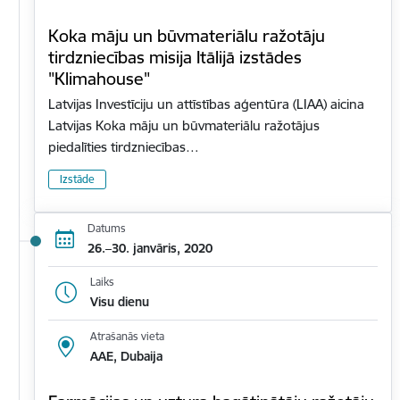
Koka māju un būvmateriālu ražotāju
tirdzniecības misija Itālijā izstādes
"Klimahouse"
Latvijas Investīciju un attīstības aģentūra (LIAA) aicina
Latvijas Koka māju un būvmateriālu ražotājus
piedalīties tirdzniecības…
Izstāde
Datums
26.–30. janvāris, 2020
Laiks
Visu dienu
Atrašanās vieta
AAE, Dubaija