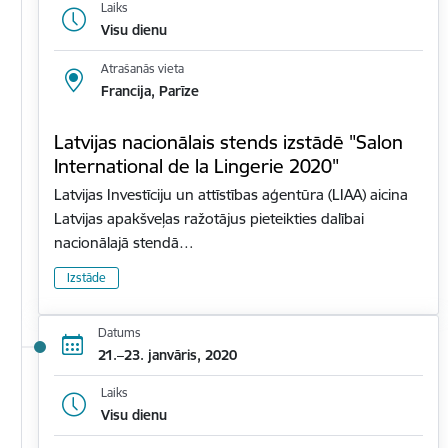
Laiks
Visu dienu
Atrašanās vieta
Francija, Parīze
Latvijas nacionālais stends izstādē "Salon
International de la Lingerie 2020"
Latvijas Investīciju un attīstības aģentūra (LIAA) aicina
Latvijas apakšveļas ražotājus pieteikties dalībai
nacionālajā stendā…
Izstāde
Datums
21.–23. janvāris, 2020
Laiks
Visu dienu