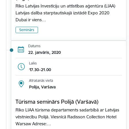
Rīko Latvijas Investīciju un attīstības aģentūra (LIAA)
Latvijas dalība starptautiskajā izstādē Expo 2020
Dubai ir viens…
Seminārs
Datums
22. janvāris, 2020
Laiks
17.30–21.00
Atrašanās vieta
Polija, Varšava
Tūrisma seminārs Polijā (Varšavā)
Rīko LIAA tūrisma departaments sadarbībā ar Latvijas
vēstniecību Polijā. Viesnīcā Radisson Collection Hotel
Warsaw Adrese:…