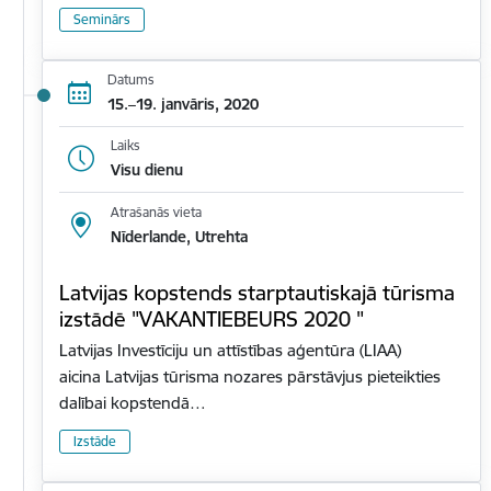
Seminārs
Datums
15.–19. janvāris, 2020
Laiks
Visu dienu
Atrašanās vieta
Nīderlande, Utrehta
Latvijas kopstends starptautiskajā tūrisma
izstādē "VAKANTIEBEURS 2020 "
Latvijas Investīciju un attīstības aģentūra (LIAA)
aicina Latvijas tūrisma nozares pārstāvjus pieteikties
dalībai kopstendā…
Izstāde