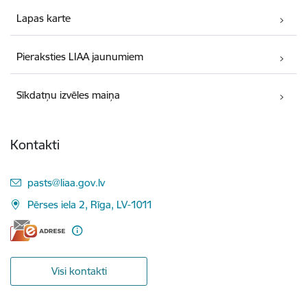
Lapas karte
Pieraksties LIAA jaunumiem
Sīkdatņu izvēles maiņa
Kontakti
E-pasts:
pasts@liaa.gov.lv
Pērses iela 2, Rīga, LV-1011
Visi kontakti