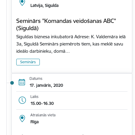
Latvija, Sigulda
Seminārs "Komandas veidošanas ABC"
(Siguldā)
Siguldas biznesa inkubatorā Adrese: K. Valdemāra ielā
3a, Siguldā Seminārs piemērots tiem, kas meklē savu
ideālo darbinieku, domā…
Seminārs
Datums
17. janvāris, 2020
Laiks
15.00–16.30
Atrašanās vieta
Rīga