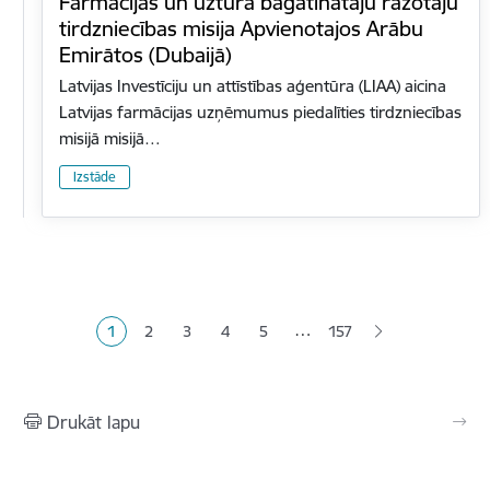
Farmācijas un uztura bagātinātāju ražotāju
tirdzniecības misija Apvienotajos Arābu
Emirātos (Dubaijā)
Latvijas Investīciju un attīstības aģentūra (LIAA) aicina
Latvijas farmācijas uzņēmumus piedalīties tirdzniecības
misijā misijā…
Izstāde
Lapošana
…
1
2
3
4
5
157
Pašreizējā lapa
Lapa
Lapa
Lapa
Lapa
Drukāt lapu