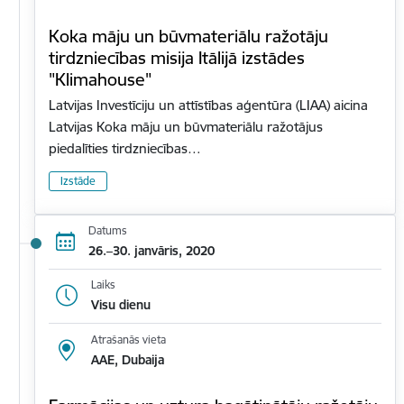
Koka māju un būvmateriālu ražotāju
tirdzniecības misija Itālijā izstādes
"Klimahouse"
Latvijas Investīciju un attīstības aģentūra (LIAA) aicina
Latvijas Koka māju un būvmateriālu ražotājus
piedalīties tirdzniecības…
Izstāde
Datums
26.–30. janvāris, 2020
Laiks
Visu dienu
Atrašanās vieta
AAE, Dubaija