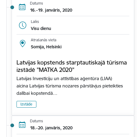
Datums
16.–19. janvāris, 2020
Laiks
Visu dienu
Atrašanās vieta
Somija, Helsinki
Latvijas kopstends starptautiskajā tūrisma
izstādē "MATKA 2020"
Latvijas Investīciju un attīstības aģentūra (LIAA)
aicina Latvijas tūrisma nozares pārstāvjus pieteikties
dalībai kopstendā…
Izstāde
Datums
18.–20. janvāris, 2020