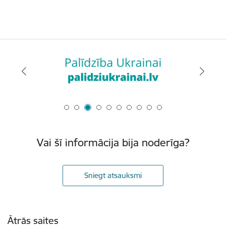
Vai šī informācija bija noderīga?
Sniegt atsauksmi
Kājene
Ātrās saites