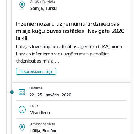
Atrašanās vieta
Somija, Turku
Inženiernozaru uzņēmumu tirdzniecības
misija kuģu būves izstādes "Navigate 2020"
laikā
Latvijas Investīciju un attīstības aģentūra (LIAA) aicina
Latvijas inženiernozaru uzņēmumus piedalīties
tirdzniecības misijā …
Tirdzniecības misija
Datums
22.–25. janvāris, 2020
Laiks
Visu dienu
Atrašanās vieta
Itālija, Bolcāno