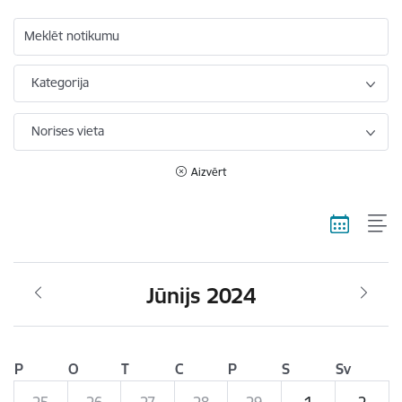
Meklēt notikumu
Kategorija
Norises vieta
Aizvērt
Jūnijs 2024
P
O
T
C
P
S
Sv
25
26
27
28
29
1
2