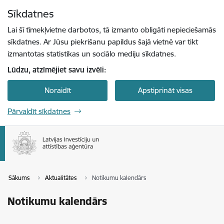
Pāriet uz lapas saturu
Sīkdatnes
Spied
lai meklētu
Enter
Lai šī tīmekļvietne darbotos, tā izmanto obligāti nepieciešamās
sīkdatnes. Ar Jūsu piekrišanu papildus šajā vietnē var tikt
izmantotas statistikas un sociālo mediju sīkdatnes.
Lūdzu, atzīmējiet savu izvēli:
Noraidīt
Apstiprināt visas
Pārvaldīt sīkdatnes
Sākums
Aktualitātes
Notikumu kalendārs
Notikumu kalendārs