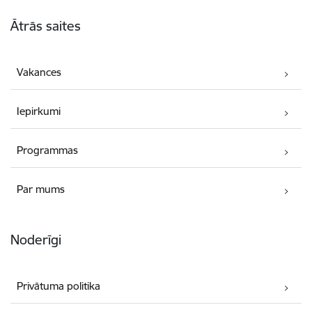
Kājene
Ātrās saites
Vakances
Iepirkumi
Programmas
Par mums
Noderīgi
Privātuma politika