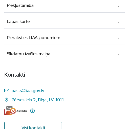
Piekļūstamība
Lapas karte
Pieraksties LIAA jaunumiem
Sīkdatņu izvēles maiņa
Kontakti
E-pasts:
pasts@liaa.gov.lv
Pērses iela 2, Rīga, LV-1011
Visi kontakti