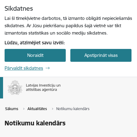
Pāriet uz lapas saturu
Sīkdatnes
Spied
lai meklētu
Enter
Lai šī tīmekļvietne darbotos, tā izmanto obligāti nepieciešamās
sīkdatnes. Ar Jūsu piekrišanu papildus šajā vietnē var tikt
izmantotas statistikas un sociālo mediju sīkdatnes.
Lūdzu, atzīmējiet savu izvēli:
Noraidīt
Apstiprināt visas
Pārvaldīt sīkdatnes
Sākums
Aktualitātes
Notikumu kalendārs
Notikumu kalendārs