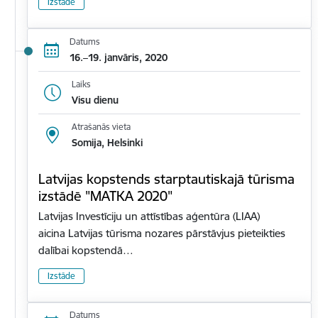
Izstāde
Datums
16.–19. janvāris, 2020
Laiks
Visu dienu
Atrašanās vieta
Somija, Helsinki
Latvijas kopstends starptautiskajā tūrisma
izstādē "MATKA 2020"
Latvijas Investīciju un attīstības aģentūra (LIAA)
aicina Latvijas tūrisma nozares pārstāvjus pieteikties
dalībai kopstendā…
Izstāde
Datums