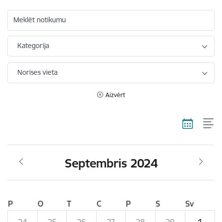
Meklēt notikumu
Kategorija
Norises vieta
Aizvērt
Septembris 2024
P
O
T
C
P
S
Sv
24
25
26
27
28
29
1