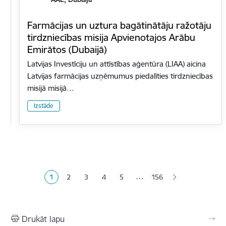
Farmācijas un uztura bagātinātāju ražotāju
tirdzniecības misija Apvienotajos Arābu
Emirātos (Dubaijā)
Latvijas Investīciju un attīstības aģentūra (LIAA) aicina
Latvijas farmācijas uzņēmumus piedalīties tirdzniecības
misijā misijā…
Izstāde
Lapošana
…
1
2
3
4
5
156
Pašreizējā lapa
Lapa
Lapa
Lapa
Lapa
Drukāt lapu