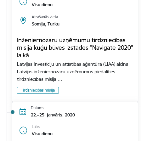
Visu dienu
Atrašanās vieta
Somija, Turku
Inženiernozaru uzņēmumu tirdzniecības
misija kuģu būves izstādes "Navigate 2020"
laikā
Latvijas Investīciju un attīstības aģentūra (LIAA) aicina
Latvijas inženiernozaru uzņēmumus piedalīties
tirdzniecības misijā …
Tirdzniecības misija
Datums
22.–25. janvāris, 2020
Laiks
Visu dienu