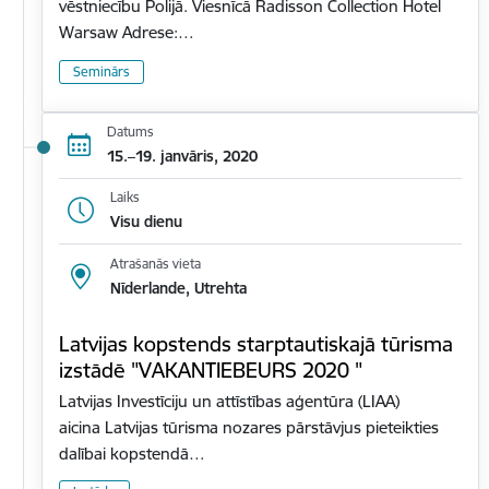
vēstniecību Polijā. Viesnīcā Radisson Collection Hotel
Warsaw Adrese:…
Seminārs
Datums
15.–19. janvāris, 2020
Laiks
Visu dienu
Atrašanās vieta
Nīderlande, Utrehta
Latvijas kopstends starptautiskajā tūrisma
izstādē "VAKANTIEBEURS 2020 "
Latvijas Investīciju un attīstības aģentūra (LIAA)
aicina Latvijas tūrisma nozares pārstāvjus pieteikties
dalībai kopstendā…