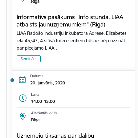
Rīga
Informatīvs pasākums "Info stunda. LIAA
atbalsts jaunuzņēmumiem" (Rīgā)
LIAA Radošo industriju inkubatorā Adrese: Elizabetes
iela 45/47, 4.stāvā Interesentiem būs iespēja uzzināt
par pieejamo LIAA…
Seminārs
Datums
20. janvāris, 2020
Laiks
14.00–15.00
Atrašanās vieta
Rīga
Uzņēmēju tikšanās par dalību