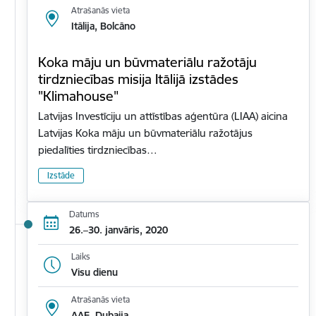
Atrašanās vieta
Itālija, Bolcāno
Koka māju un būvmateriālu ražotāju
tirdzniecības misija Itālijā izstādes
"Klimahouse"
Latvijas Investīciju un attīstības aģentūra (LIAA) aicina
Latvijas Koka māju un būvmateriālu ražotājus
piedalīties tirdzniecības…
Izstāde
Datums
26.–30. janvāris, 2020
Laiks
Visu dienu
Atrašanās vieta
AAE, Dubaija