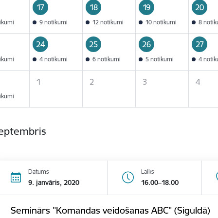
17
18
19
20
tikumi
9 notikumi
12 notikumi
10 notikumi
8 noti
24
25
26
27
tikumi
4 notikumi
6 notikumi
5 notikumi
4 noti
1
2
3
4
tikumi
septembris
Datums
Laiks
9. janvāris, 2020
16.00–18.00
Seminārs "Komandas veidošanas ABC" (Siguldā)