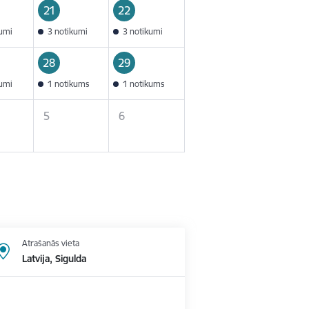
21
22
kumi
3 notikumi
3 notikumi
28
29
kumi
1 notikums
1 notikums
5
6
Atrašanās vieta
Latvija, Sigulda