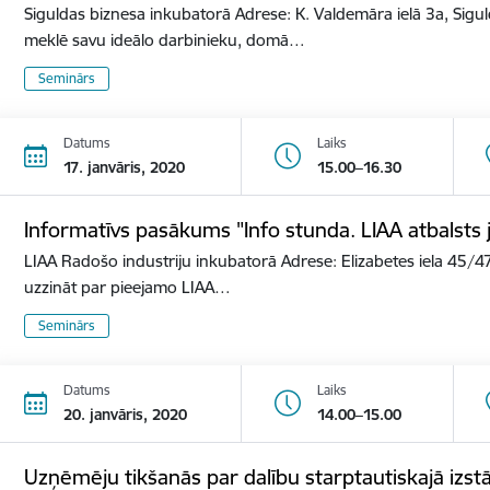
Siguldas biznesa inkubatorā Adrese: K. Valdemāra ielā 3a, Sigu
meklē savu ideālo darbinieku, domā…
Seminārs
Datums
Laiks
17. janvāris, 2020
15.00–16.30
Informatīvs pasākums "Info stunda. LIAA atbalst
LIAA Radošo industriju inkubatorā Adrese: Elizabetes iela 45/47
uzzināt par pieejamo LIAA…
Seminārs
Datums
Laiks
20. janvāris, 2020
14.00–15.00
Uzņēmēju tikšanās par dalību starptautiskajā izs