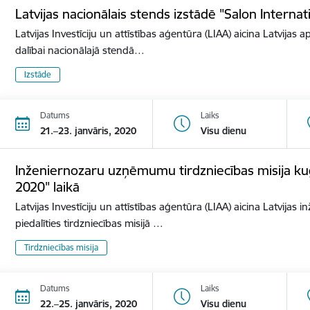
Latvijas nacionālais stends izstādē "Salon Internat
Latvijas Investīciju un attīstības aģentūra (LIAA) aicina Latvijas 
dalībai nacionālajā stendā…
Izstāde
Datums
Laiks
21.–23. janvāris, 2020
Visu dienu
Inženiernozaru uzņēmumu tirdzniecības misija ku
2020" laikā
Latvijas Investīciju un attīstības aģentūra (LIAA) aicina Latvij
piedalīties tirdzniecības misijā …
Tirdzniecības misija
Datums
Laiks
22.–25. janvāris, 2020
Visu dienu