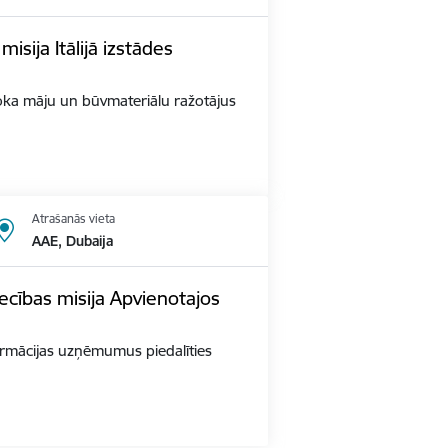
sija Itālijā izstādes
s Koka māju un būvmateriālu ražotājus
Atrašanās vieta
AAE, Dubaija
ecības misija Apvienotajos
 farmācijas uzņēmumus piedalīties