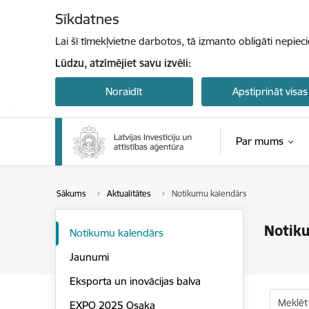
Pāriet uz lapas saturu
Sīkdatnes
Lai šī tīmekļvietne darbotos, tā izmanto obligāti nepiec
Lūdzu, atzīmējiet savu izvēli:
Noraidīt
Apstiprināt visas
Par mums
Sākums
Aktualitātes
Notikumu kalendārs
Notik
Notikumu kalendārs
Jaunumi
Eksporta un inovācijas balva
Meklēt
EXPO 2025 Osaka