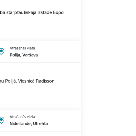
alība starptautiskajā izstādē Expo
Atrašanās vieta
Polija, Varšava
u Polijā. Viesnīcā Radisson
Atrašanās vieta
Nīderlande, Utrehta