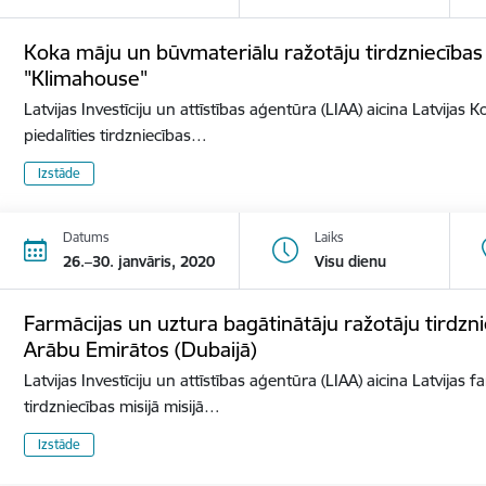
Koka māju un būvmateriālu ražotāju tirdzniecības mi
"Klimahouse"
Latvijas Investīciju un attīstības aģentūra (LIAA) aicina Latvija
piedalīties tirdzniecības…
Izstāde
Datums
Laiks
26.–30. janvāris, 2020
Visu dienu
Farmācijas un uztura bagātinātāju ražotāju tirdzni
Arābu Emirātos (Dubaijā)
Latvijas Investīciju un attīstības aģentūra (LIAA) aicina Latvijas
tirdzniecības misijā misijā…
Izstāde