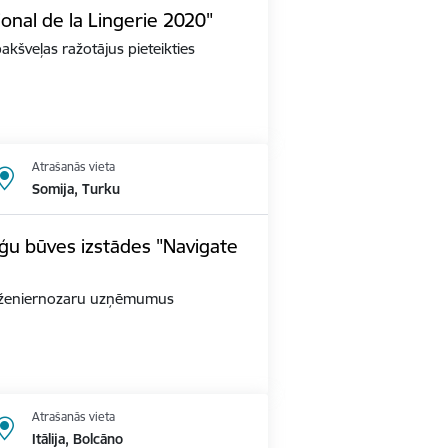
ional de la Lingerie 2020"
apakšveļas ražotājus pieteikties
Atrašanās vieta
Somija, Turku
ģu būves izstādes "Navigate
as inženiernozaru uzņēmumus
Atrašanās vieta
Itālija, Bolcāno