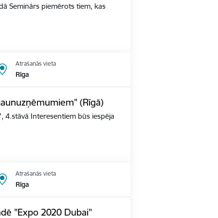
ldā Seminārs piemērots tiem, kas
Atrašanās vieta
Rīga
s jaunuzņēmumiem" (Rīgā)
, 4.stāvā Interesentiem būs iespēja
Atrašanās vieta
Rīga
tādē "Expo 2020 Dubai"