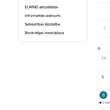
ELWIND aktualitātes
Informatīvie izdevumi
Sabiedrības līdzdalība
Birokrātijas mazināšana
P
24
2
9
1 no