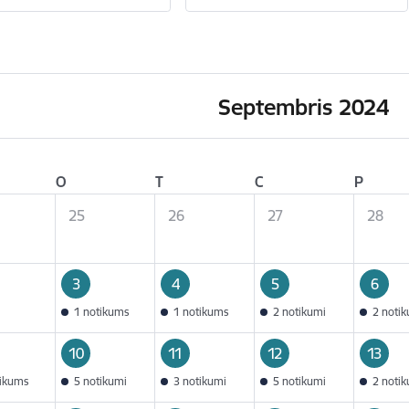
Septembris 2024
O
T
C
P
25
26
27
28
3
4
5
6
1 notikums
1 notikums
2 notikumi
2 noti
10
11
12
13
tikums
5 notikumi
3 notikumi
5 notikumi
2 noti