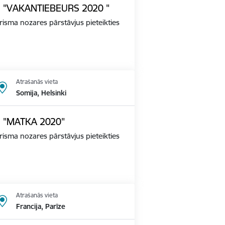
ādē "VAKANTIEBEURS 2020 "
tūrisma nozares pārstāvjus pieteikties
Atrašanās vieta
Somija, Helsinki
dē "MATKA 2020"
tūrisma nozares pārstāvjus pieteikties
Atrašanās vieta
Francija, Parīze