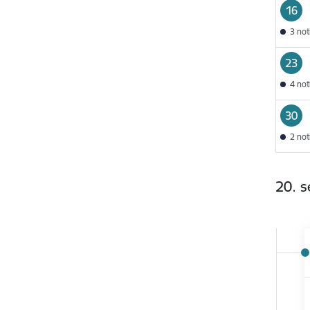
16
3 no
23
4 no
30
2 no
20. 