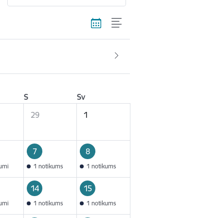
S
Sv
29
1
7
8
kumi
1 notikums
1 notikums
14
15
kumi
1 notikums
1 notikums