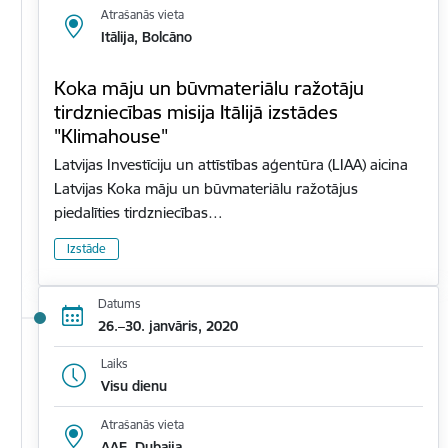
Atrašanās vieta
Itālija, Bolcāno
Koka māju un būvmateriālu ražotāju
tirdzniecības misija Itālijā izstādes
"Klimahouse"
Latvijas Investīciju un attīstības aģentūra (LIAA) aicina
Latvijas Koka māju un būvmateriālu ražotājus
piedalīties tirdzniecības…
Izstāde
Datums
26.–30. janvāris, 2020
Laiks
Visu dienu
Atrašanās vieta
AAE, Dubaija