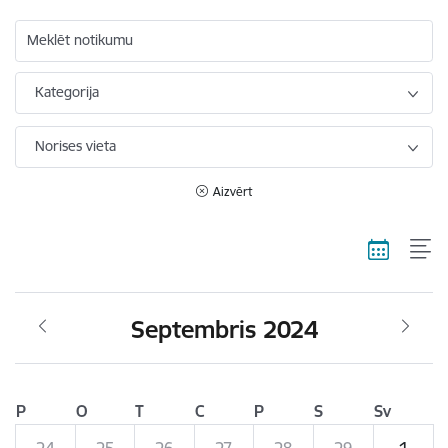
Meklēt notikumu
Kategorija
Norises vieta
Aizvērt
Septembris 2024
P
O
T
C
P
S
Sv
24
25
26
27
28
29
1