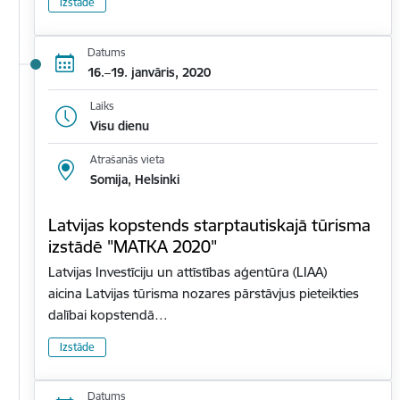
Izstāde
Datums
16.–19. janvāris, 2020
Laiks
Visu dienu
Atrašanās vieta
Somija, Helsinki
Latvijas kopstends starptautiskajā tūrisma
izstādē "MATKA 2020"
Latvijas Investīciju un attīstības aģentūra (LIAA)
aicina Latvijas tūrisma nozares pārstāvjus pieteikties
dalībai kopstendā…
Izstāde
Datums