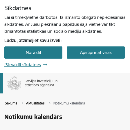
Pāriet uz lapas saturu
Sīkdatnes
Spied
lai meklētu
Enter
Lai šī tīmekļvietne darbotos, tā izmanto obligāti nepieciešamās
sīkdatnes. Ar Jūsu piekrišanu papildus šajā vietnē var tikt
izmantotas statistikas un sociālo mediju sīkdatnes.
Lūdzu, atzīmējiet savu izvēli:
Noraidīt
Apstiprināt visas
Pārvaldīt sīkdatnes
Sākums
Aktualitātes
Notikumu kalendārs
Notikumu kalendārs