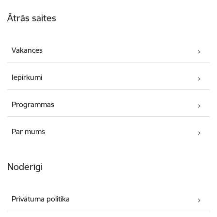
Kājene
Ātrās saites
Vakances
Iepirkumi
Programmas
Par mums
Noderīgi
Privātuma politika