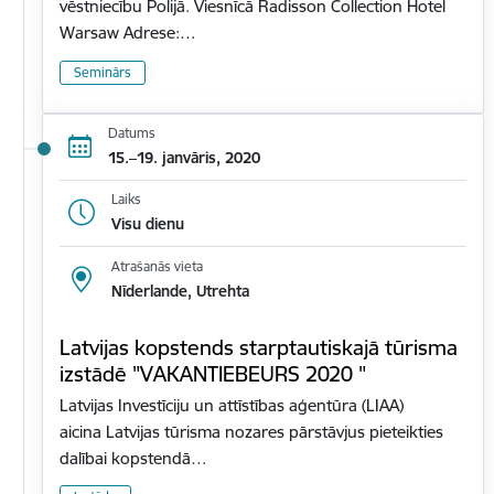
vēstniecību Polijā. Viesnīcā Radisson Collection Hotel
Warsaw Adrese:…
Seminārs
Datums
15.–19. janvāris, 2020
Laiks
Visu dienu
Atrašanās vieta
Nīderlande, Utrehta
Latvijas kopstends starptautiskajā tūrisma
izstādē "VAKANTIEBEURS 2020 "
Latvijas Investīciju un attīstības aģentūra (LIAA)
aicina Latvijas tūrisma nozares pārstāvjus pieteikties
dalībai kopstendā…