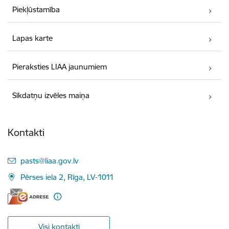
Piekļūstamība
Lapas karte
Pieraksties LIAA jaunumiem
Sīkdatņu izvēles maiņa
Kontakti
E-pasts:
pasts@liaa.gov.lv
Pērses iela 2, Rīga, LV-1011
Visi kontakti