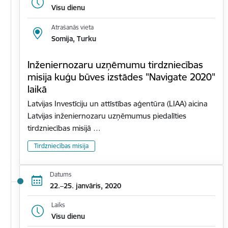
Visu dienu
Atrašanās vieta
Somija, Turku
Inženiernozaru uzņēmumu tirdzniecības
misija kuģu būves izstādes "Navigate 2020"
laikā
Latvijas Investīciju un attīstības aģentūra (LIAA) aicina
Latvijas inženiernozaru uzņēmumus piedalīties
tirdzniecības misijā …
Tirdzniecības misija
Datums
22.–25. janvāris, 2020
Laiks
Visu dienu