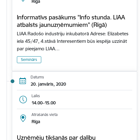
Rīga
Informatīvs pasākums "Info stunda. LIAA
atbalsts jaunuzņēmumiem" (Rīgā)
LIAA Radošo industriju inkubatorā Adrese: Elizabetes
iela 45/47, 4.stāvā Interesentiem būs iespēja uzzināt
par pieejamo LIAA…
Seminārs
Datums
20. janvāris, 2020
Laiks
14.00–15.00
Atrašanās vieta
Rīga
Uzņēmēju tikšanās par dalību