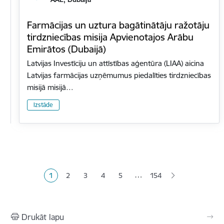
Farmācijas un uztura bagātinātāju ražotāju
tirdzniecības misija Apvienotajos Arābu
Emirātos (Dubaijā)
Latvijas Investīciju un attīstības aģentūra (LIAA) aicina
Latvijas farmācijas uzņēmumus piedalīties tirdzniecības
misijā misijā…
Izstāde
Lapošana
…
1
2
3
4
5
154
Pašreizējā lapa
Lapa
Lapa
Lapa
Lapa
Drukāt lapu