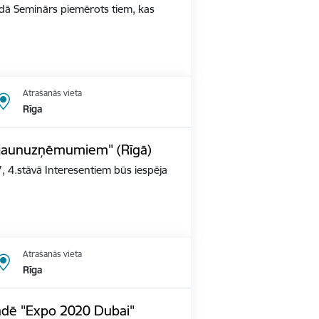
ldā Seminārs piemērots tiem, kas
Atrašanās vieta
Rīga
s jaunuzņēmumiem" (Rīgā)
, 4.stāvā Interesentiem būs iespēja
Atrašanās vieta
Rīga
tādē "Expo 2020 Dubai"