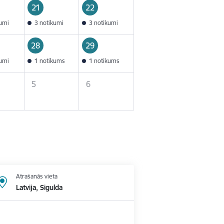
21
22
kumi
3 notikumi
3 notikumi
28
29
kumi
1 notikums
1 notikums
5
6
Atrašanās vieta
Latvija, Sigulda