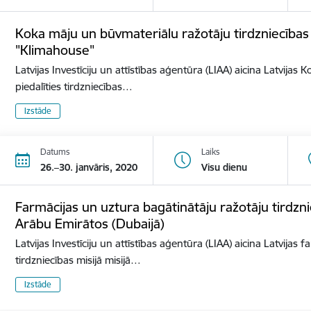
Koka māju un būvmateriālu ražotāju tirdzniecības mi
"Klimahouse"
Latvijas Investīciju un attīstības aģentūra (LIAA) aicina Latvija
piedalīties tirdzniecības…
Izstāde
Datums
Laiks
26.–30. janvāris, 2020
Visu dienu
Farmācijas un uztura bagātinātāju ražotāju tirdzni
Arābu Emirātos (Dubaijā)
Latvijas Investīciju un attīstības aģentūra (LIAA) aicina Latvijas
tirdzniecības misijā misijā…
Izstāde