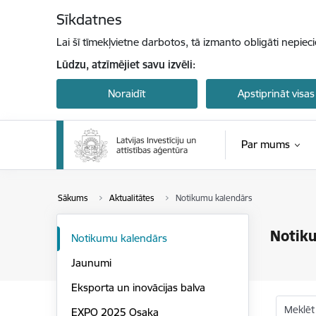
Pāriet uz lapas saturu
Sīkdatnes
Lai šī tīmekļvietne darbotos, tā izmanto obligāti nepiec
Lūdzu, atzīmējiet savu izvēli:
Noraidīt
Apstiprināt visas
Par mums
Sākums
Aktualitātes
Notikumu kalendārs
Notik
Notikumu kalendārs
Jaunumi
Eksporta un inovācijas balva
Meklēt
EXPO 2025 Osaka