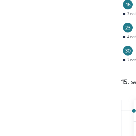
16
3 no
23
4 no
30
2 no
15. 