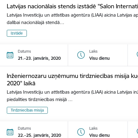
Latvijas nacionālais stends izstādē "Salon Internat
Latvijas Investīciju un attīstības aģentūra (LIAA) aicina Latvijas 
dalībai nacionālajā stendā…
Izstāde
Datums
Laiks
21.–23. janvāris, 2020
Visu dienu
Inženiernozaru uzņēmumu tirdzniecības misija ku
2020" laikā
Latvijas Investīciju un attīstības aģentūra (LIAA) aicina Latvij
piedalīties tirdzniecības misijā …
Tirdzniecības misija
Datums
Laiks
22.–25. janvāris, 2020
Visu dienu