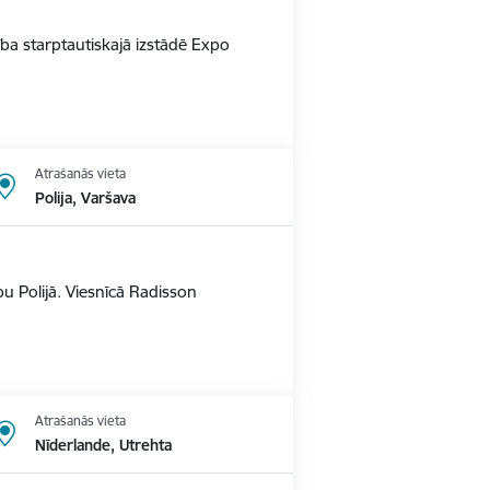
alība starptautiskajā izstādē Expo
Atrašanās vieta
Polija, Varšava
u Polijā. Viesnīcā Radisson
Atrašanās vieta
Nīderlande, Utrehta