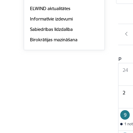
ELWIND aktualitātes
Informatīvie izdevumi
Sabiedrības līdzdalība
Birokrātijas mazināšana
P
24
2
9
1 no