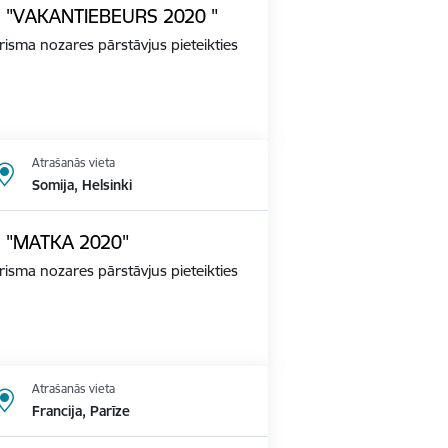
ādē "VAKANTIEBEURS 2020 "
tūrisma nozares pārstāvjus pieteikties
Atrašanās vieta
Somija, Helsinki
dē "MATKA 2020"
tūrisma nozares pārstāvjus pieteikties
Atrašanās vieta
Francija, Parīze