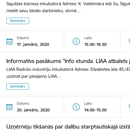
Siguldas biznesa inkubatorā Adrese: K. Valdemāra ielā 3a, Sigu
meklē savu ideālo darbinieku, domā…
Seminārs
Datums
Laiks
17. janvāris, 2020
15.00–16.30
Informatīvs pasākums "Info stunda. LIAA atbalst
LIAA Radošo industriju inkubatorā Adrese: Elizabetes iela 45/47
uzzināt par pieejamo LIAA…
Seminārs
Datums
Laiks
20. janvāris, 2020
14.00–15.00
Uzņēmēju tikšanās par dalību starptautiskajā izs