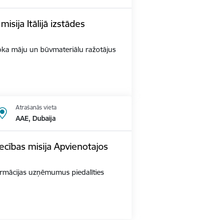
sija Itālijā izstādes
s Koka māju un būvmateriālu ražotājus
Atrašanās vieta
AAE, Dubaija
ecības misija Apvienotajos
 farmācijas uzņēmumus piedalīties