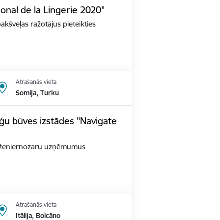
ional de la Lingerie 2020"
apakšveļas ražotājus pieteikties
Atrašanās vieta
Somija, Turku
ģu būves izstādes "Navigate
as inženiernozaru uzņēmumus
Atrašanās vieta
Itālija, Bolcāno