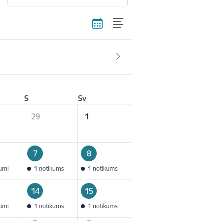
S
Sv
29
1
7
8
kumi
1 notikums
1 notikums
14
15
kumi
1 notikums
1 notikums