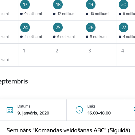
17
18
19
20
tikumi
9 notikumi
12 notikumi
10 notikumi
8 noti
24
25
26
27
tikumi
4 notikumi
6 notikumi
5 notikumi
4 noti
1
2
3
4
tikumi
septembris
Datums
Laiks
9. janvāris, 2020
16.00–18.00
Seminārs "Komandas veidošanas ABC" (Siguldā)