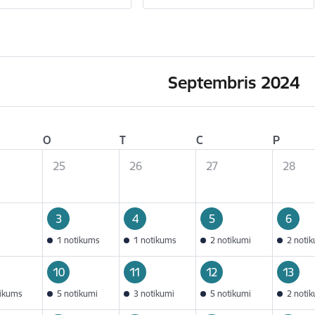
Septembris 2024
O
T
C
P
25
26
27
28
3
4
5
6
1 notikums
1 notikums
2 notikumi
2 noti
10
11
12
13
tikums
5 notikumi
3 notikumi
5 notikumi
2 noti