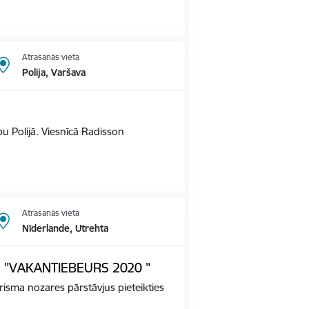
Atrašanās vieta
Polija, Varšava
u Polijā. Viesnīcā Radisson
Atrašanās vieta
Nīderlande, Utrehta
ādē "VAKANTIEBEURS 2020 "
tūrisma nozares pārstāvjus pieteikties