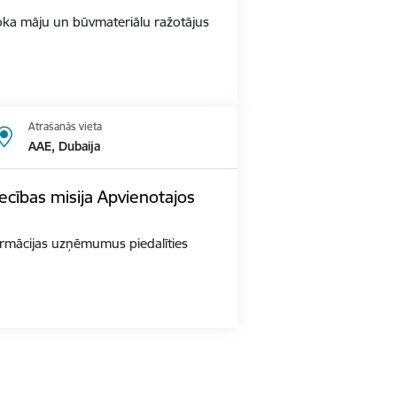
s Koka māju un būvmateriālu ražotājus
Atrašanās vieta
AAE, Dubaija
ecības misija Apvienotajos
 farmācijas uzņēmumus piedalīties