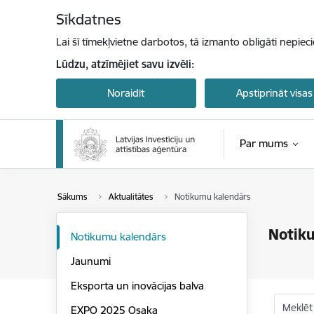
Pāriet uz lapas saturu
Sīkdatnes
Lai šī tīmekļvietne darbotos, tā izmanto obligāti nepiec
Lūdzu, atzīmējiet savu izvēli:
Noraidīt
Apstiprināt visas
Par mums
Sākums
Aktualitātes
Notikumu kalendārs
Notik
Notikumu kalendārs
Jaunumi
Eksporta un inovācijas balva
Meklēt
EXPO 2025 Osaka