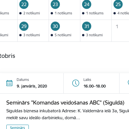
22
23
24
25
tikums
2 notikumi
1 notikums
1 notikums
4 noti
29
30
31
1
tikumi
3 notikumi
5 notikumi
3 notikumi
tobris
Datums
Laiks
9. janvāris, 2020
16.00–18.00
Seminārs "Komandas veidošanas ABC" (Siguldā)
Siguldas biznesa inkubatorā Adrese: K. Valdemāra ielā 3a, Sigu
meklē savu ideālo darbinieku, domā…
Seminārs