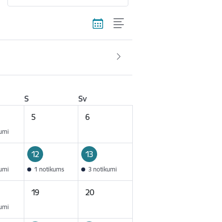
S
Sv
5
6
kumi
12
13
kumi
1 notikums
3 notikumi
19
20
kumi