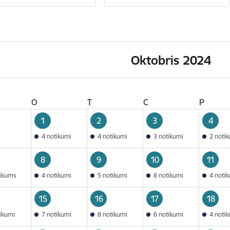
Oktobris 2024
O
T
C
P
1
2
3
4
4 notikumi
4 notikumi
3 notikumi
2 noti
8
9
10
11
tikums
4 notikumi
5 notikumi
8 notikumi
4 noti
15
16
17
18
tikumi
7 notikumi
8 notikumi
6 notikumi
4 noti