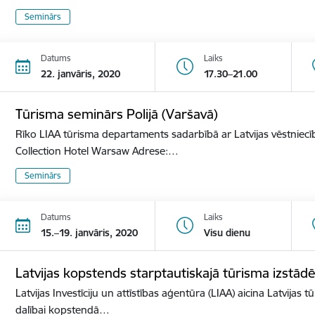
Seminārs
Datums
Laiks
22. janvāris, 2020
17.30–21.00
Tūrisma seminārs Polijā (Varšavā)
Rīko LIAA tūrisma departaments sadarbībā ar Latvijas vēstniecīb
Collection Hotel Warsaw Adrese:…
Seminārs
Datums
Laiks
15.–19. janvāris, 2020
Visu dienu
Latvijas kopstends starptautiskajā tūrisma izst
Latvijas Investīciju un attīstības aģentūra (LIAA) aicina Latvijas 
dalībai kopstendā…