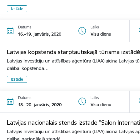
Izstāde
Datums
Laiks
16.–19. janvāris, 2020
Visu dienu
Latvijas kopstends starptautiskajā tūrisma izstā
Latvijas Investīciju un attīstības aģentūra (LIAA) aicina Latvijas 
dalībai kopstendā…
Izstāde
Datums
Laiks
18.–20. janvāris, 2020
Visu dienu
Latvijas nacionālais stends izstādē "Salon Internat
Latvijas Investīciju un attīstības aģentūra (LIAA) aicina Latvijas 
dalībai nacionālajā stendā…