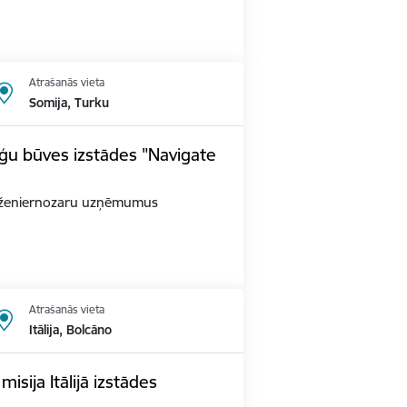
Atrašanās vieta
Somija, Turku
ģu būves izstādes "Navigate
as inženiernozaru uzņēmumus
Atrašanās vieta
Itālija, Bolcāno
sija Itālijā izstādes