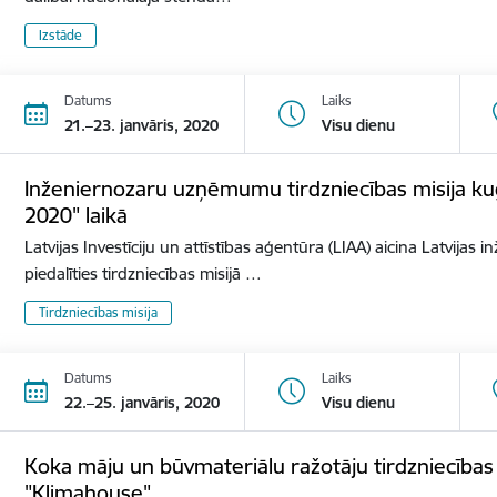
Izstāde
Datums
Laiks
21.–23. janvāris, 2020
Visu dienu
Inženiernozaru uzņēmumu tirdzniecības misija ku
2020" laikā
Latvijas Investīciju un attīstības aģentūra (LIAA) aicina Latvij
piedalīties tirdzniecības misijā …
Tirdzniecības misija
Datums
Laiks
22.–25. janvāris, 2020
Visu dienu
Koka māju un būvmateriālu ražotāju tirdzniecības mi
"Klimahouse"