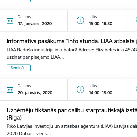
Datums
Laiks
17. janvāris, 2020
15.00–16.30
Informatīvs pasākums "Info stunda. LIAA atbalst
LIAA Radošo industriju inkubatorā Adrese: Elizabetes iela 45/47
uzzināt par pieejamo LIAA…
Seminārs
Datums
Laiks
20. janvāris, 2020
14.00–15.00
Uzņēmēju tikšanās par dalību starptautiskajā izs
(Rīgā)
Rīko Latvijas Investīciju un attīstības aģentūra (LIAA) Latvijas d
2020 Dubai ir viens…