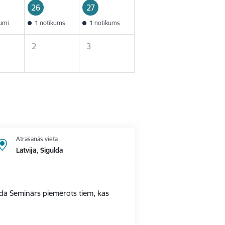
26
27
kumi
1 notikums
1 notikums
2
3
Atrašanās vieta
Latvija, Sigulda
ldā Seminārs piemērots tiem, kas