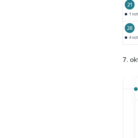
21
1 no
28
4 no
7. ok