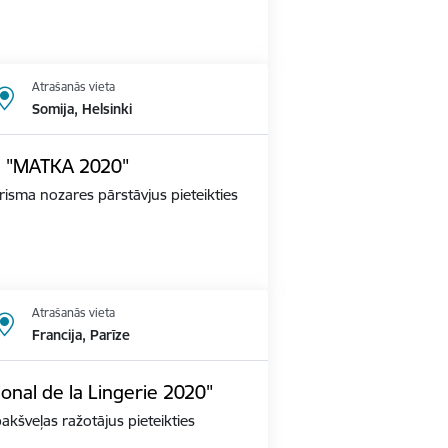
Atrašanās vieta
Somija, Helsinki
dē "MATKA 2020"
tūrisma nozares pārstāvjus pieteikties
Atrašanās vieta
Francija, Parīze
ional de la Lingerie 2020"
apakšveļas ražotājus pieteikties