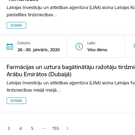
Latvijas Investīciju un attīstības aģentūra (LIAA) aicina Latvija
piedalīties tirdzniecības…
Izstāde
Datums
Laiks
26.–30. janvāris, 2020
Visu dienu
Farmācijas un uztura bagātinātāju ražotāju tirdzni
Arābu Emirātos (Dubaijā)
Latvijas Investīciju un attīstības aģentūra (LIAA) aicina Latvijas
tirdzniecības misijā misijā…
Izstāde
ana
…
3
4
5
155
jā lapa
pa
Lapa
Lapa
Lapa