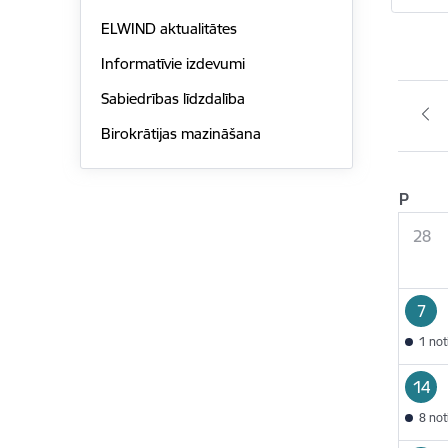
ELWIND aktualitātes
Informatīvie izdevumi
Sabiedrības līdzdalība
Birokrātijas mazināšana
P
28
7
1 no
14
8 no