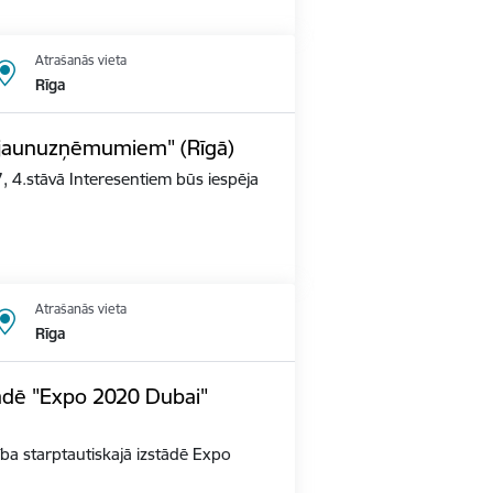
Atrašanās vieta
Rīga
s jaunuzņēmumiem" (Rīgā)
, 4.stāvā Interesentiem būs iespēja
Atrašanās vieta
Rīga
tādē "Expo 2020 Dubai"
alība starptautiskajā izstādē Expo