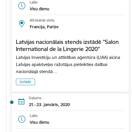
Laiks
Visu dienu
Atrašanās vieta
Francija, Parīze
Latvijas nacionālais stends izstādē "Salon
International de la Lingerie 2020"
Latvijas Investīciju un attīstības aģentūra (LIAA) aicina
Latvijas apakšveļas ražotājus pieteikties dalībai
nacionālajā stendā…
Izstāde
Datums
21.–23. janvāris, 2020
Laiks
Visu dienu