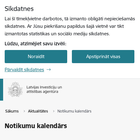
Pāriet uz lapas saturu
Sīkdatnes
Spied
lai meklētu
Enter
Lai šī tīmekļvietne darbotos, tā izmanto obligāti nepieciešamās
sīkdatnes. Ar Jūsu piekrišanu papildus šajā vietnē var tikt
izmantotas statistikas un sociālo mediju sīkdatnes.
Lūdzu, atzīmējiet savu izvēli:
Noraidīt
Apstiprināt visas
Pārvaldīt sīkdatnes
Sākums
Aktualitātes
Notikumu kalendārs
Notikumu kalendārs