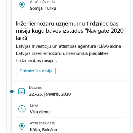
Atrašanās vieta
Somija, Turku
Inženiernozaru uzņēmumu tirdzniecības
misija kuģu būves izstādes "Navigate 2020"
laikā
Latvijas Investīciju un attīstības aģentūra (LIAA) aicina
Latvijas inženiernozaru uzņēmumus piedalīties
tirdzniecības misijā …
Tirdzniecības misija
Datums
22.–25. janvāris, 2020
Laiks
Visu dienu
Atrašanās vieta
Itālija, Bolcāno