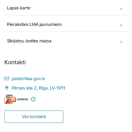
Lapas karte
Pieraksties LIAA jaunumiem
Sīkdatņu izvēles maiņa
Kontakti
E-pasts:
pasts@liaa.gov.lv
Pērses iela 2, Rīga, LV-1011
Visi kontakti