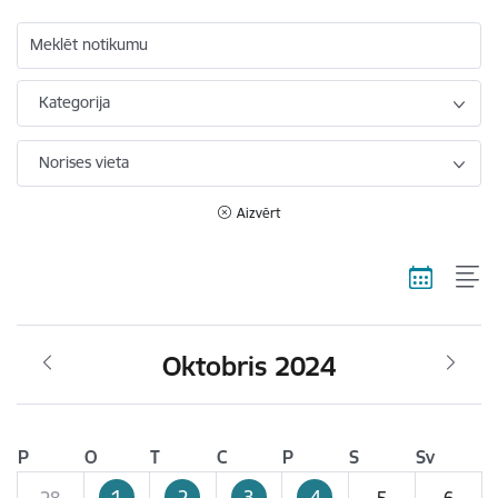
Meklēt notikumu
Kategorija
Norises vieta
Aizvērt
Oktobris 2024
P
O
T
C
P
S
Sv
1
2
3
4
28
5
6