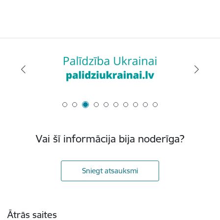
Vai šī informācija bija noderīga?
Sniegt atsauksmi
Kājene
Ātrās saites