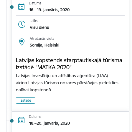
Datums
16.–19. janvāris, 2020
Laiks
Visu dienu
Atrašanās vieta
Somija, Helsinki
Latvijas kopstends starptautiskajā tūrisma
izstādē "MATKA 2020"
Latvijas Investīciju un attīstības aģentūra (LIAA)
aicina Latvijas tūrisma nozares pārstāvjus pieteikties
dalībai kopstendā…
Izstāde
Datums
18.–20. janvāris, 2020