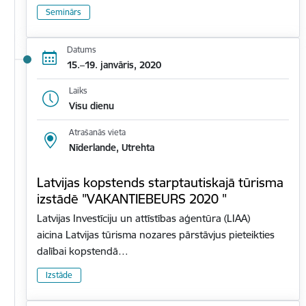
Seminārs
Datums
15.–19. janvāris, 2020
Laiks
Visu dienu
Atrašanās vieta
Nīderlande, Utrehta
Latvijas kopstends starptautiskajā tūrisma
izstādē "VAKANTIEBEURS 2020 "
Latvijas Investīciju un attīstības aģentūra (LIAA)
aicina Latvijas tūrisma nozares pārstāvjus pieteikties
dalībai kopstendā…
Izstāde