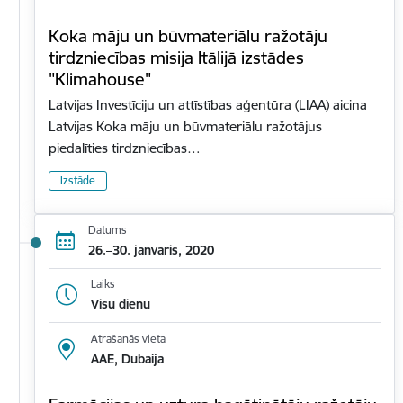
Koka māju un būvmateriālu ražotāju
tirdzniecības misija Itālijā izstādes
"Klimahouse"
Latvijas Investīciju un attīstības aģentūra (LIAA) aicina
Latvijas Koka māju un būvmateriālu ražotājus
piedalīties tirdzniecības…
Izstāde
Datums
26.–30. janvāris, 2020
Laiks
Visu dienu
Atrašanās vieta
AAE, Dubaija