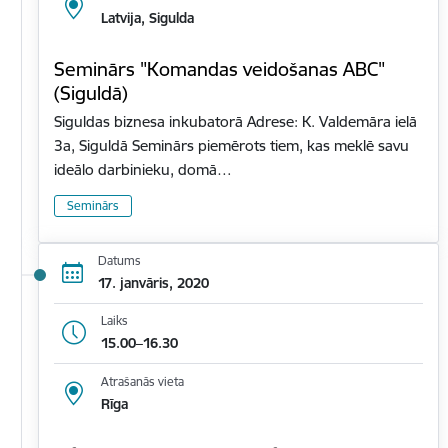
Latvija, Sigulda
Seminārs "Komandas veidošanas ABC"
(Siguldā)
Siguldas biznesa inkubatorā Adrese: K. Valdemāra ielā
3a, Siguldā Seminārs piemērots tiem, kas meklē savu
ideālo darbinieku, domā…
Seminārs
Datums
17. janvāris, 2020
Laiks
15.00–16.30
Atrašanās vieta
Rīga