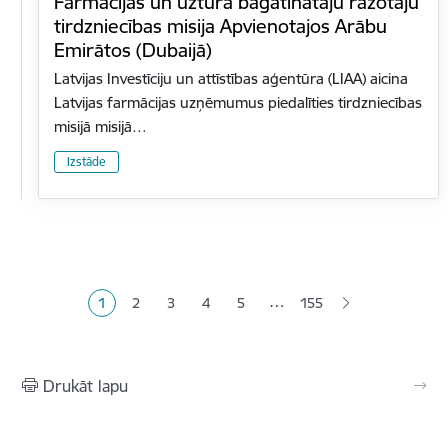
Farmācijas un uztura bagātinātāju ražotāju
tirdzniecības misija Apvienotajos Arābu
Emirātos (Dubaijā)
Latvijas Investīciju un attīstības aģentūra (LIAA) aicina
Latvijas farmācijas uzņēmumus piedalīties tirdzniecības
misijā misijā…
Izstāde
Lapošana
…
1
2
3
4
5
155
Pašreizējā lapa
Lapa
Lapa
Lapa
Lapa
Drukāt lapu