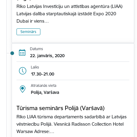
Rīko Latvijas Investīciju un attīstības aģentūra (LIAA)
Latvijas dalība starptautiskajā izstādē Expo 2020
Dubai ir viens…
Seminārs
Datums
22. janvāris, 2020
Laiks
17.30–21.00
Atrašanās vieta
Polija, Varšava
Tūrisma seminārs Polijā (Varšavā)
Rīko LIAA tūrisma departaments sadarbībā ar Latvijas
vēstniecību Polijā. Viesnīcā Radisson Collection Hotel
Warsaw Adrese:…