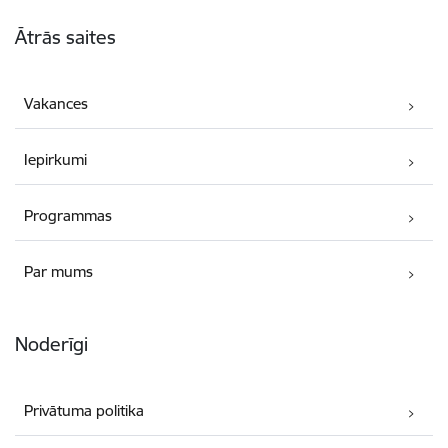
Kājene
Ātrās saites
Vakances
Iepirkumi
Programmas
Par mums
Noderīgi
Privātuma politika