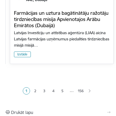
Farmācijas un uztura bagātinātāju ražotāju
tirdzniecības misija Apvienotajos Arābu
Emirātos (Dubaijā)
Latvijas Investīciju un attīstības aģentūra (LIAA) aicina
Latvijas farmācijas uzņēmumus piedalīties tirdzniecības
misijā misijā…
Izstāde
Lapošana
…
1
2
3
4
5
156
Pašreizējā lapa
Lapa
Lapa
Lapa
Lapa
Drukāt lapu