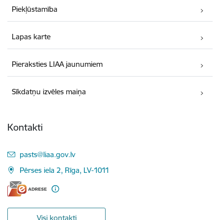
Piekļūstamība
Lapas karte
Pieraksties LIAA jaunumiem
Sīkdatņu izvēles maiņa
Kontakti
E-pasts:
pasts@liaa.gov.lv
Pērses iela 2, Rīga, LV-1011
Visi kontakti