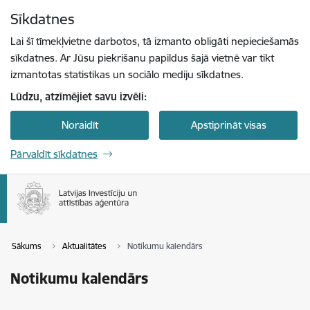
Pāriet uz lapas saturu
Sīkdatnes
Spied
lai meklētu
Enter
Lai šī tīmekļvietne darbotos, tā izmanto obligāti nepieciešamās
sīkdatnes. Ar Jūsu piekrišanu papildus šajā vietnē var tikt
izmantotas statistikas un sociālo mediju sīkdatnes.
Lūdzu, atzīmējiet savu izvēli:
Noraidīt
Apstiprināt visas
Pārvaldīt sīkdatnes
Sākums
Aktualitātes
Notikumu kalendārs
Notikumu kalendārs