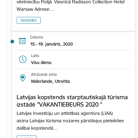
vēstniecību Polijā. Viesnīcā Radisson Collection Hotel
Warsaw Adrese:…
Seminārs
Datums
15.–19. janvāris, 2020
Laiks
Visu dienu
Atrašanās vieta
Nīderlande, Utrehta
Latvijas kopstends starptautiskajā tūrisma
izstādē "VAKANTIEBEURS 2020 "
Latvijas Investīciju un attīstības aģentūra (LIAA)
aicina Latvijas tūrisma nozares pārstāvjus pieteikties
dalībai kopstendā…