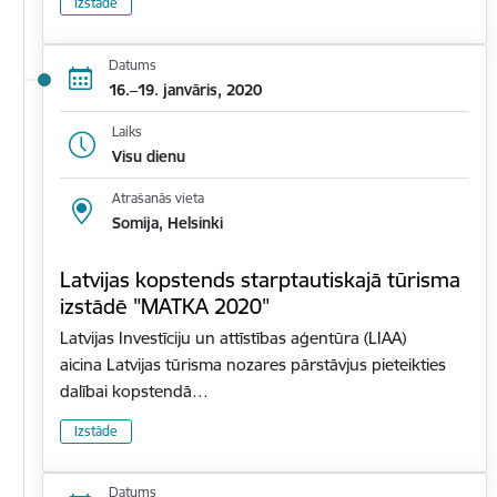
Izstāde
Datums
16.–19. janvāris, 2020
Laiks
Visu dienu
Atrašanās vieta
Somija, Helsinki
Latvijas kopstends starptautiskajā tūrisma
izstādē "MATKA 2020"
Latvijas Investīciju un attīstības aģentūra (LIAA)
aicina Latvijas tūrisma nozares pārstāvjus pieteikties
dalībai kopstendā…
Izstāde
Datums