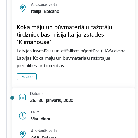
Atrašanās vieta
Itālija, Bolcāno
Koka māju un būvmateriālu ražotāju
tirdzniecības misija Itālijā izstādes
"Klimahouse"
Latvijas Investīciju un attīstības aģentūra (LIAA) aicina
Latvijas Koka māju un būvmateriālu ražotājus
piedalīties tirdzniecības…
Izstāde
Datums
26.–30. janvāris, 2020
Laiks
Visu dienu
Atrašanās vieta
AAE, Dubaija