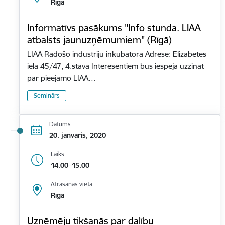
Rīga
Informatīvs pasākums "Info stunda. LIAA
atbalsts jaunuzņēmumiem" (Rīgā)
LIAA Radošo industriju inkubatorā Adrese: Elizabetes
iela 45/47, 4.stāvā Interesentiem būs iespēja uzzināt
par pieejamo LIAA…
Seminārs
Datums
20. janvāris, 2020
Laiks
14.00–15.00
Atrašanās vieta
Rīga
Uzņēmēju tikšanās par dalību