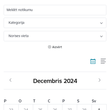
Meklēt notikumu
Kategorija
Norises vieta
Aizvērt
Decembris 2024
P
O
T
C
P
S
Sv
23
24
25
26
27
28
1