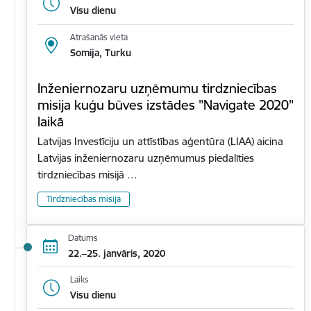
Visu dienu
Atrašanās vieta
Somija, Turku
Inženiernozaru uzņēmumu tirdzniecības
misija kuģu būves izstādes "Navigate 2020"
laikā
Latvijas Investīciju un attīstības aģentūra (LIAA) aicina
Latvijas inženiernozaru uzņēmumus piedalīties
tirdzniecības misijā …
Tirdzniecības misija
Datums
22.–25. janvāris, 2020
Laiks
Visu dienu