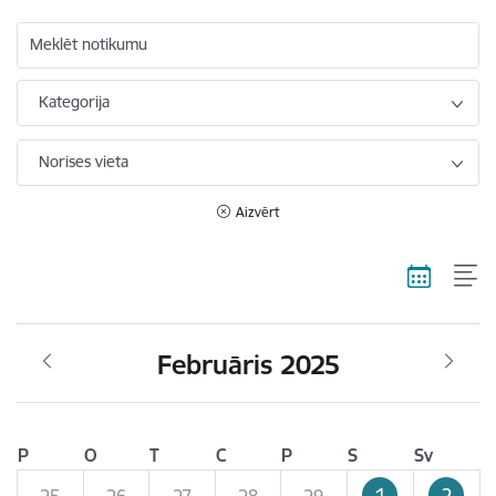
Meklēt notikumu
Kategorija
Norises vieta
Aizvērt
Februāris 2025
P
O
T
C
P
S
Sv
1
2
25
26
27
28
29