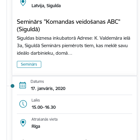
Latvija, Sigulda
Seminārs "Komandas veidošanas ABC"
(Siguldā)
Siguldas biznesa inkubatorā Adrese: K. Valdemāra ielā
3a, Siguldā Seminārs piemērots tiem, kas meklē savu
ideālo darbinieku, domā…
Seminārs
Datums
17. janvāris, 2020
Laiks
15.00–16.30
Atrašanās vieta
Rīga