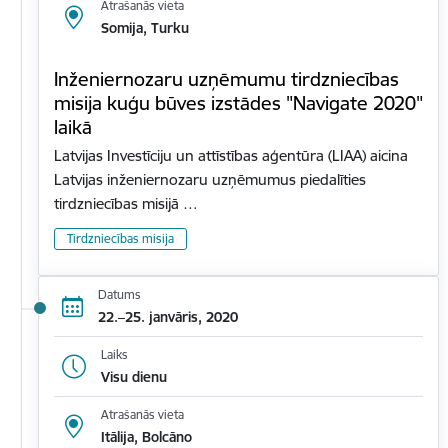
Atrašanās vieta
Somija, Turku
Inženiernozaru uzņēmumu tirdzniecības
misija kuģu būves izstādes "Navigate 2020"
laikā
Latvijas Investīciju un attīstības aģentūra (LIAA) aicina
Latvijas inženiernozaru uzņēmumus piedalīties
tirdzniecības misijā …
Tirdzniecības misija
Datums
22.–25. janvāris, 2020
Laiks
Visu dienu
Atrašanās vieta
Itālija, Bolcāno