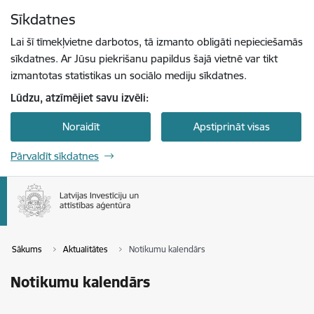
Pāriet uz lapas saturu
Sīkdatnes
Spied
lai meklētu
Enter
Lai šī tīmekļvietne darbotos, tā izmanto obligāti nepieciešamās
sīkdatnes. Ar Jūsu piekrišanu papildus šajā vietnē var tikt
izmantotas statistikas un sociālo mediju sīkdatnes.
Lūdzu, atzīmējiet savu izvēli:
Noraidīt
Apstiprināt visas
Pārvaldīt sīkdatnes
Sākums
Aktualitātes
Notikumu kalendārs
Notikumu kalendārs