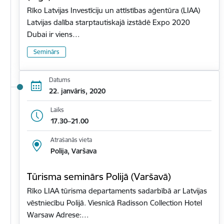
Rīko Latvijas Investīciju un attīstības aģentūra (LIAA)
Latvijas dalība starptautiskajā izstādē Expo 2020
Dubai ir viens…
Seminārs
Datums
22. janvāris, 2020
Laiks
17.30–21.00
Atrašanās vieta
Polija, Varšava
Tūrisma seminārs Polijā (Varšavā)
Rīko LIAA tūrisma departaments sadarbībā ar Latvijas
vēstniecību Polijā. Viesnīcā Radisson Collection Hotel
Warsaw Adrese:…