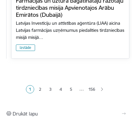
Farmācijas un uztura bagātinātāju ražotāju
tirdzniecības misija Apvienotajos Arābu
Emirātos (Dubaijā)
Latvijas Investīciju un attīstības aģentūra (LIAA) aicina
Latvijas farmācijas uzņēmumus piedalīties tirdzniecības
misijā misijā…
Izstāde
Lapošana
…
1
2
3
4
5
156
Pašreizējā lapa
Lapa
Lapa
Lapa
Lapa
Drukāt lapu