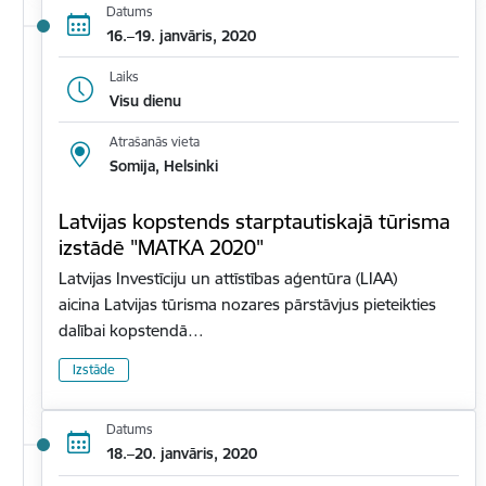
Datums
16.–19. janvāris, 2020
Laiks
Visu dienu
Atrašanās vieta
Somija, Helsinki
Latvijas kopstends starptautiskajā tūrisma
izstādē "MATKA 2020"
Latvijas Investīciju un attīstības aģentūra (LIAA)
aicina Latvijas tūrisma nozares pārstāvjus pieteikties
dalībai kopstendā…
Izstāde
Datums
18.–20. janvāris, 2020