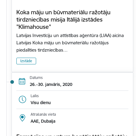
Koka māju un būvmateriālu ražotāju
tirdzniecības misija Itālijā izstādes
"Klimahouse"
Latvijas Investīciju un attīstības aģentūra (LIAA) aicina
Latvijas Koka māju un būvmateriālu ražotājus
piedalīties tirdzniecības…
Izstāde
Datums
26.–30. janvāris, 2020
Laiks
Visu dienu
Atrašanās vieta
AAE, Dubaija