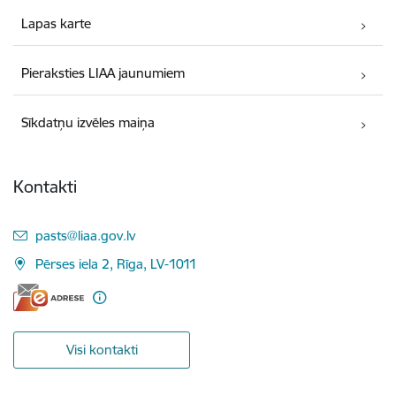
Lapas karte
Pieraksties LIAA jaunumiem
Sīkdatņu izvēles maiņa
Kontakti
E-pasts:
pasts@liaa.gov.lv
Pērses iela 2, Rīga, LV-1011
Visi kontakti