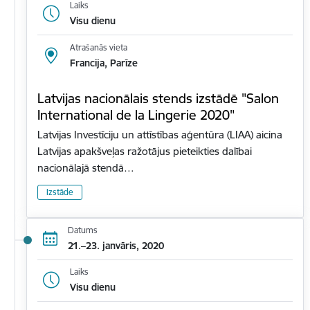
Laiks
Visu dienu
Atrašanās vieta
Francija, Parīze
Latvijas nacionālais stends izstādē "Salon
International de la Lingerie 2020"
Latvijas Investīciju un attīstības aģentūra (LIAA) aicina
Latvijas apakšveļas ražotājus pieteikties dalībai
nacionālajā stendā…
Izstāde
Datums
21.–23. janvāris, 2020
Laiks
Visu dienu