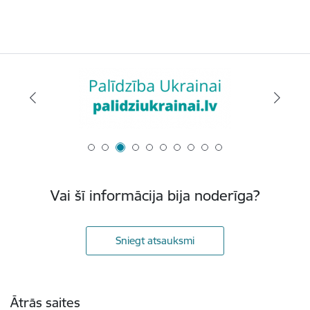
Vai šī informācija bija noderīga?
Sniegt atsauksmi
Kājene
Ātrās saites