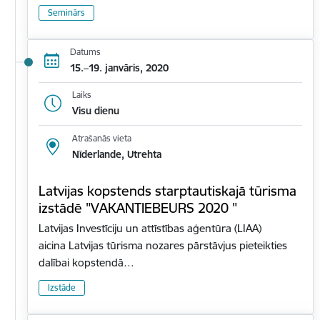
Seminārs
Datums
15.–19. janvāris, 2020
Laiks
Visu dienu
Atrašanās vieta
Nīderlande, Utrehta
Latvijas kopstends starptautiskajā tūrisma
izstādē "VAKANTIEBEURS 2020 "
Latvijas Investīciju un attīstības aģentūra (LIAA)
aicina Latvijas tūrisma nozares pārstāvjus pieteikties
dalībai kopstendā…
Izstāde