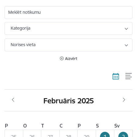
Meklēt notikumu
Kategorija
Norises vieta
Aizvērt
Februāris 2025
P
O
T
C
P
S
Sv
1
2
25
26
27
28
29