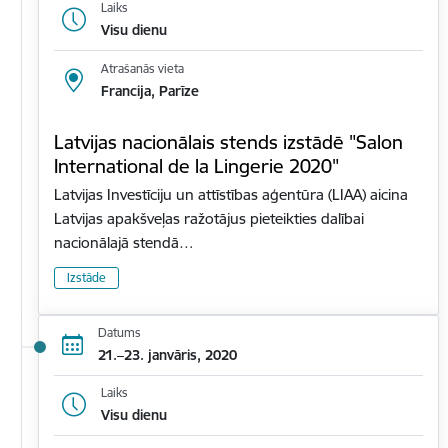
Laiks
Visu dienu
Atrašanās vieta
Francija, Parīze
Latvijas nacionālais stends izstādē "Salon
International de la Lingerie 2020"
Latvijas Investīciju un attīstības aģentūra (LIAA) aicina
Latvijas apakšveļas ražotājus pieteikties dalībai
nacionālajā stendā…
Izstāde
Datums
21.–23. janvāris, 2020
Laiks
Visu dienu