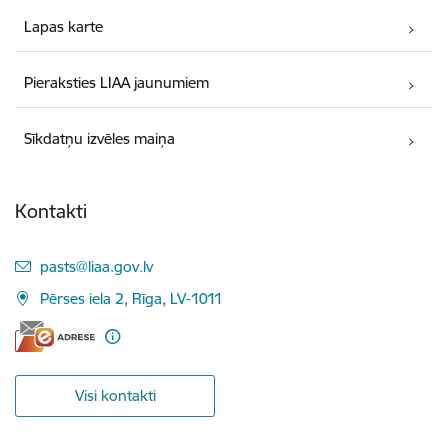
Lapas karte
Pieraksties LIAA jaunumiem
Sīkdatņu izvēles maiņa
Kontakti
E-pasts:
pasts@liaa.gov.lv
Pērses iela 2, Rīga, LV-1011
Visi kontakti