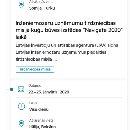
Atrašanās vieta
Somija, Turku
Inženiernozaru uzņēmumu tirdzniecības
misija kuģu būves izstādes "Navigate 2020"
laikā
Latvijas Investīciju un attīstības aģentūra (LIAA) aicina
Latvijas inženiernozaru uzņēmumus piedalīties
tirdzniecības misijā …
Tirdzniecības misija
Datums
22.–25. janvāris, 2020
Laiks
Visu dienu
Atrašanās vieta
Itālija, Bolcāno