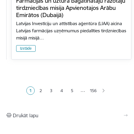
Farmācijas un uztura bagātinātāju ražotāju
tirdzniecības misija Apvienotajos Arābu
Emirātos (Dubaijā)
Latvijas Investīciju un attīstības aģentūra (LIAA) aicina
Latvijas farmācijas uzņēmumus piedalīties tirdzniecības
misijā misijā…
Izstāde
Lapošana
…
1
2
3
4
5
156
Pašreizējā lapa
Lapa
Lapa
Lapa
Lapa
Drukāt lapu