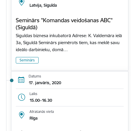
Latvija, Sigulda
Seminārs "Komandas veidošanas ABC"
(Siguldā)
Siguldas biznesa inkubatorā Adrese: K. Valdemāra ielā
3a, Siguldā Seminārs piemērots tiem, kas meklē savu
ideālo darbinieku, domā…
Seminārs
Datums
17. janvāris, 2020
Laiks
15.00–16.30
Atrašanās vieta
Rīga