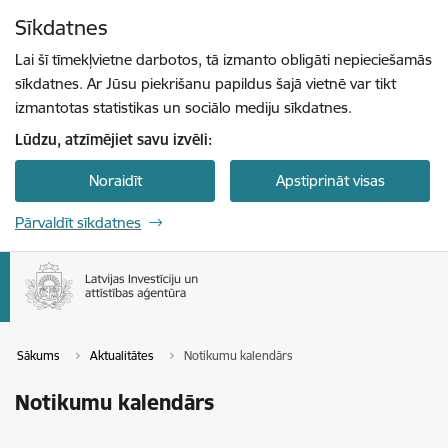
Pāriet uz lapas saturu
Sīkdatnes
Spied
lai meklētu
Enter
Lai šī tīmekļvietne darbotos, tā izmanto obligāti nepieciešamās
sīkdatnes. Ar Jūsu piekrišanu papildus šajā vietnē var tikt
izmantotas statistikas un sociālo mediju sīkdatnes.
Lūdzu, atzīmējiet savu izvēli:
Noraidīt
Apstiprināt visas
Pārvaldīt sīkdatnes
Sākums
Aktualitātes
Notikumu kalendārs
Notikumu kalendārs