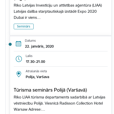
Rīko Latvijas Investīciju un attīstības aģentūra (LIAA)
Latvijas dalība starptautiskajā izstādē Expo 2020
Dubai ir viens…
Seminārs
Datums
22. janvāris, 2020
Laiks
17.30–21.00
Atrašanās vieta
Polija, Varšava
Tūrisma seminārs Polijā (Varšavā)
Rīko LIAA tūrisma departaments sadarbībā ar Latvijas
vēstniecību Polijā. Viesnīcā Radisson Collection Hotel
Warsaw Adrese:…