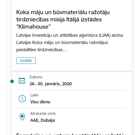
Koka māju un būvmateriālu ražotāju
tirdzniecības misija Itālijā izstādes
"Klimahouse"
Latvijas Investīciju un attīstības aģentūra (LIAA) aicina
Latvijas Koka māju un būvmateriālu ražotājus
piedalīties tirdzniecības…
Izstāde
Datums
26.–30. janvāris, 2020
Laiks
Visu dienu
Atrašanās vieta
AAE, Dubaija