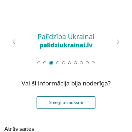
Vai šī informācija bija noderīga?
Sniegt atsauksmi
Kājene
Ātrās saites