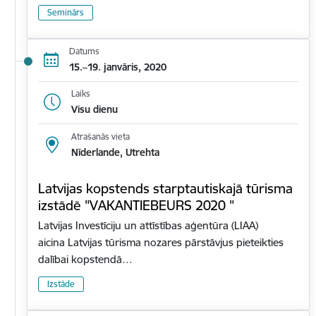
Seminārs
Datums
15.–19. janvāris, 2020
Laiks
Visu dienu
Atrašanās vieta
Nīderlande, Utrehta
Latvijas kopstends starptautiskajā tūrisma
izstādē "VAKANTIEBEURS 2020 "
Latvijas Investīciju un attīstības aģentūra (LIAA)
aicina Latvijas tūrisma nozares pārstāvjus pieteikties
dalībai kopstendā…
Izstāde