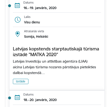
Datums
16.–19. janvāris, 2020
Laiks
Visu dienu
Atrašanās vieta
Somija, Helsinki
Latvijas kopstends starptautiskajā tūrisma
izstādē "MATKA 2020"
Latvijas Investīciju un attīstības aģentūra (LIAA)
aicina Latvijas tūrisma nozares pārstāvjus pieteikties
dalībai kopstendā…
Izstāde
Datums
18.–20. janvāris, 2020