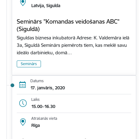
Latvija, Sigulda
Seminārs "Komandas veidošanas ABC"
(Siguldā)
Siguldas biznesa inkubatorā Adrese: K. Valdemāra ielā
3a, Siguldā Seminārs piemērots tiem, kas meklē savu
ideālo darbinieku, domā…
Seminārs
Datums
17. janvāris, 2020
Laiks
15.00–16.30
Atrašanās vieta
Rīga