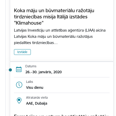
Koka māju un būvmateriālu ražotāju
tirdzniecības misija Itālijā izstādes
"Klimahouse"
Latvijas Investīciju un attīstības aģentūra (LIAA) aicina
Latvijas Koka māju un būvmateriālu ražotājus
piedalīties tirdzniecības…
Izstāde
Datums
26.–30. janvāris, 2020
Laiks
Visu dienu
Atrašanās vieta
AAE, Dubaija