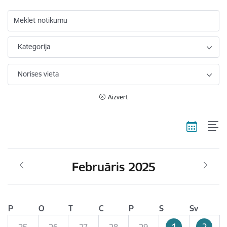
Meklēt notikumu
Kategorija
Norises vieta
Aizvērt
Februāris 2025
P
O
T
C
P
S
Sv
1
2
25
26
27
28
29