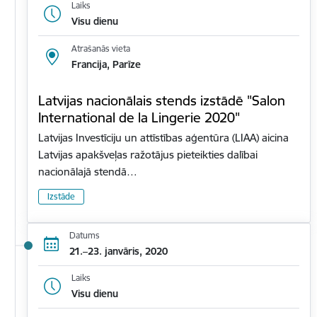
Laiks
Visu dienu
Atrašanās vieta
Francija, Parīze
Latvijas nacionālais stends izstādē "Salon
International de la Lingerie 2020"
Latvijas Investīciju un attīstības aģentūra (LIAA) aicina
Latvijas apakšveļas ražotājus pieteikties dalībai
nacionālajā stendā…
Izstāde
Datums
21.–23. janvāris, 2020
Laiks
Visu dienu