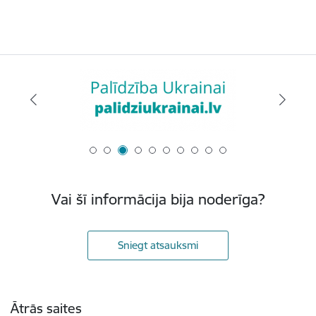
Vai šī informācija bija noderīga?
Sniegt atsauksmi
Kājene
Ātrās saites