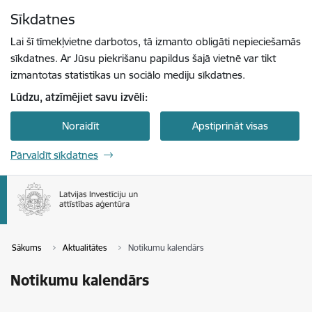
Pāriet uz lapas saturu
Sīkdatnes
Spied
lai meklētu
Enter
Lai šī tīmekļvietne darbotos, tā izmanto obligāti nepieciešamās
sīkdatnes. Ar Jūsu piekrišanu papildus šajā vietnē var tikt
izmantotas statistikas un sociālo mediju sīkdatnes.
Lūdzu, atzīmējiet savu izvēli:
Noraidīt
Apstiprināt visas
Pārvaldīt sīkdatnes
Sākums
Aktualitātes
Notikumu kalendārs
Notikumu kalendārs