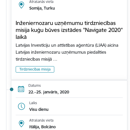
Atrašanās vieta
Somija, Turku
Inženiernozaru uzņēmumu tirdzniecības
misija kuģu būves izstādes "Navigate 2020"
laikā
Latvijas Investīciju un attīstības aģentūra (LIAA) aicina
Latvijas inženiernozaru uzņēmumus piedalīties
tirdzniecības misijā …
Tirdzniecības misija
Datums
22.–25. janvāris, 2020
Laiks
Visu dienu
Atrašanās vieta
Itālija, Bolcāno