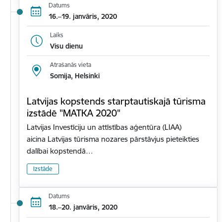
Datums
16.–19. janvāris, 2020
Laiks
Visu dienu
Atrašanās vieta
Somija, Helsinki
Latvijas kopstends starptautiskajā tūrisma
izstādē "MATKA 2020"
Latvijas Investīciju un attīstības aģentūra (LIAA)
aicina Latvijas tūrisma nozares pārstāvjus pieteikties
dalībai kopstendā…
Izstāde
Datums
18.–20. janvāris, 2020