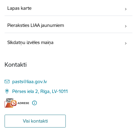
Lapas karte
Pieraksties LIAA jaunumiem
Sīkdatņu izvēles maiņa
Kontakti
E-pasts:
pasts@liaa.gov.lv
Pērses iela 2, Rīga, LV-1011
Visi kontakti