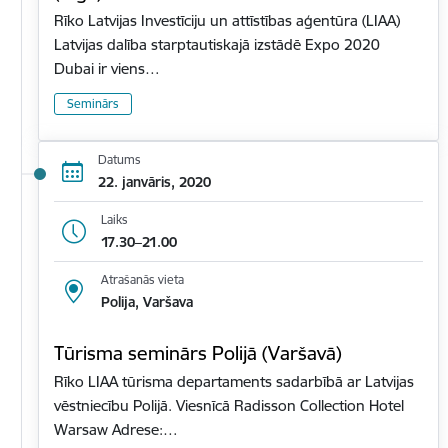
Rīko Latvijas Investīciju un attīstības aģentūra (LIAA)
Latvijas dalība starptautiskajā izstādē Expo 2020
Dubai ir viens…
Seminārs
Datums
22. janvāris, 2020
Laiks
17.30–21.00
Atrašanās vieta
Polija, Varšava
Tūrisma seminārs Polijā (Varšavā)
Rīko LIAA tūrisma departaments sadarbībā ar Latvijas
vēstniecību Polijā. Viesnīcā Radisson Collection Hotel
Warsaw Adrese:…