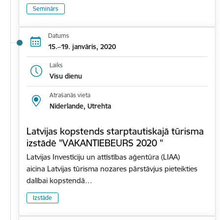
Seminārs
Datums
15.–19. janvāris, 2020
Laiks
Visu dienu
Atrašanās vieta
Nīderlande, Utrehta
Latvijas kopstends starptautiskajā tūrisma
izstādē "VAKANTIEBEURS 2020 "
Latvijas Investīciju un attīstības aģentūra (LIAA)
aicina Latvijas tūrisma nozares pārstāvjus pieteikties
dalībai kopstendā…
Izstāde