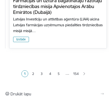
Farmācijas un uztura bagātinātāju ražotāju
tirdzniecības misija Apvienotajos Arābu
Emirātos (Dubaijā)
Latvijas Investīciju un attīstības aģentūra (LIAA) aicina
Latvijas farmācijas uzņēmumus piedalīties tirdzniecības
misijā misijā…
Izstāde
Lapošana
…
1
2
3
4
5
154
Pašreizējā lapa
Lapa
Lapa
Lapa
Lapa
Drukāt lapu