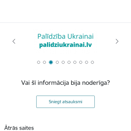
Vai šī informācija bija noderīga?
Sniegt atsauksmi
Kājene
Ātrās saites