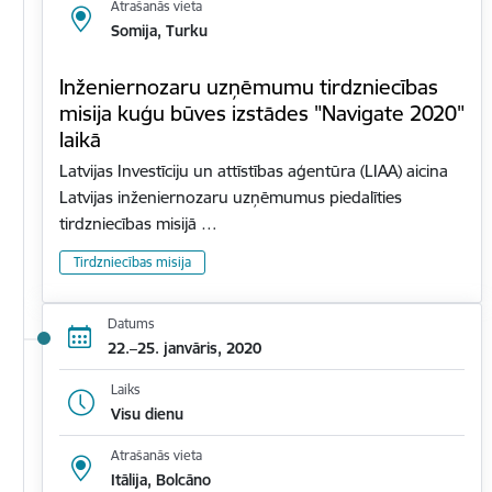
Atrašanās vieta
Somija, Turku
Inženiernozaru uzņēmumu tirdzniecības
misija kuģu būves izstādes "Navigate 2020"
laikā
Latvijas Investīciju un attīstības aģentūra (LIAA) aicina
Latvijas inženiernozaru uzņēmumus piedalīties
tirdzniecības misijā …
Tirdzniecības misija
Datums
22.–25. janvāris, 2020
Laiks
Visu dienu
Atrašanās vieta
Itālija, Bolcāno