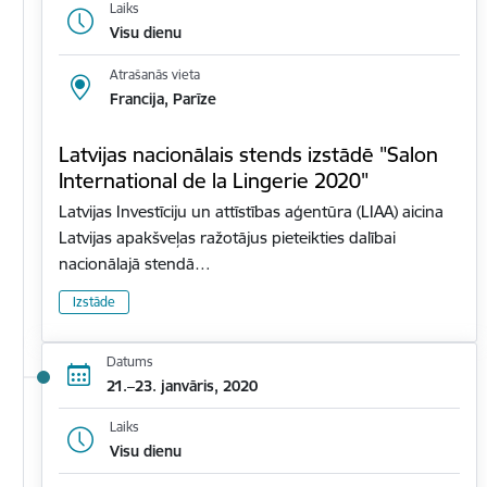
Laiks
Visu dienu
Atrašanās vieta
Francija, Parīze
Latvijas nacionālais stends izstādē "Salon
International de la Lingerie 2020"
Latvijas Investīciju un attīstības aģentūra (LIAA) aicina
Latvijas apakšveļas ražotājus pieteikties dalībai
nacionālajā stendā…
Izstāde
Datums
21.–23. janvāris, 2020
Laiks
Visu dienu