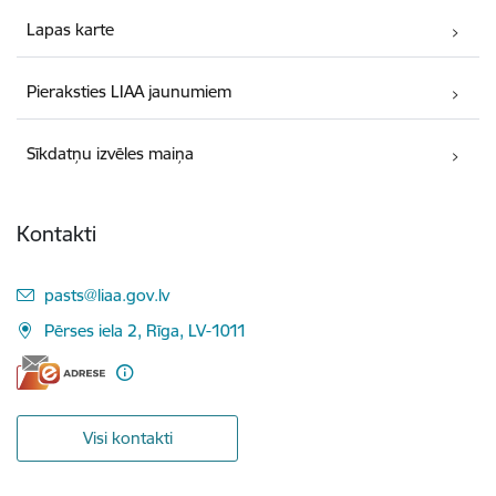
Lapas karte
Pieraksties LIAA jaunumiem
Sīkdatņu izvēles maiņa
Kontakti
E-pasts:
pasts@liaa.gov.lv
Pērses iela 2, Rīga, LV-1011
Visi kontakti