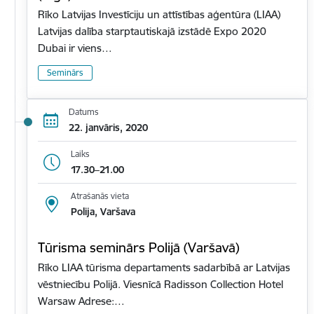
Rīko Latvijas Investīciju un attīstības aģentūra (LIAA)
Latvijas dalība starptautiskajā izstādē Expo 2020
Dubai ir viens…
Seminārs
Datums
22. janvāris, 2020
Laiks
17.30–21.00
Atrašanās vieta
Polija, Varšava
Tūrisma seminārs Polijā (Varšavā)
Rīko LIAA tūrisma departaments sadarbībā ar Latvijas
vēstniecību Polijā. Viesnīcā Radisson Collection Hotel
Warsaw Adrese:…