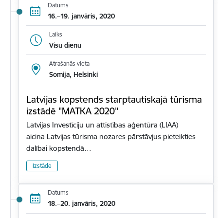
Datums
16.–19. janvāris, 2020
Laiks
Visu dienu
Atrašanās vieta
Somija, Helsinki
Latvijas kopstends starptautiskajā tūrisma
izstādē "MATKA 2020"
Latvijas Investīciju un attīstības aģentūra (LIAA)
aicina Latvijas tūrisma nozares pārstāvjus pieteikties
dalībai kopstendā…
Izstāde
Datums
18.–20. janvāris, 2020