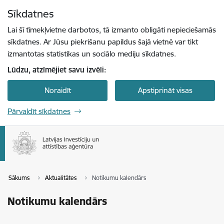
Pāriet uz lapas saturu
Sīkdatnes
Spied
lai meklētu
Enter
Lai šī tīmekļvietne darbotos, tā izmanto obligāti nepieciešamās
sīkdatnes. Ar Jūsu piekrišanu papildus šajā vietnē var tikt
izmantotas statistikas un sociālo mediju sīkdatnes.
Lūdzu, atzīmējiet savu izvēli:
Noraidīt
Apstiprināt visas
Pārvaldīt sīkdatnes
Sākums
Aktualitātes
Notikumu kalendārs
Notikumu kalendārs