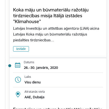
Koka māju un būvmateriālu ražotāju
tirdzniecības misija Itālijā izstādes
"Klimahouse"
Latvijas Investīciju un attīstības aģentūra (LIAA) aicina
Latvijas Koka māju un būvmateriālu ražotājus
piedalīties tirdzniecības…
Izstāde
Datums
26.–30. janvāris, 2020
Laiks
Visu dienu
Atrašanās vieta
AAE, Dubaija