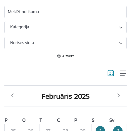
Meklēt notikumu
Kategorija
Norises vieta
Aizvērt
Februāris 2025
P
O
T
C
P
S
Sv
1
2
25
26
27
28
29