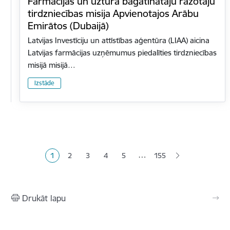
Farmācijas un uztura bagātinātāju ražotāju
tirdzniecības misija Apvienotajos Arābu
Emirātos (Dubaijā)
Latvijas Investīciju un attīstības aģentūra (LIAA) aicina
Latvijas farmācijas uzņēmumus piedalīties tirdzniecības
misijā misijā…
Izstāde
Lapošana
…
1
2
3
4
5
155
Pašreizējā lapa
Lapa
Lapa
Lapa
Lapa
Drukāt lapu