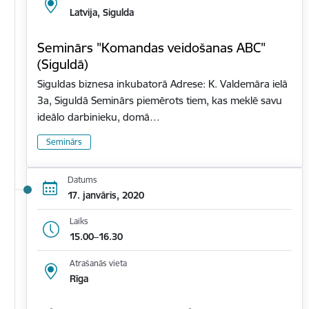
Latvija, Sigulda
Seminārs "Komandas veidošanas ABC"
(Siguldā)
Siguldas biznesa inkubatorā Adrese: K. Valdemāra ielā
3a, Siguldā Seminārs piemērots tiem, kas meklē savu
ideālo darbinieku, domā…
Seminārs
Datums
17. janvāris, 2020
Laiks
15.00–16.30
Atrašanās vieta
Rīga