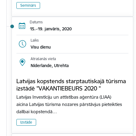
Seminārs
Datums
15.–19. janvāris, 2020
Laiks
Visu dienu
Atrašanās vieta
Nīderlande, Utrehta
Latvijas kopstends starptautiskajā tūrisma
izstādē "VAKANTIEBEURS 2020 "
Latvijas Investīciju un attīstības aģentūra (LIAA)
aicina Latvijas tūrisma nozares pārstāvjus pieteikties
dalībai kopstendā…
Izstāde