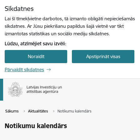
Pāriet uz lapas saturu
Sīkdatnes
Spied
lai meklētu
Enter
Lai šī tīmekļvietne darbotos, tā izmanto obligāti nepieciešamās
sīkdatnes. Ar Jūsu piekrišanu papildus šajā vietnē var tikt
izmantotas statistikas un sociālo mediju sīkdatnes.
Lūdzu, atzīmējiet savu izvēli:
Noraidīt
Apstiprināt visas
Pārvaldīt sīkdatnes
Sākums
Aktualitātes
Notikumu kalendārs
Notikumu kalendārs