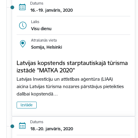
Datums
16.–19. janvāris, 2020
Laiks
Visu dienu
Atrašanās vieta
Somija, Helsinki
Latvijas kopstends starptautiskajā tūrisma
izstādē "MATKA 2020"
Latvijas Investīciju un attīstības aģentūra (LIAA)
aicina Latvijas tūrisma nozares pārstāvjus pieteikties
dalībai kopstendā…
Izstāde
Datums
18.–20. janvāris, 2020