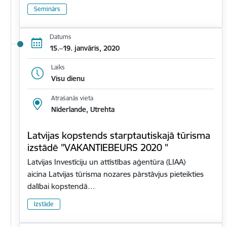
Seminārs
Datums
15.–19. janvāris, 2020
Laiks
Visu dienu
Atrašanās vieta
Nīderlande, Utrehta
Latvijas kopstends starptautiskajā tūrisma
izstādē "VAKANTIEBEURS 2020 "
Latvijas Investīciju un attīstības aģentūra (LIAA)
aicina Latvijas tūrisma nozares pārstāvjus pieteikties
dalībai kopstendā…
Izstāde