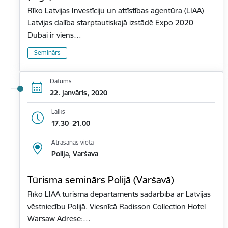
Rīko Latvijas Investīciju un attīstības aģentūra (LIAA)
Latvijas dalība starptautiskajā izstādē Expo 2020
Dubai ir viens…
Seminārs
Datums
22. janvāris, 2020
Laiks
17.30–21.00
Atrašanās vieta
Polija, Varšava
Tūrisma seminārs Polijā (Varšavā)
Rīko LIAA tūrisma departaments sadarbībā ar Latvijas
vēstniecību Polijā. Viesnīcā Radisson Collection Hotel
Warsaw Adrese:…