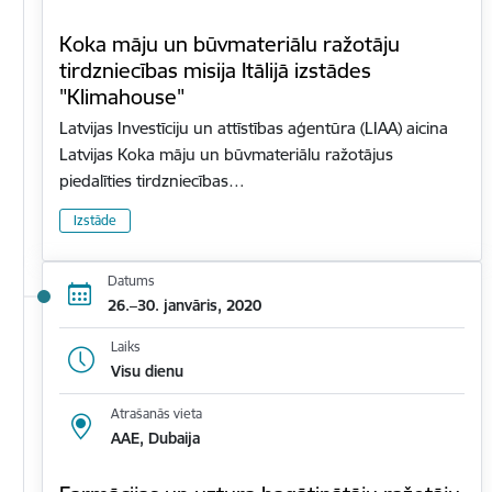
Koka māju un būvmateriālu ražotāju
tirdzniecības misija Itālijā izstādes
"Klimahouse"
Latvijas Investīciju un attīstības aģentūra (LIAA) aicina
Latvijas Koka māju un būvmateriālu ražotājus
piedalīties tirdzniecības…
Izstāde
Datums
26.–30. janvāris, 2020
Laiks
Visu dienu
Atrašanās vieta
AAE, Dubaija