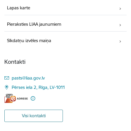
Lapas karte
Pieraksties LIAA jaunumiem
Sīkdatņu izvēles maiņa
Kontakti
E-pasts:
pasts@liaa.gov.lv
Pērses iela 2, Rīga, LV-1011
Visi kontakti