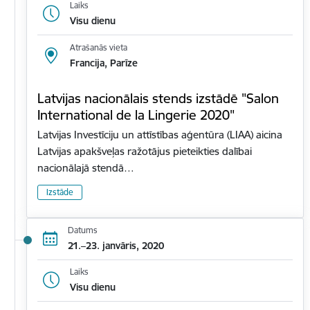
Laiks
Visu dienu
Atrašanās vieta
Francija, Parīze
Latvijas nacionālais stends izstādē "Salon
International de la Lingerie 2020"
Latvijas Investīciju un attīstības aģentūra (LIAA) aicina
Latvijas apakšveļas ražotājus pieteikties dalībai
nacionālajā stendā…
Izstāde
Datums
21.–23. janvāris, 2020
Laiks
Visu dienu