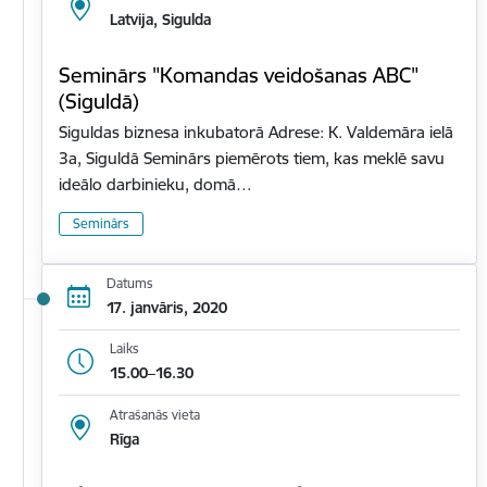
Latvija, Sigulda
Seminārs "Komandas veidošanas ABC"
(Siguldā)
Siguldas biznesa inkubatorā Adrese: K. Valdemāra ielā
3a, Siguldā Seminārs piemērots tiem, kas meklē savu
ideālo darbinieku, domā…
Seminārs
Datums
17. janvāris, 2020
Laiks
15.00–16.30
Atrašanās vieta
Rīga