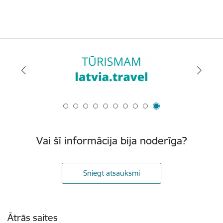
Vai šī informācija bija noderīga?
Sniegt atsauksmi
Kājene
Ātrās saites