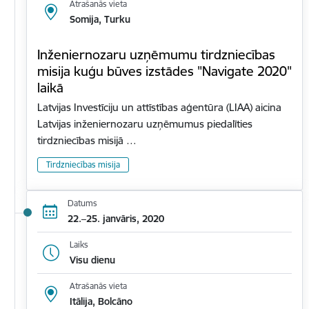
Atrašanās vieta
Somija, Turku
Inženiernozaru uzņēmumu tirdzniecības
misija kuģu būves izstādes "Navigate 2020"
laikā
Latvijas Investīciju un attīstības aģentūra (LIAA) aicina
Latvijas inženiernozaru uzņēmumus piedalīties
tirdzniecības misijā …
Tirdzniecības misija
Datums
22.–25. janvāris, 2020
Laiks
Visu dienu
Atrašanās vieta
Itālija, Bolcāno