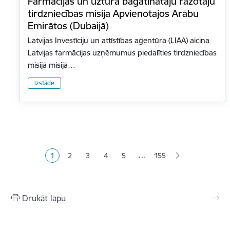
Farmācijas un uztura bagātinātāju ražotāju
tirdzniecības misija Apvienotajos Arābu
Emirātos (Dubaijā)
Latvijas Investīciju un attīstības aģentūra (LIAA) aicina
Latvijas farmācijas uzņēmumus piedalīties tirdzniecības
misijā misijā…
Izstāde
Lapošana
…
1
2
3
4
5
155
Pašreizējā lapa
Lapa
Lapa
Lapa
Lapa
Drukāt lapu