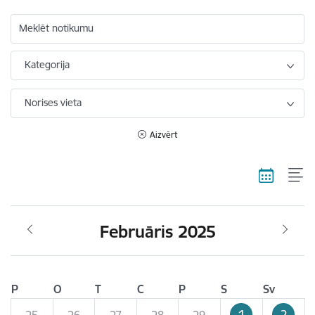
Meklēt notikumu
Kategorija
Norises vieta
Aizvērt
Februāris 2025
P
O
T
C
P
S
Sv
1
2
25
26
27
28
29