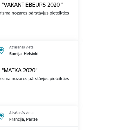
ādē "VAKANTIEBEURS 2020 "
tūrisma nozares pārstāvjus pieteikties
Atrašanās vieta
Somija, Helsinki
dē "MATKA 2020"
tūrisma nozares pārstāvjus pieteikties
Atrašanās vieta
Francija, Parīze