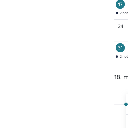
17
2 no
24
31
2 no
18. 