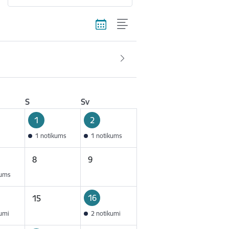
S
Sv
1
2
1 notikums
1 notikums
8
9
kums
16
15
kumi
2 notikumi