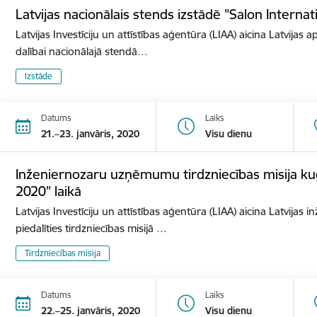
Latvijas nacionālais stends izstādē "Salon Internat
Latvijas Investīciju un attīstības aģentūra (LIAA) aicina Latvijas 
dalībai nacionālajā stendā…
Izstāde
Datums
Laiks
21.–23. janvāris, 2020
Visu dienu
Inženiernozaru uzņēmumu tirdzniecības misija ku
2020" laikā
Latvijas Investīciju un attīstības aģentūra (LIAA) aicina Latvij
piedalīties tirdzniecības misijā …
Tirdzniecības misija
Datums
Laiks
22.–25. janvāris, 2020
Visu dienu