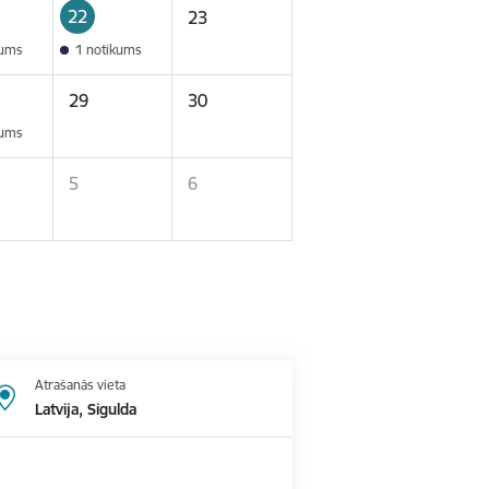
22
23
kums
1 notikums
29
30
kums
5
6
Atrašanās vieta
Latvija, Sigulda