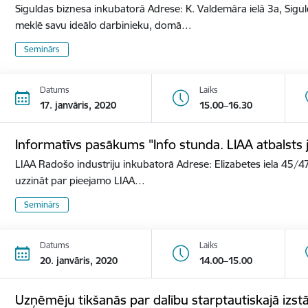
Siguldas biznesa inkubatorā Adrese: K. Valdemāra ielā 3a, Sigu
meklē savu ideālo darbinieku, domā…
Seminārs
Datums
Laiks
17. janvāris, 2020
15.00–16.30
Informatīvs pasākums "Info stunda. LIAA atbalst
LIAA Radošo industriju inkubatorā Adrese: Elizabetes iela 45/47
uzzināt par pieejamo LIAA…
Seminārs
Datums
Laiks
20. janvāris, 2020
14.00–15.00
Uzņēmēju tikšanās par dalību starptautiskajā izs