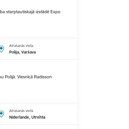
alība starptautiskajā izstādē Expo
Atrašanās vieta
Polija, Varšava
u Polijā. Viesnīcā Radisson
Atrašanās vieta
Nīderlande, Utrehta