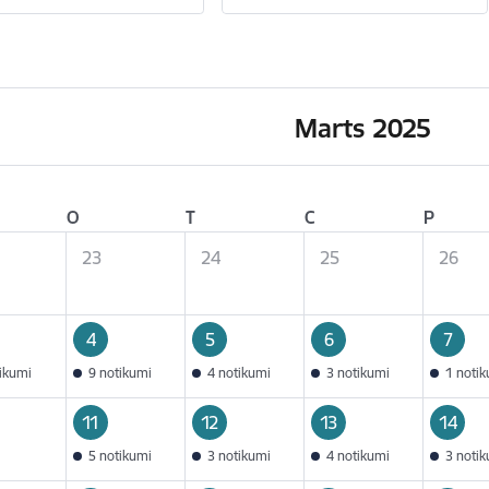
Marts 2025
O
T
C
P
23
24
25
26
4
5
6
7
tikumi
9 notikumi
4 notikumi
3 notikumi
1 noti
11
12
13
14
5 notikumi
3 notikumi
4 notikumi
3 noti