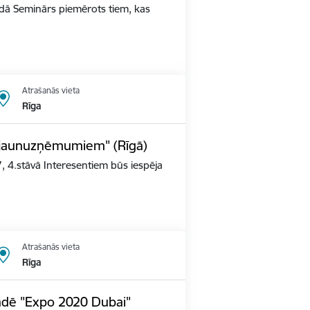
ldā Seminārs piemērots tiem, kas
Atrašanās vieta
Rīga
s jaunuzņēmumiem" (Rīgā)
, 4.stāvā Interesentiem būs iespēja
Atrašanās vieta
Rīga
tādē "Expo 2020 Dubai"