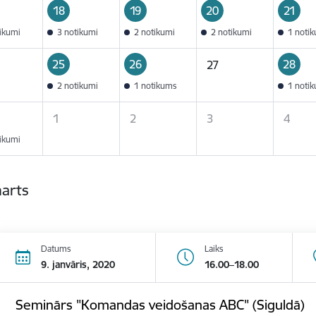
18
19
20
21
tikumi
3 notikumi
2 notikumi
2 notikumi
1 noti
25
26
28
27
2 notikumi
1 notikums
1 noti
1
2
3
4
tikumi
marts
Datums
Laiks
9. janvāris, 2020
16.00–18.00
Seminārs "Komandas veidošanas ABC" (Siguldā)