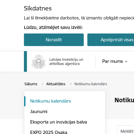
Pāriet uz lapas saturu
Sīkdatnes
Lai šī tīmekļvietne darbotos, tā izmanto obligāti nepiec
Lūdzu, atzīmējiet savu izvēli:
Noraidīt
Apstiprināt visas
Par mums
Sākums
Aktualitātes
Notikumu kalendārs
Notik
Notikumu kalendārs
Jaunumi
Eksporta un inovācijas balva
Meklēt
EXPO 2025 Osaka