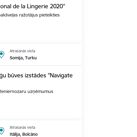
ional de la Lingerie 2020"
apakšveļas ražotājus pieteikties
Atrašanās vieta
Somija, Turku
ģu būves izstādes "Navigate
as inženiernozaru uzņēmumus
Atrašanās vieta
Itālija, Bolcāno