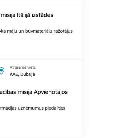
sija Itālijā izstādes
s Koka māju un būvmateriālu ražotājus
Atrašanās vieta
AAE, Dubaija
ecības misija Apvienotajos
 farmācijas uzņēmumus piedalīties