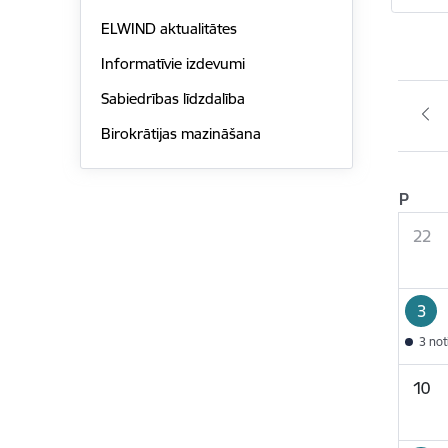
ELWIND aktualitātes
Informatīvie izdevumi
Sabiedrības līdzdalība
Birokrātijas mazināšana
P
22
3
3 no
10