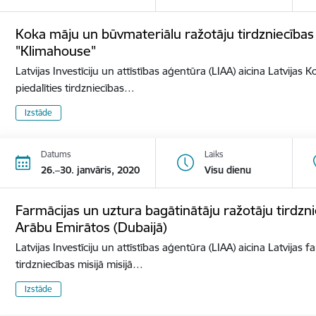
Koka māju un būvmateriālu ražotāju tirdzniecības mi
"Klimahouse"
Latvijas Investīciju un attīstības aģentūra (LIAA) aicina Latvija
piedalīties tirdzniecības…
Izstāde
Datums
Laiks
26.–30. janvāris, 2020
Visu dienu
Farmācijas un uztura bagātinātāju ražotāju tirdzni
Arābu Emirātos (Dubaijā)
Latvijas Investīciju un attīstības aģentūra (LIAA) aicina Latvijas
tirdzniecības misijā misijā…
Izstāde