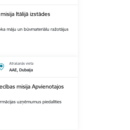
sija Itālijā izstādes
s Koka māju un būvmateriālu ražotājus
Atrašanās vieta
AAE, Dubaija
ecības misija Apvienotajos
 farmācijas uzņēmumus piedalīties