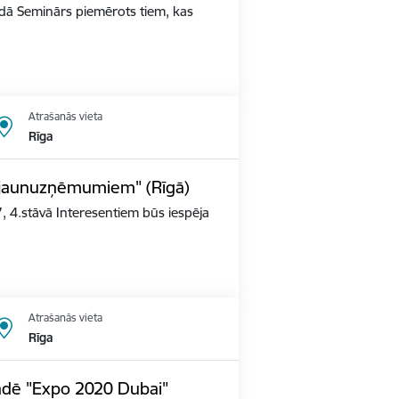
ldā Seminārs piemērots tiem, kas
Atrašanās vieta
Rīga
s jaunuzņēmumiem" (Rīgā)
, 4.stāvā Interesentiem būs iespēja
Atrašanās vieta
Rīga
tādē "Expo 2020 Dubai"