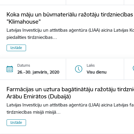
Koka māju un būvmateriālu ražotāju tirdzniecības mi
"Klimahouse"
Latvijas Investīciju un attīstības aģentūra (LIAA) aicina Latvija
piedalīties tirdzniecības…
Izstāde
Datums
Laiks
26.–30. janvāris, 2020
Visu dienu
Farmācijas un uztura bagātinātāju ražotāju tirdzni
Arābu Emirātos (Dubaijā)
Latvijas Investīciju un attīstības aģentūra (LIAA) aicina Latvijas
tirdzniecības misijā misijā…
Izstāde