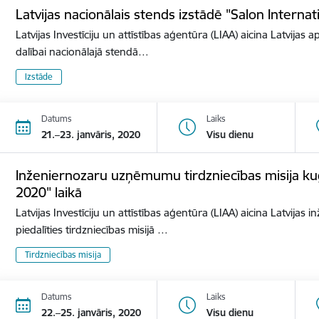
Latvijas nacionālais stends izstādē "Salon Internat
Latvijas Investīciju un attīstības aģentūra (LIAA) aicina Latvijas 
dalībai nacionālajā stendā…
Izstāde
Datums
Laiks
21.–23. janvāris, 2020
Visu dienu
Inženiernozaru uzņēmumu tirdzniecības misija ku
2020" laikā
Latvijas Investīciju un attīstības aģentūra (LIAA) aicina Latvij
piedalīties tirdzniecības misijā …
Tirdzniecības misija
Datums
Laiks
22.–25. janvāris, 2020
Visu dienu