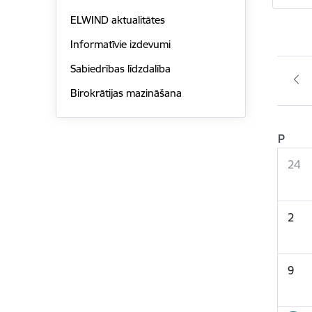
ELWIND aktualitātes
Informatīvie izdevumi
Sabiedrības līdzdalība
Birokrātijas mazināšana
P
24
2
9