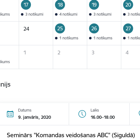
17
18
19
20
tikums
3 notikumi
4 notikumi
3 notikumi
3 noti
25
26
27
24
1 notikums
1 notikums
1 noti
1
2
3
4
tikums
ūnijs
Datums
Laiks
9. janvāris, 2020
16.00–18.00
Seminārs "Komandas veidošanas ABC" (Siguldā)