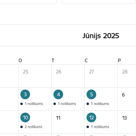
Jūnijs 2025
O
T
C
P
25
26
27
28
3
4
5
6
1 notikums
1 notikums
1 notikums
10
12
11
13
2 notikumi
1 notikums