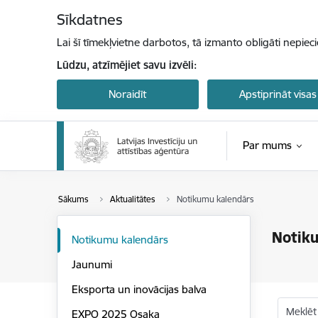
Pāriet uz lapas saturu
Sīkdatnes
Lai šī tīmekļvietne darbotos, tā izmanto obligāti nepiec
Lūdzu, atzīmējiet savu izvēli:
Noraidīt
Apstiprināt visas
Par mums
Sākums
Aktualitātes
Notikumu kalendārs
Notik
Notikumu kalendārs
Jaunumi
Eksporta un inovācijas balva
Meklēt
EXPO 2025 Osaka