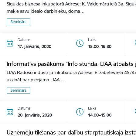
Siguldas biznesa inkubatorā Adrese: K. Valdemāra ielā 3a, Sigu
meklē savu ideālo darbinieku, domā…
Seminārs
Datums
Laiks
17. janvāris, 2020
15.00–16.30
Informatīvs pasākums "Info stunda. LIAA atbalst
LIAA Radošo industriju inkubatorā Adrese: Elizabetes iela 45/47
uzzināt par pieejamo LIAA…
Seminārs
Datums
Laiks
20. janvāris, 2020
14.00–15.00
Uzņēmēju tikšanās par dalību starptautiskajā izs