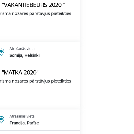
ādē "VAKANTIEBEURS 2020 "
tūrisma nozares pārstāvjus pieteikties
Atrašanās vieta
Somija, Helsinki
dē "MATKA 2020"
tūrisma nozares pārstāvjus pieteikties
Atrašanās vieta
Francija, Parīze