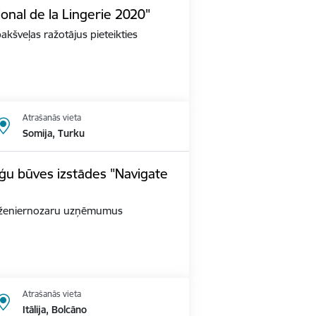
ional de la Lingerie 2020"
apakšveļas ražotājus pieteikties
Atrašanās vieta
Somija, Turku
ģu būves izstādes "Navigate
as inženiernozaru uzņēmumus
Atrašanās vieta
Itālija, Bolcāno