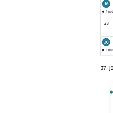
16
1 no
23
30
1 no
27. j