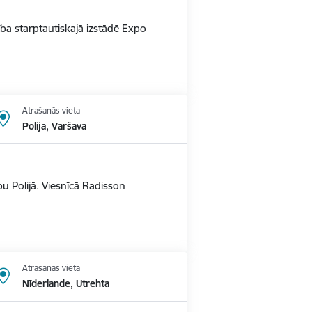
alība starptautiskajā izstādē Expo
Atrašanās vieta
Polija, Varšava
u Polijā. Viesnīcā Radisson
Atrašanās vieta
Nīderlande, Utrehta