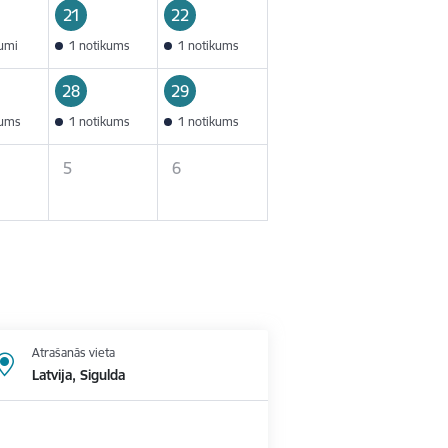
21
22
kumi
1 notikums
1 notikums
28
29
kums
1 notikums
1 notikums
5
6
Atrašanās vieta
Latvija, Sigulda