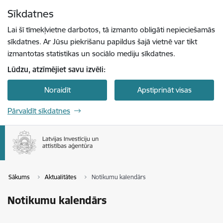
Pāriet uz lapas saturu
Sīkdatnes
Spied
lai meklētu
Enter
Lai šī tīmekļvietne darbotos, tā izmanto obligāti nepieciešamās
sīkdatnes. Ar Jūsu piekrišanu papildus šajā vietnē var tikt
izmantotas statistikas un sociālo mediju sīkdatnes.
Lūdzu, atzīmējiet savu izvēli:
Noraidīt
Apstiprināt visas
Pārvaldīt sīkdatnes
Sākums
Aktualitātes
Notikumu kalendārs
Notikumu kalendārs