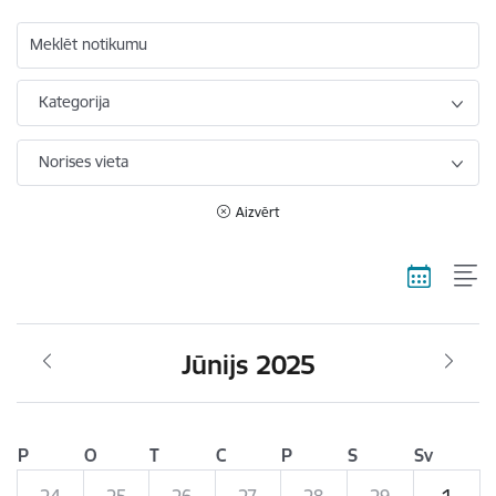
Meklēt notikumu
Kategorija
Norises vieta
Aizvērt
Jūnijs 2025
P
O
T
C
P
S
Sv
24
25
26
27
28
29
1