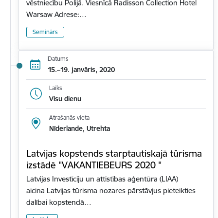
vēstniecību Polijā. Viesnīcā Radisson Collection Hotel
Warsaw Adrese:…
Seminārs
Datums
15.–19. janvāris, 2020
Laiks
Visu dienu
Atrašanās vieta
Nīderlande, Utrehta
Latvijas kopstends starptautiskajā tūrisma
izstādē "VAKANTIEBEURS 2020 "
Latvijas Investīciju un attīstības aģentūra (LIAA)
aicina Latvijas tūrisma nozares pārstāvjus pieteikties
dalībai kopstendā…