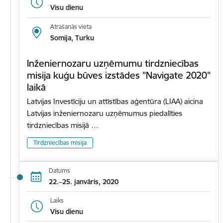
Visu dienu
Atrašanās vieta
Somija, Turku
Inženiernozaru uzņēmumu tirdzniecības
misija kuģu būves izstādes "Navigate 2020"
laikā
Latvijas Investīciju un attīstības aģentūra (LIAA) aicina
Latvijas inženiernozaru uzņēmumus piedalīties
tirdzniecības misijā …
Tirdzniecības misija
Datums
22.–25. janvāris, 2020
Laiks
Visu dienu