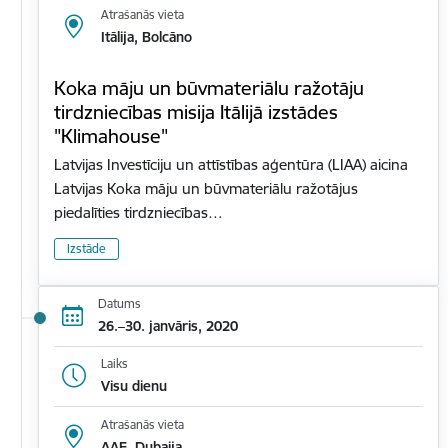
Atrašanās vieta
Itālija, Bolcāno
Koka māju un būvmateriālu ražotāju
tirdzniecības misija Itālijā izstādes
"Klimahouse"
Latvijas Investīciju un attīstības aģentūra (LIAA) aicina
Latvijas Koka māju un būvmateriālu ražotājus
piedalīties tirdzniecības…
Izstāde
Datums
26.–30. janvāris, 2020
Laiks
Visu dienu
Atrašanās vieta
AAE, Dubaija