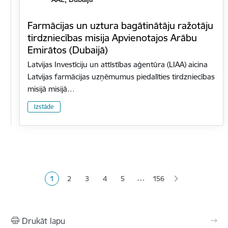
Farmācijas un uztura bagātinātāju ražotāju
tirdzniecības misija Apvienotajos Arābu
Emirātos (Dubaijā)
Latvijas Investīciju un attīstības aģentūra (LIAA) aicina
Latvijas farmācijas uzņēmumus piedalīties tirdzniecības
misijā misijā…
Izstāde
Lapošana
…
1
2
3
4
5
156
Pašreizējā lapa
Lapa
Lapa
Lapa
Lapa
Drukāt lapu