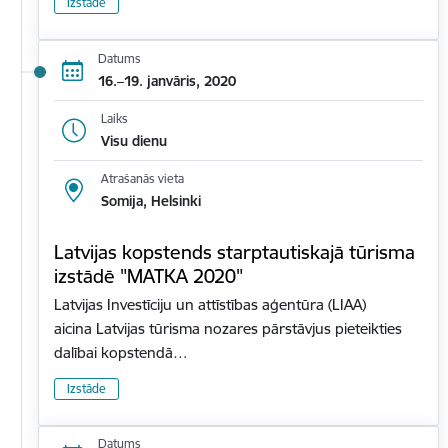
Izstāde
Datums
16.–19. janvāris, 2020
Laiks
Visu dienu
Atrašanās vieta
Somija, Helsinki
Latvijas kopstends starptautiskajā tūrisma
izstādē "MATKA 2020"
Latvijas Investīciju un attīstības aģentūra (LIAA)
aicina Latvijas tūrisma nozares pārstāvjus pieteikties
dalībai kopstendā…
Izstāde
Datums