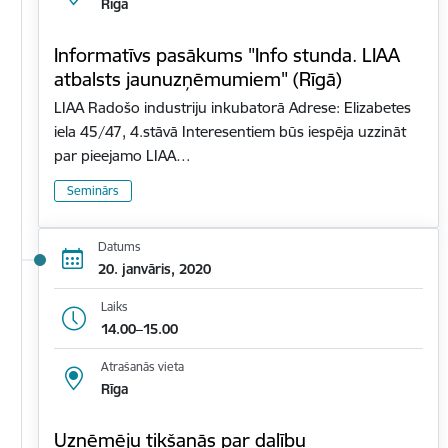
Rīga
Informatīvs pasākums "Info stunda. LIAA
atbalsts jaunuzņēmumiem" (Rīgā)
LIAA Radošo industriju inkubatorā Adrese: Elizabetes
iela 45/47, 4.stāvā Interesentiem būs iespēja uzzināt
par pieejamo LIAA…
Seminārs
Datums
20. janvāris, 2020
Laiks
14.00–15.00
Atrašanās vieta
Rīga
Uzņēmēju tikšanās par dalību