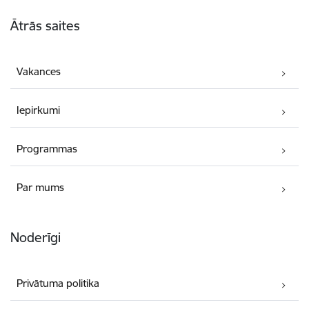
Kājene
Ātrās saites
Vakances
Iepirkumi
Programmas
Par mums
Noderīgi
Privātuma politika