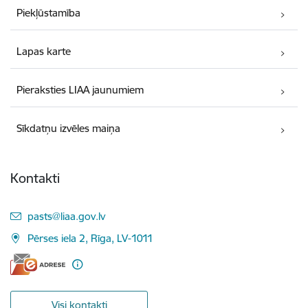
Piekļūstamība
Lapas karte
Pieraksties LIAA jaunumiem
Sīkdatņu izvēles maiņa
Kontakti
E-pasts:
pasts@liaa.gov.lv
Pērses iela 2, Rīga, LV-1011
Visi kontakti