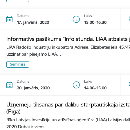
Datums
Laiks
17. janvāris, 2020
15.00–16.30
Informatīvs pasākums "Info stunda. LIAA atbalst
LIAA Radošo industriju inkubatorā Adrese: Elizabetes iela 45/47
uzzināt par pieejamo LIAA…
Seminārs
Datums
Laiks
20. janvāris, 2020
14.00–15.00
Uzņēmēju tikšanās par dalību starptautiskajā izs
(Rīgā)
Rīko Latvijas Investīciju un attīstības aģentūra (LIAA) Latvijas d
2020 Dubai ir viens…