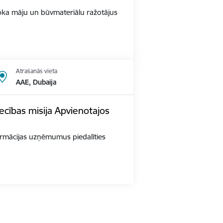
s Koka māju un būvmateriālu ražotājus
Atrašanās vieta
AAE, Dubaija
ecības misija Apvienotajos
 farmācijas uzņēmumus piedalīties