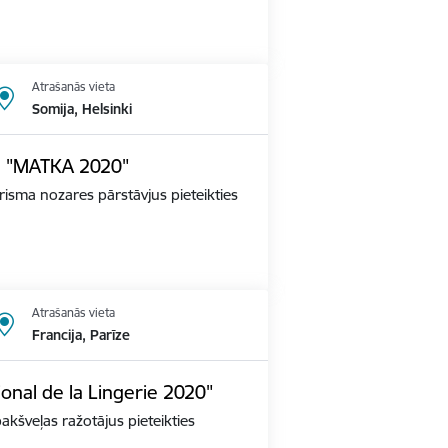
Atrašanās vieta
Somija, Helsinki
dē "MATKA 2020"
tūrisma nozares pārstāvjus pieteikties
Atrašanās vieta
Francija, Parīze
ional de la Lingerie 2020"
apakšveļas ražotājus pieteikties