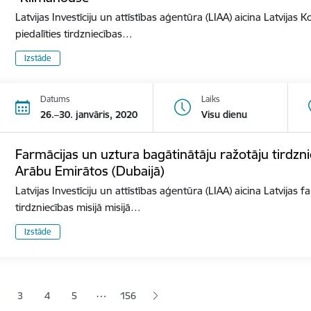
Latvijas Investīciju un attīstības aģentūra (LIAA) aicina Latvija
piedalīties tirdzniecības…
Izstāde
Datums
Laiks
26.–30. janvāris, 2020
Visu dienu
Farmācijas un uztura bagātinātāju ražotāju tirdzni
Arābu Emirātos (Dubaijā)
Latvijas Investīciju un attīstības aģentūra (LIAA) aicina Latvijas
tirdzniecības misijā misijā…
Izstāde
ana
…
3
4
5
156
jā lapa
pa
Lapa
Lapa
Lapa