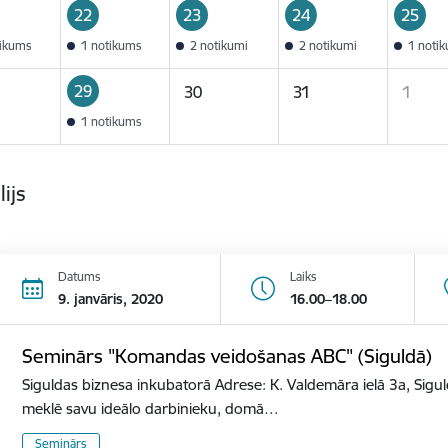
22
23
24
25
tikums
1 notikums
2 notikumi
2 notikumi
1 noti
29
30
31
1
1 notikums
lijs
Datums
Laiks
9. janvāris, 2020
16.00–18.00
Seminārs "Komandas veidošanas ABC" (Siguldā)
Siguldas biznesa inkubatorā Adrese: K. Valdemāra ielā 3a, Sigu
meklē savu ideālo darbinieku, domā…
Seminārs