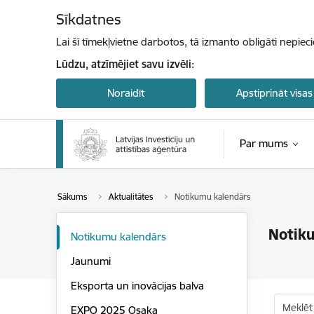
Pāriet uz lapas saturu
Sīkdatnes
Lai šī tīmekļvietne darbotos, tā izmanto obligāti nepiec
Lūdzu, atzīmējiet savu izvēli:
Noraidīt
Apstiprināt visas
Par mums
Sākums
Aktualitātes
Notikumu kalendārs
Notik
Notikumu kalendārs
Jaunumi
Eksporta un inovācijas balva
Meklēt
EXPO 2025 Osaka