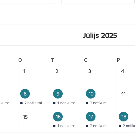
Jūlijs 2025
O
T
C
P
1
2
3
4
8
9
10
11
tikums
2 notikumi
1 notikums
2 notikumi
16
17
18
15
1 notikums
2 notikumi
2 noti