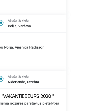
Atrašanās vieta
Polija, Varšava
u Polijā. Viesnīcā Radisson
Atrašanās vieta
Nīderlande, Utrehta
ādē "VAKANTIEBEURS 2020 "
tūrisma nozares pārstāvjus pieteikties