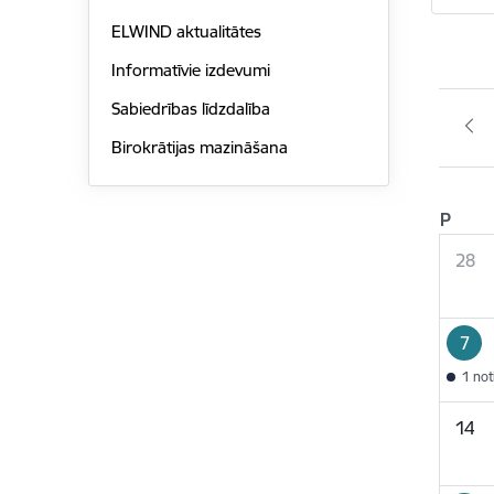
ELWIND aktualitātes
Informatīvie izdevumi
Sabiedrības līdzdalība
Birokrātijas mazināšana
P
28
7
1 no
14