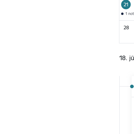
21
1 no
28
18. jū