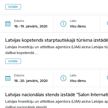
Izstāde
Datums
Laiks
16.–19. janvāris, 2020
Visu dienu
Latvijas kopstends starptautiskajā tūrisma izstā
Latvijas Investīciju un attīstības aģentūra (LIAA) aicina Latvijas 
dalībai kopstendā…
Izstāde
Datums
Laiks
18.–20. janvāris, 2020
Visu dienu
Latvijas nacionālais stends izstādē "Salon Internat
Latvijas Investīciju un attīstības aģentūra (LIAA) aicina Latvijas 
dalībai nacionālajā stendā…