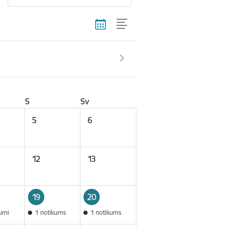
S
Sv
5
6
12
13
19
20
kumi
1 notikums
1 notikums