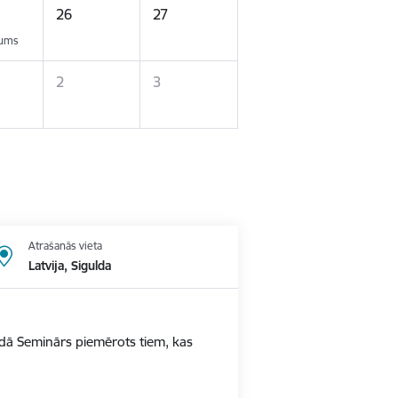
26
27
kums
2
3
Atrašanās vieta
Latvija, Sigulda
ldā Seminārs piemērots tiem, kas