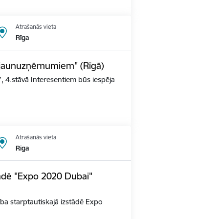
Atrašanās vieta
Rīga
s jaunuzņēmumiem" (Rīgā)
, 4.stāvā Interesentiem būs iespēja
Atrašanās vieta
Rīga
tādē "Expo 2020 Dubai"
alība starptautiskajā izstādē Expo