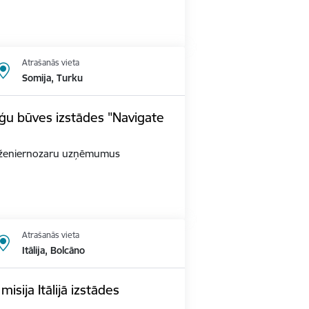
Atrašanās vieta
Somija, Turku
ģu būves izstādes "Navigate
as inženiernozaru uzņēmumus
Atrašanās vieta
Itālija, Bolcāno
sija Itālijā izstādes