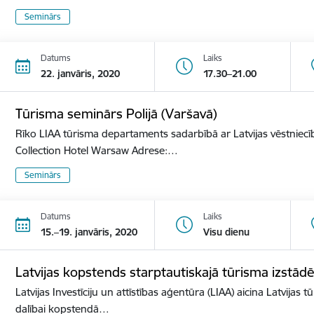
Seminārs
Datums
Laiks
22. janvāris, 2020
17.30–21.00
Tūrisma seminārs Polijā (Varšavā)
Rīko LIAA tūrisma departaments sadarbībā ar Latvijas vēstniecīb
Collection Hotel Warsaw Adrese:…
Seminārs
Datums
Laiks
15.–19. janvāris, 2020
Visu dienu
Latvijas kopstends starptautiskajā tūrisma izst
Latvijas Investīciju un attīstības aģentūra (LIAA) aicina Latvijas 
dalībai kopstendā…