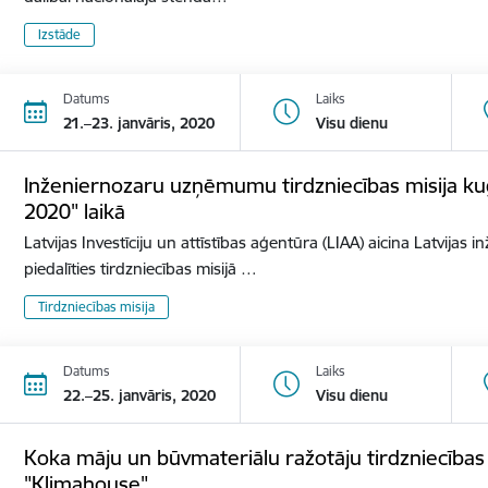
Izstāde
Datums
Laiks
21.–23. janvāris, 2020
Visu dienu
Inženiernozaru uzņēmumu tirdzniecības misija ku
2020" laikā
Latvijas Investīciju un attīstības aģentūra (LIAA) aicina Latvij
piedalīties tirdzniecības misijā …
Tirdzniecības misija
Datums
Laiks
22.–25. janvāris, 2020
Visu dienu
Koka māju un būvmateriālu ražotāju tirdzniecības mi
"Klimahouse"