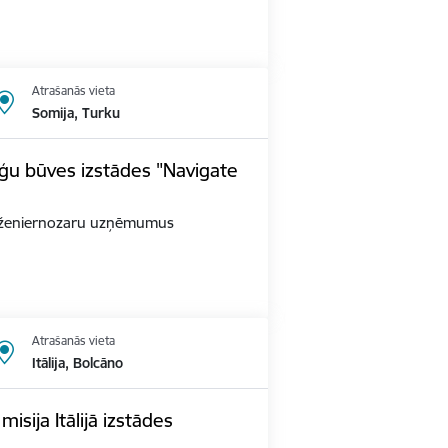
Atrašanās vieta
Somija, Turku
ģu būves izstādes "Navigate
as inženiernozaru uzņēmumus
Atrašanās vieta
Itālija, Bolcāno
sija Itālijā izstādes