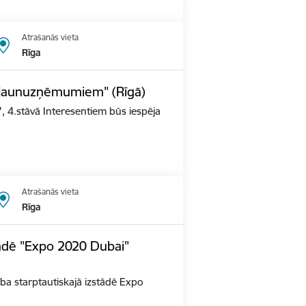
Atrašanās vieta
Rīga
s jaunuzņēmumiem" (Rīgā)
, 4.stāvā Interesentiem būs iespēja
Atrašanās vieta
Rīga
tādē "Expo 2020 Dubai"
alība starptautiskajā izstādē Expo