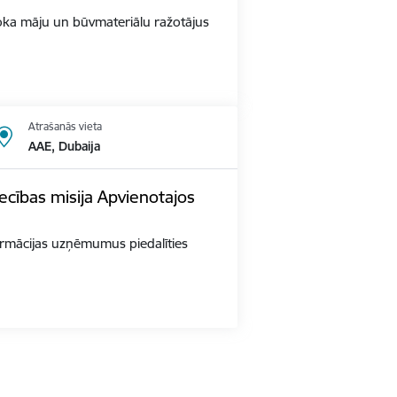
s Koka māju un būvmateriālu ražotājus
Atrašanās vieta
AAE, Dubaija
ecības misija Apvienotajos
 farmācijas uzņēmumus piedalīties