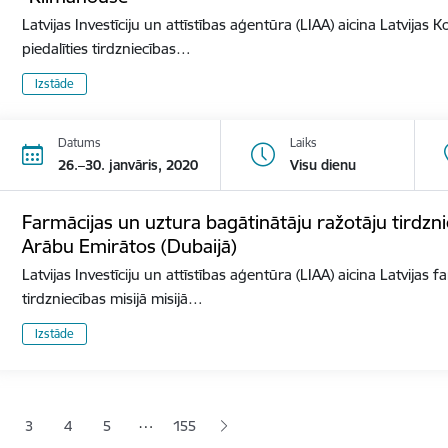
Latvijas Investīciju un attīstības aģentūra (LIAA) aicina Latvija
piedalīties tirdzniecības…
Izstāde
Datums
Laiks
26.–30. janvāris, 2020
Visu dienu
Farmācijas un uztura bagātinātāju ražotāju tirdzni
Arābu Emirātos (Dubaijā)
Latvijas Investīciju un attīstības aģentūra (LIAA) aicina Latvijas
tirdzniecības misijā misijā…
Izstāde
ana
…
3
4
5
155
jā lapa
pa
Lapa
Lapa
Lapa