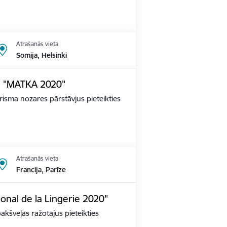
Atrašanās vieta
Somija, Helsinki
dē "MATKA 2020"
tūrisma nozares pārstāvjus pieteikties
Atrašanās vieta
Francija, Parīze
ional de la Lingerie 2020"
apakšveļas ražotājus pieteikties