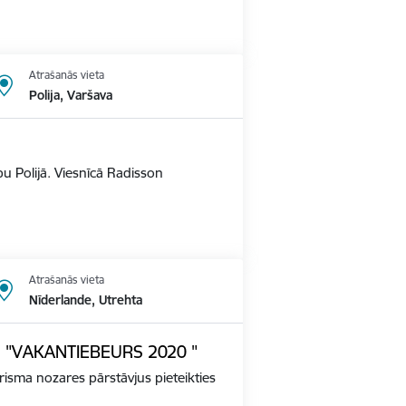
Atrašanās vieta
Polija, Varšava
u Polijā. Viesnīcā Radisson
Atrašanās vieta
Nīderlande, Utrehta
ādē "VAKANTIEBEURS 2020 "
tūrisma nozares pārstāvjus pieteikties