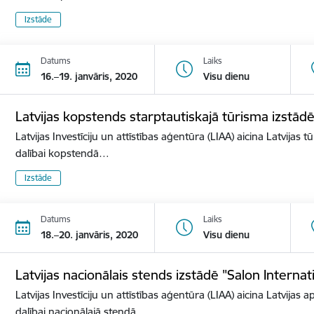
Izstāde
Datums
Laiks
16.–19. janvāris, 2020
Visu dienu
Latvijas kopstends starptautiskajā tūrisma izstā
Latvijas Investīciju un attīstības aģentūra (LIAA) aicina Latvijas 
dalībai kopstendā…
Izstāde
Datums
Laiks
18.–20. janvāris, 2020
Visu dienu
Latvijas nacionālais stends izstādē "Salon Internat
Latvijas Investīciju un attīstības aģentūra (LIAA) aicina Latvijas 
dalībai nacionālajā stendā…