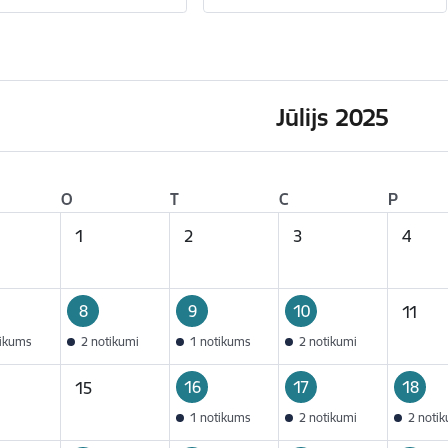
Jūlijs 2025
O
T
C
P
1
2
3
4
8
9
10
11
tikums
2 notikumi
1 notikums
2 notikumi
16
17
18
15
1 notikums
2 notikumi
2 noti