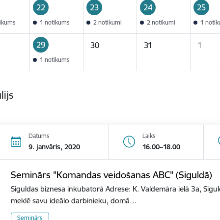
22
23
24
25
tikums
1 notikums
2 notikumi
2 notikumi
1 noti
29
30
31
1
1 notikums
lijs
Datums
Laiks
9. janvāris, 2020
16.00–18.00
Seminārs "Komandas veidošanas ABC" (Siguldā)
Siguldas biznesa inkubatorā Adrese: K. Valdemāra ielā 3a, Sigu
meklē savu ideālo darbinieku, domā…
Seminārs