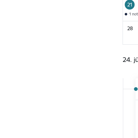
21
1 no
28
24. jū