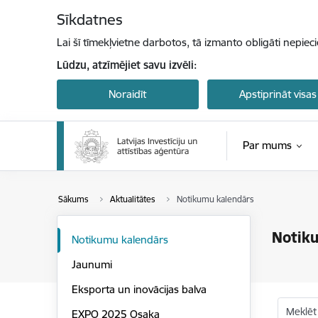
Pāriet uz lapas saturu
Sīkdatnes
Lai šī tīmekļvietne darbotos, tā izmanto obligāti nepiec
Lūdzu, atzīmējiet savu izvēli:
Noraidīt
Apstiprināt visas
Par mums
Sākums
Aktualitātes
Notikumu kalendārs
Notik
Notikumu kalendārs
Jaunumi
Eksporta un inovācijas balva
Meklēt
EXPO 2025 Osaka