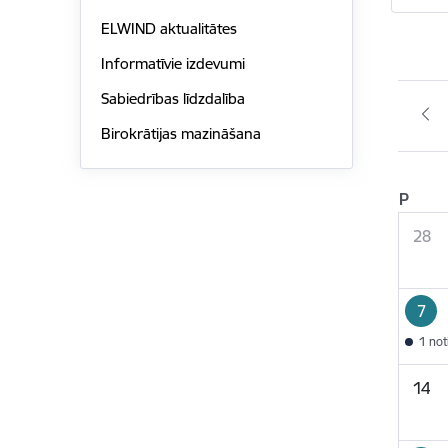
ELWIND aktualitātes
Informatīvie izdevumi
Sabiedrības līdzdalība
Birokrātijas mazināšana
P
28
7
1 no
14