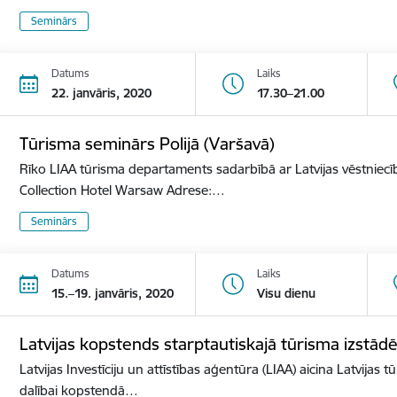
Seminārs
Datums
Laiks
22. janvāris, 2020
17.30–21.00
Tūrisma seminārs Polijā (Varšavā)
Rīko LIAA tūrisma departaments sadarbībā ar Latvijas vēstniecīb
Collection Hotel Warsaw Adrese:…
Seminārs
Datums
Laiks
15.–19. janvāris, 2020
Visu dienu
Latvijas kopstends starptautiskajā tūrisma izst
Latvijas Investīciju un attīstības aģentūra (LIAA) aicina Latvijas 
dalībai kopstendā…