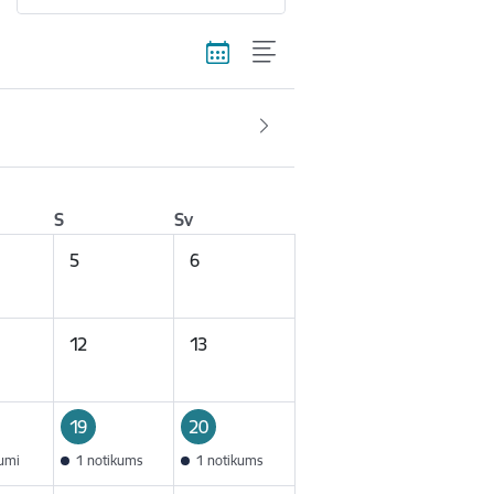
S
Sv
5
6
12
13
19
20
kumi
1 notikums
1 notikums