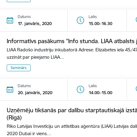
Datums
Laiks
17. janvāris, 2020
15.00–16.30
Informatīvs pasākums "Info stunda. LIAA atbalst
LIAA Radošo industriju inkubatorā Adrese: Elizabetes iela 45/47
uzzināt par pieejamo LIAA…
Seminārs
Datums
Laiks
20. janvāris, 2020
14.00–15.00
Uzņēmēju tikšanās par dalību starptautiskajā izs
(Rīgā)
Rīko Latvijas Investīciju un attīstības aģentūra (LIAA) Latvijas d
2020 Dubai ir viens…