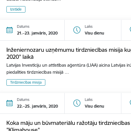
Izstāde
Datums
Laiks
21.–23. janvāris, 2020
Visu dienu
Inženiernozaru uzņēmumu tirdzniecības misija ku
2020" laikā
Latvijas Investīciju un attīstības aģentūra (LIAA) aicina Latvij
piedalīties tirdzniecības misijā …
Tirdzniecības misija
Datums
Laiks
22.–25. janvāris, 2020
Visu dienu
Koka māju un būvmateriālu ražotāju tirdzniecības mi
"Klimahouse"