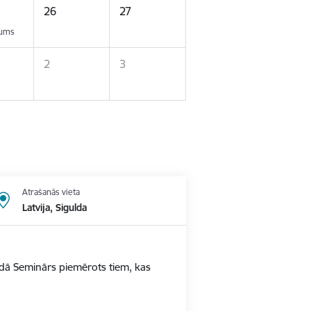
26
27
kums
2
3
Atrašanās vieta
Latvija, Sigulda
ldā Seminārs piemērots tiem, kas