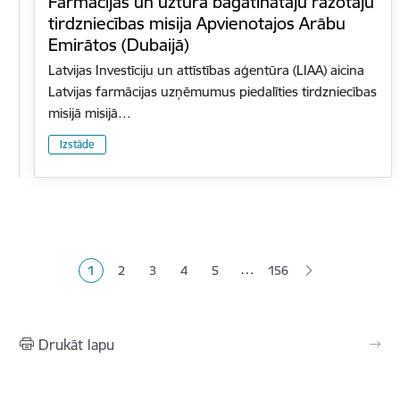
Farmācijas un uztura bagātinātāju ražotāju
tirdzniecības misija Apvienotajos Arābu
Emirātos (Dubaijā)
Latvijas Investīciju un attīstības aģentūra (LIAA) aicina
Latvijas farmācijas uzņēmumus piedalīties tirdzniecības
misijā misijā…
Izstāde
Lapošana
…
1
2
3
4
5
156
Pašreizējā lapa
Lapa
Lapa
Lapa
Lapa
Drukāt lapu