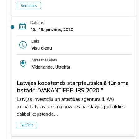
Seminārs
Datums
15.–19. janvāris, 2020
Laiks
Visu dienu
Atrašanās vieta
Nīderlande, Utrehta
Latvijas kopstends starptautiskajā tūrisma
izstādē "VAKANTIEBEURS 2020 "
Latvijas Investīciju un attīstības aģentūra (LIAA)
aicina Latvijas tūrisma nozares pārstāvjus pieteikties
dalībai kopstendā…
Izstāde