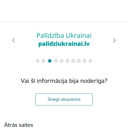
Vai šī informācija bija noderīga?
Sniegt atsauksmi
Kājene
Ātrās saites