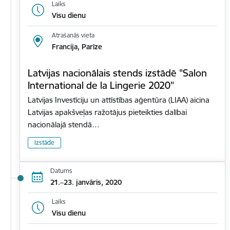
Laiks
Visu dienu
Atrašanās vieta
Francija, Parīze
Latvijas nacionālais stends izstādē "Salon
International de la Lingerie 2020"
Latvijas Investīciju un attīstības aģentūra (LIAA) aicina
Latvijas apakšveļas ražotājus pieteikties dalībai
nacionālajā stendā…
Izstāde
Datums
21.–23. janvāris, 2020
Laiks
Visu dienu