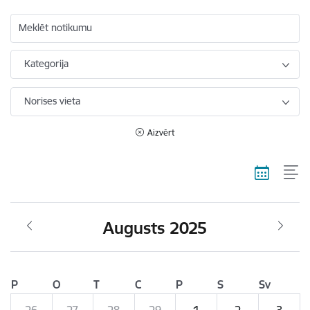
Meklēt notikumu
Kategorija
Norises vieta
Aizvērt
Augusts 2025
P
O
T
C
P
S
Sv
26
27
28
29
1
2
3