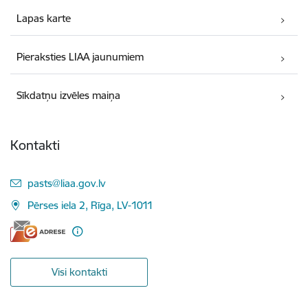
Lapas karte
Pieraksties LIAA jaunumiem
Sīkdatņu izvēles maiņa
Kontakti
E-pasts:
pasts@liaa.gov.lv
Pērses iela 2, Rīga, LV-1011
Visi kontakti