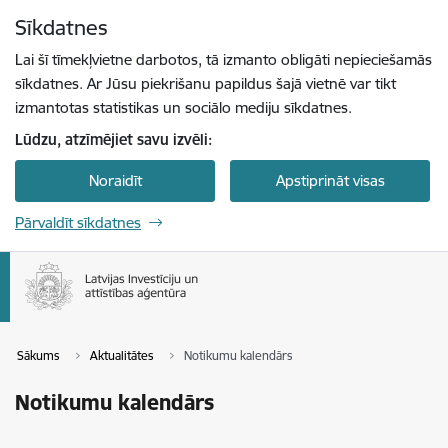
Pāriet uz lapas saturu
Sīkdatnes
Spied
lai meklētu
Enter
Lai šī tīmekļvietne darbotos, tā izmanto obligāti nepieciešamās
sīkdatnes. Ar Jūsu piekrišanu papildus šajā vietnē var tikt
izmantotas statistikas un sociālo mediju sīkdatnes.
Lūdzu, atzīmējiet savu izvēli:
Noraidīt
Apstiprināt visas
Pārvaldīt sīkdatnes
Sākums
Aktualitātes
Notikumu kalendārs
Notikumu kalendārs