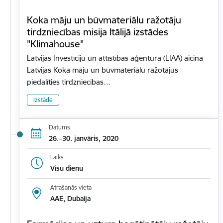
Koka māju un būvmateriālu ražotāju
tirdzniecības misija Itālijā izstādes
"Klimahouse"
Latvijas Investīciju un attīstības aģentūra (LIAA) aicina
Latvijas Koka māju un būvmateriālu ražotājus
piedalīties tirdzniecības…
Izstāde
Datums
26.–30. janvāris, 2020
Laiks
Visu dienu
Atrašanās vieta
AAE, Dubaija