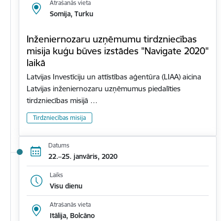
Atrašanās vieta
Somija, Turku
Inženiernozaru uzņēmumu tirdzniecības
misija kuģu būves izstādes "Navigate 2020"
laikā
Latvijas Investīciju un attīstības aģentūra (LIAA) aicina
Latvijas inženiernozaru uzņēmumus piedalīties
tirdzniecības misijā …
Tirdzniecības misija
Datums
22.–25. janvāris, 2020
Laiks
Visu dienu
Atrašanās vieta
Itālija, Bolcāno