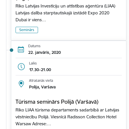
Rīko Latvijas Investīciju un attīstības aģentūra (LIAA)
Latvijas dalība starptautiskajā izstādē Expo 2020
Dubai ir viens…
Seminārs
Datums
22. janvāris, 2020
Laiks
17.30–21.00
Atrašanās vieta
Polija, Varšava
Tūrisma seminārs Polijā (Varšavā)
Rīko LIAA tūrisma departaments sadarbībā ar Latvijas
vēstniecību Polijā. Viesnīcā Radisson Collection Hotel
Warsaw Adrese:…