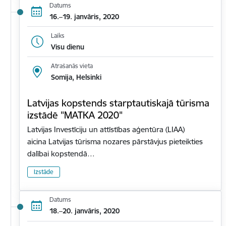
Datums
16.–19. janvāris, 2020
Laiks
Visu dienu
Atrašanās vieta
Somija, Helsinki
Latvijas kopstends starptautiskajā tūrisma
izstādē "MATKA 2020"
Latvijas Investīciju un attīstības aģentūra (LIAA)
aicina Latvijas tūrisma nozares pārstāvjus pieteikties
dalībai kopstendā…
Izstāde
Datums
18.–20. janvāris, 2020