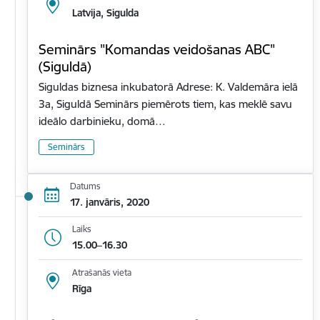
Latvija, Sigulda
Seminārs "Komandas veidošanas ABC"
(Siguldā)
Siguldas biznesa inkubatorā Adrese: K. Valdemāra ielā
3a, Siguldā Seminārs piemērots tiem, kas meklē savu
ideālo darbinieku, domā…
Seminārs
Datums
17. janvāris, 2020
Laiks
15.00–16.30
Atrašanās vieta
Rīga