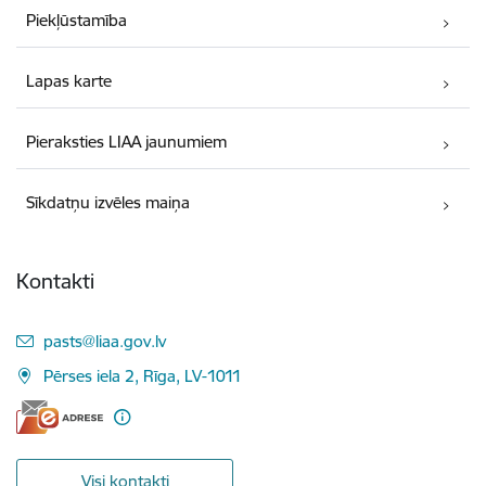
Piekļūstamība
Lapas karte
Pieraksties LIAA jaunumiem
Sīkdatņu izvēles maiņa
Kontakti
E-pasts:
pasts@liaa.gov.lv
Pērses iela 2, Rīga, LV-1011
Visi kontakti