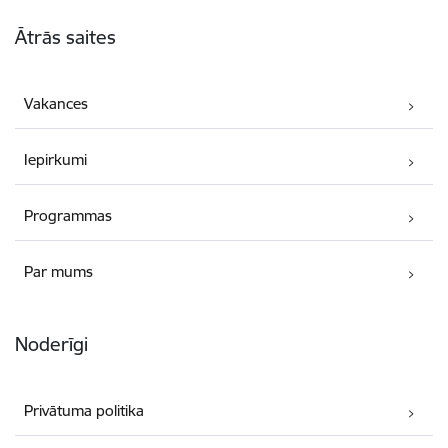
Kājene
Ātrās saites
Vakances
Iepirkumi
Programmas
Par mums
Noderīgi
Privātuma politika