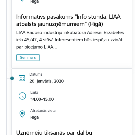
Rīga
Informatīvs pasākums "Info stunda. LIAA
atbalsts jaunuzņēmumiem" (Rīgā)
LIAA Radošo industriju inkubatorā Adrese: Elizabetes
iela 45/47, 4.stāvā Interesentiem būs iespēja uzzināt
par pieejamo LIAA…
Seminārs
Datums
20. janvāris, 2020
Laiks
14.00–15.00
Atrašanās vieta
Rīga
Uzņēmēju tikšanās par dalību