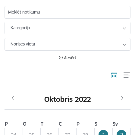
Meklēt notikumu
Kategorija
Norises vieta
Aizvērt
Oktobris 2022
P
O
T
C
P
S
Sv
1
2
24
25
26
27
28