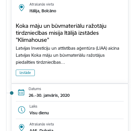
Atrašanās vieta
Itālija, Bolcāno
Koka māju un būvmateriālu ražotāju
tirdzniecības misija Itālijā izstādes
"Klimahouse"
Latvijas Investīciju un attīstības aģentūra (LIAA) aicina
Latvijas Koka māju un būvmateriālu ražotājus
piedalīties tirdzniecības…
Izstāde
Datums
26.–30. janvāris, 2020
Laiks
Visu dienu
Atrašanās vieta
AAE, Dubaija