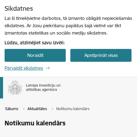
Pāriet uz lapas saturu
Sīkdatnes
Spied
lai meklētu
Enter
Lai šī tīmekļvietne darbotos, tā izmanto obligāti nepieciešamās
sīkdatnes. Ar Jūsu piekrišanu papildus šajā vietnē var tikt
izmantotas statistikas un sociālo mediju sīkdatnes.
Lūdzu, atzīmējiet savu izvēli:
Noraidīt
Apstiprināt visas
Pārvaldīt sīkdatnes
Sākums
Aktualitātes
Notikumu kalendārs
Notikumu kalendārs