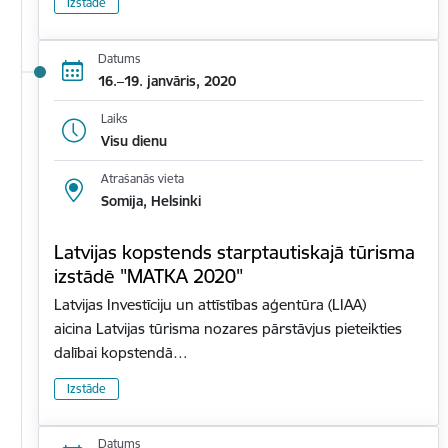
Izstāde
Datums
16.–19. janvāris, 2020
Laiks
Visu dienu
Atrašanās vieta
Somija, Helsinki
Latvijas kopstends starptautiskajā tūrisma
izstādē "MATKA 2020"
Latvijas Investīciju un attīstības aģentūra (LIAA)
aicina Latvijas tūrisma nozares pārstāvjus pieteikties
dalībai kopstendā…
Izstāde
Datums