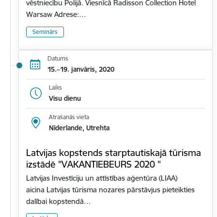
vēstniecību Polijā. Viesnīcā Radisson Collection Hotel
Warsaw Adrese:…
Seminārs
Datums
15.–19. janvāris, 2020
Laiks
Visu dienu
Atrašanās vieta
Nīderlande, Utrehta
Latvijas kopstends starptautiskajā tūrisma
izstādē "VAKANTIEBEURS 2020 "
Latvijas Investīciju un attīstības aģentūra (LIAA)
aicina Latvijas tūrisma nozares pārstāvjus pieteikties
dalībai kopstendā…