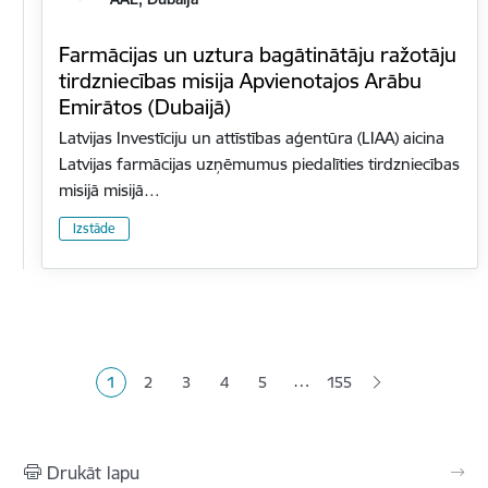
Farmācijas un uztura bagātinātāju ražotāju
tirdzniecības misija Apvienotajos Arābu
Emirātos (Dubaijā)
Latvijas Investīciju un attīstības aģentūra (LIAA) aicina
Latvijas farmācijas uzņēmumus piedalīties tirdzniecības
misijā misijā…
Izstāde
Lapošana
…
1
2
3
4
5
155
Pašreizējā lapa
Lapa
Lapa
Lapa
Lapa
Drukāt lapu