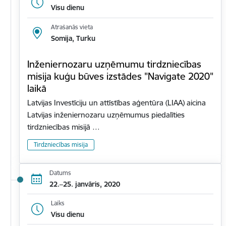
Visu dienu
Atrašanās vieta
Somija, Turku
Inženiernozaru uzņēmumu tirdzniecības
misija kuģu būves izstādes "Navigate 2020"
laikā
Latvijas Investīciju un attīstības aģentūra (LIAA) aicina
Latvijas inženiernozaru uzņēmumus piedalīties
tirdzniecības misijā …
Tirdzniecības misija
Datums
22.–25. janvāris, 2020
Laiks
Visu dienu