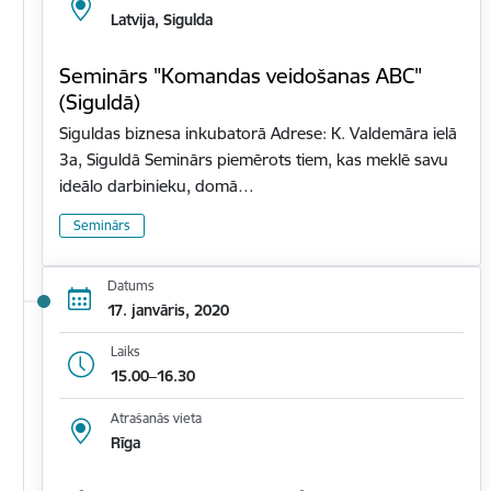
Latvija, Sigulda
Seminārs "Komandas veidošanas ABC"
(Siguldā)
Siguldas biznesa inkubatorā Adrese: K. Valdemāra ielā
3a, Siguldā Seminārs piemērots tiem, kas meklē savu
ideālo darbinieku, domā…
Seminārs
Datums
17. janvāris, 2020
Laiks
15.00–16.30
Atrašanās vieta
Rīga