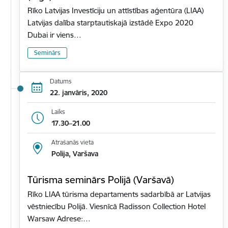
Rīko Latvijas Investīciju un attīstības aģentūra (LIAA)
Latvijas dalība starptautiskajā izstādē Expo 2020
Dubai ir viens…
Seminārs
Datums
22. janvāris, 2020
Laiks
17.30–21.00
Atrašanās vieta
Polija, Varšava
Tūrisma seminārs Polijā (Varšavā)
Rīko LIAA tūrisma departaments sadarbībā ar Latvijas
vēstniecību Polijā. Viesnīcā Radisson Collection Hotel
Warsaw Adrese:…