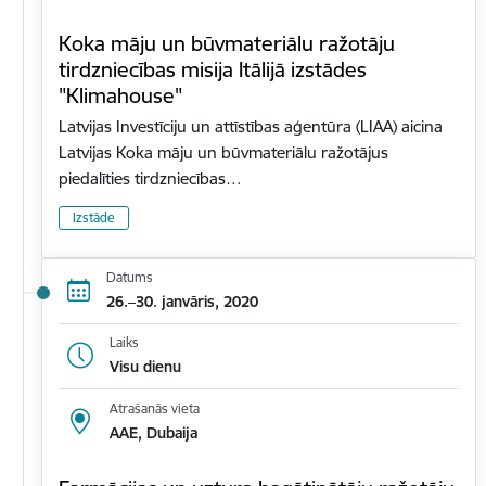
Koka māju un būvmateriālu ražotāju
tirdzniecības misija Itālijā izstādes
"Klimahouse"
Latvijas Investīciju un attīstības aģentūra (LIAA) aicina
Latvijas Koka māju un būvmateriālu ražotājus
piedalīties tirdzniecības…
Izstāde
Datums
26.–30. janvāris, 2020
Laiks
Visu dienu
Atrašanās vieta
AAE, Dubaija