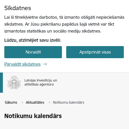
Pāriet uz lapas saturu
Sīkdatnes
Spied
lai meklētu
Enter
Lai šī tīmekļvietne darbotos, tā izmanto obligāti nepieciešamās
sīkdatnes. Ar Jūsu piekrišanu papildus šajā vietnē var tikt
izmantotas statistikas un sociālo mediju sīkdatnes.
Lūdzu, atzīmējiet savu izvēli:
Noraidīt
Apstiprināt visas
Pārvaldīt sīkdatnes
Sākums
Aktualitātes
Notikumu kalendārs
Notikumu kalendārs