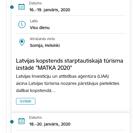
Datums
16.–19. janvāris, 2020
Laiks
Visu dienu
Atrašanās vieta
Somija, Helsinki
Latvijas kopstends starptautiskajā tūrisma
izstādē "MATKA 2020"
Latvijas Investīciju un attīstības aģentūra (LIAA)
aicina Latvijas tūrisma nozares pārstāvjus pieteikties
dalībai kopstendā…
Izstāde
Datums
18.–20. janvāris, 2020