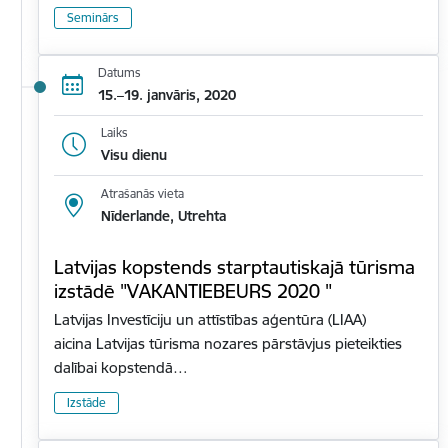
Seminārs
Datums
15.–19. janvāris, 2020
Laiks
Visu dienu
Atrašanās vieta
Nīderlande, Utrehta
Latvijas kopstends starptautiskajā tūrisma
izstādē "VAKANTIEBEURS 2020 "
Latvijas Investīciju un attīstības aģentūra (LIAA)
aicina Latvijas tūrisma nozares pārstāvjus pieteikties
dalībai kopstendā…
Izstāde