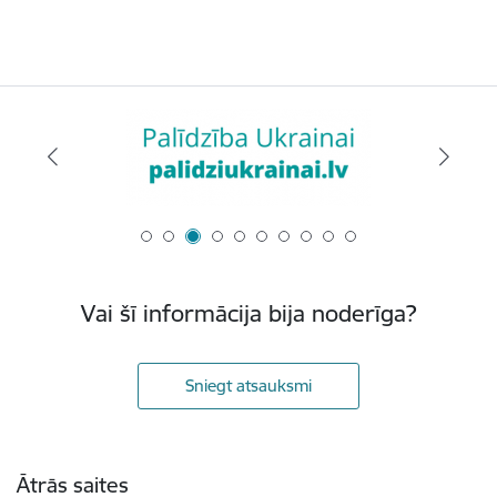
Vai šī informācija bija noderīga?
Sniegt atsauksmi
Kājene
Ātrās saites