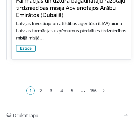
Farmācijas un uztura bagātinātāju ražotāju
tirdzniecības misija Apvienotajos Arābu
Emirātos (Dubaijā)
Latvijas Investīciju un attīstības aģentūra (LIAA) aicina
Latvijas farmācijas uzņēmumus piedalīties tirdzniecības
misijā misijā…
Izstāde
Lapošana
…
1
2
3
4
5
156
Pašreizējā lapa
Lapa
Lapa
Lapa
Lapa
Drukāt lapu