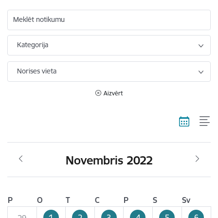
Meklēt notikumu
Kategorija
Norises vieta
Aizvērt
Novembris 2022
P
O
T
C
P
S
Sv
1
2
3
4
5
6
29