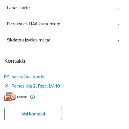
Lapas karte
Pieraksties LIAA jaunumiem
Sīkdatņu izvēles maiņa
Kontakti
E-pasts:
pasts@liaa.gov.lv
Pērses iela 2, Rīga, LV-1011
Visi kontakti