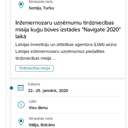
Atrašanās vieta
Somija, Turku
Inženiernozaru uzņēmumu tirdzniecības
misija kuģu būves izstādes "Navigate 2020"
laikā
Latvijas Investīciju un attīstības aģentūra (LIAA) aicina
Latvijas inženiernozaru uzņēmumus piedalīties
tirdzniecības misijā …
Tirdzniecības misija
Datums
22.–25. janvāris, 2020
Laiks
Visu dienu
Atrašanās vieta
Itālija, Bolcāno