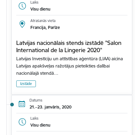
Laiks
Visu dienu
Atrašanās vieta
Francija, Parīze
Latvijas nacionālais stends izstādē "Salon
International de la Lingerie 2020"
Latvijas Investīciju un attīstības aģentūra (LIAA) aicina
Latvijas apakšveļas ražotājus pieteikties dalībai
nacionālajā stendā…
Izstāde
Datums
21.–23. janvāris, 2020
Laiks
Visu dienu