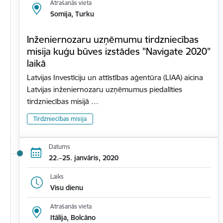
Atrašanās vieta
Somija, Turku
Inženiernozaru uzņēmumu tirdzniecības
misija kuģu būves izstādes "Navigate 2020"
laikā
Latvijas Investīciju un attīstības aģentūra (LIAA) aicina
Latvijas inženiernozaru uzņēmumus piedalīties
tirdzniecības misijā …
Tirdzniecības misija
Datums
22.–25. janvāris, 2020
Laiks
Visu dienu
Atrašanās vieta
Itālija, Bolcāno