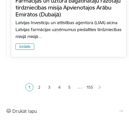
Farmācijas un uztura bagātinātāju ražotāju
tirdzniecības misija Apvienotajos Arābu
Emirātos (Dubaijā)
Latvijas Investīciju un attīstības aģentūra (LIAA) aicina
Latvijas farmācijas uzņēmumus piedalīties tirdzniecības
misijā misijā…
Izstāde
Lapošana
…
1
2
3
4
5
155
Pašreizējā lapa
Lapa
Lapa
Lapa
Lapa
Drukāt lapu