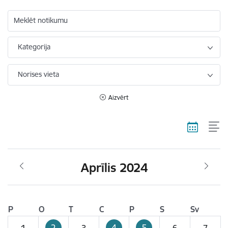
Meklēt notikumu
Kategorija
Norises vieta
Aizvērt
Aprīlis 2024
P
O
T
C
P
S
Sv
2
4
5
1
3
6
7