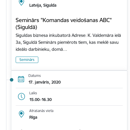
Latvija, Sigulda
Seminārs "Komandas veidošanas ABC"
(Siguldā)
Siguldas biznesa inkubatorā Adrese: K. Valdemāra ielā
3a, Siguldā Seminārs piemērots tiem, kas meklē savu
ideālo darbinieku, domā…
Seminārs
Datums
17. janvāris, 2020
Laiks
15.00–16.30
Atrašanās vieta
Rīga