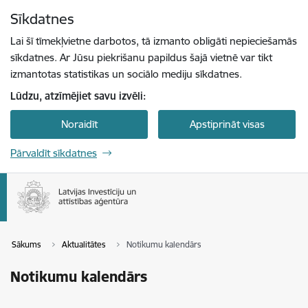
Pāriet uz lapas saturu
Sīkdatnes
Spied
lai meklētu
Enter
Lai šī tīmekļvietne darbotos, tā izmanto obligāti nepieciešamās
sīkdatnes. Ar Jūsu piekrišanu papildus šajā vietnē var tikt
izmantotas statistikas un sociālo mediju sīkdatnes.
Lūdzu, atzīmējiet savu izvēli:
Noraidīt
Apstiprināt visas
Pārvaldīt sīkdatnes
Sākums
Aktualitātes
Notikumu kalendārs
Notikumu kalendārs