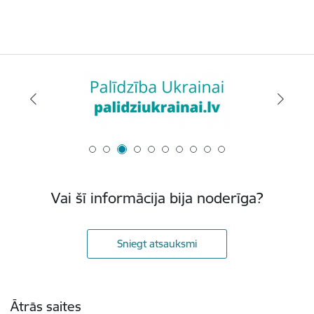
Vai šī informācija bija noderīga?
Sniegt atsauksmi
Kājene
Ātrās saites