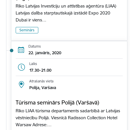
Rīko Latvijas Investīciju un attīstības aģentūra (LIAA)
Latvijas dalība starptautiskajā izstādē Expo 2020
Dubai ir viens…
Seminārs
Datums
22. janvāris, 2020
Laiks
17.30–21.00
Atrašanās vieta
Polija, Varšava
Tūrisma seminārs Polijā (Varšavā)
Rīko LIAA tūrisma departaments sadarbībā ar Latvijas
vēstniecību Polijā. Viesnīcā Radisson Collection Hotel
Warsaw Adrese:…