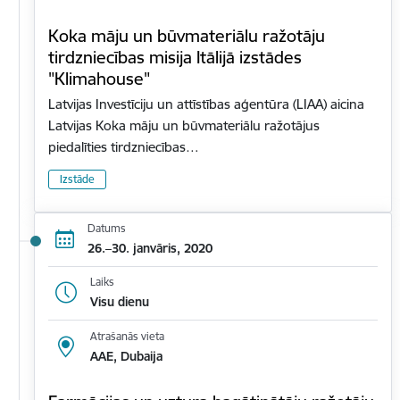
Koka māju un būvmateriālu ražotāju
tirdzniecības misija Itālijā izstādes
"Klimahouse"
Latvijas Investīciju un attīstības aģentūra (LIAA) aicina
Latvijas Koka māju un būvmateriālu ražotājus
piedalīties tirdzniecības…
Izstāde
Datums
26.–30. janvāris, 2020
Laiks
Visu dienu
Atrašanās vieta
AAE, Dubaija