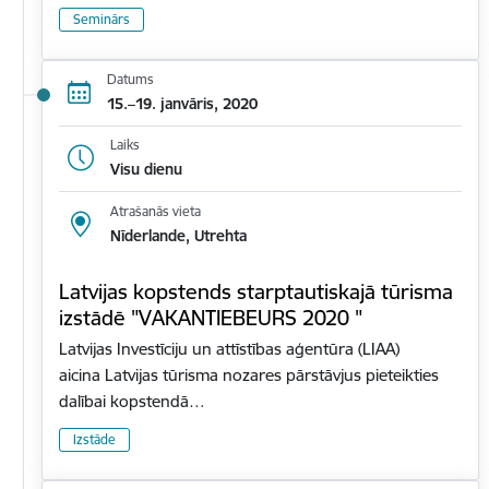
Seminārs
Datums
15.–19. janvāris, 2020
Laiks
Visu dienu
Atrašanās vieta
Nīderlande, Utrehta
Latvijas kopstends starptautiskajā tūrisma
izstādē "VAKANTIEBEURS 2020 "
Latvijas Investīciju un attīstības aģentūra (LIAA)
aicina Latvijas tūrisma nozares pārstāvjus pieteikties
dalībai kopstendā…
Izstāde