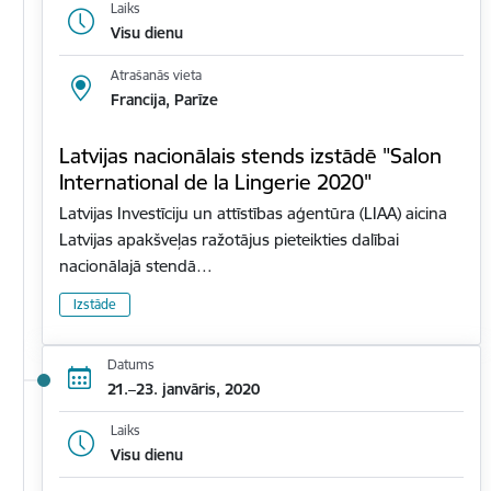
Laiks
Visu dienu
Atrašanās vieta
Francija, Parīze
Latvijas nacionālais stends izstādē "Salon
International de la Lingerie 2020"
Latvijas Investīciju un attīstības aģentūra (LIAA) aicina
Latvijas apakšveļas ražotājus pieteikties dalībai
nacionālajā stendā…
Izstāde
Datums
21.–23. janvāris, 2020
Laiks
Visu dienu