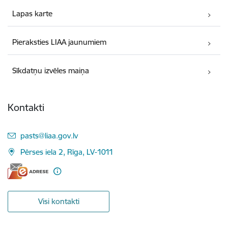
Lapas karte
Pieraksties LIAA jaunumiem
Sīkdatņu izvēles maiņa
Kontakti
E-pasts:
pasts@liaa.gov.lv
Pērses iela 2, Rīga, LV-1011
Visi kontakti