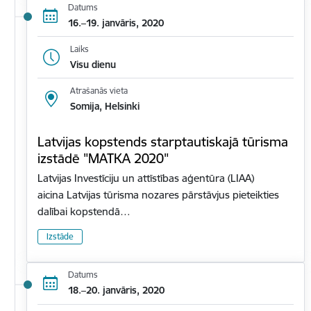
Datums
16.–19. janvāris, 2020
Laiks
Visu dienu
Atrašanās vieta
Somija, Helsinki
Latvijas kopstends starptautiskajā tūrisma
izstādē "MATKA 2020"
Latvijas Investīciju un attīstības aģentūra (LIAA)
aicina Latvijas tūrisma nozares pārstāvjus pieteikties
dalībai kopstendā…
Izstāde
Datums
18.–20. janvāris, 2020