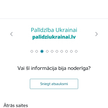
Vai šī informācija bija noderīga?
Sniegt atsauksmi
Kājene
Ātrās saites