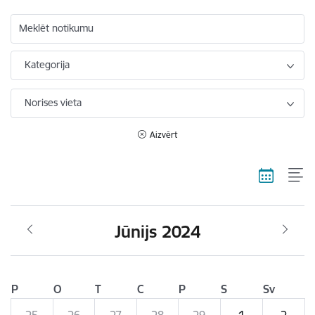
Meklēt notikumu
Kategorija
Norises vieta
Aizvērt
Jūnijs 2024
P
O
T
C
P
S
Sv
25
26
27
28
29
1
2