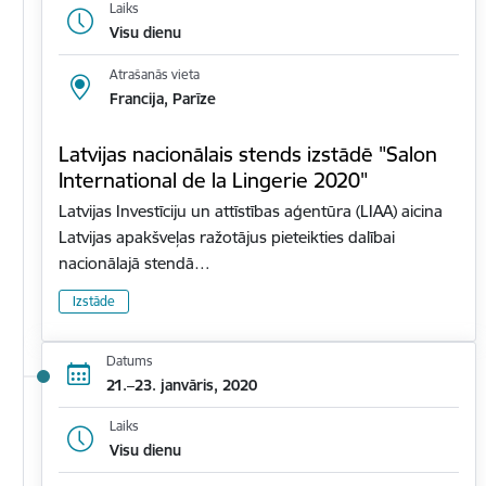
Laiks
Visu dienu
Atrašanās vieta
Francija, Parīze
Latvijas nacionālais stends izstādē "Salon
International de la Lingerie 2020"
Latvijas Investīciju un attīstības aģentūra (LIAA) aicina
Latvijas apakšveļas ražotājus pieteikties dalībai
nacionālajā stendā…
Izstāde
Datums
21.–23. janvāris, 2020
Laiks
Visu dienu