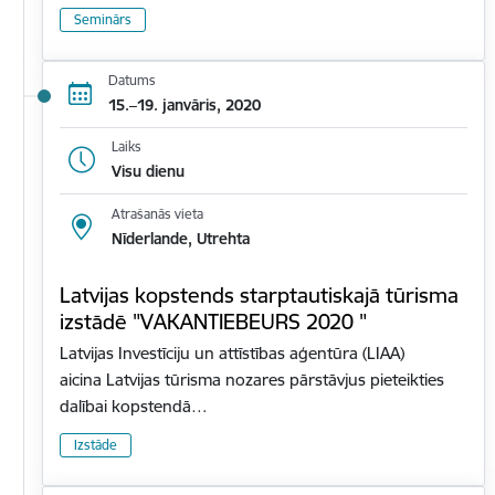
Seminārs
Datums
15.–19. janvāris, 2020
Laiks
Visu dienu
Atrašanās vieta
Nīderlande, Utrehta
Latvijas kopstends starptautiskajā tūrisma
izstādē "VAKANTIEBEURS 2020 "
Latvijas Investīciju un attīstības aģentūra (LIAA)
aicina Latvijas tūrisma nozares pārstāvjus pieteikties
dalībai kopstendā…
Izstāde