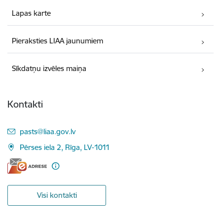
Lapas karte
Pieraksties LIAA jaunumiem
Sīkdatņu izvēles maiņa
Kontakti
E-pasts:
pasts@liaa.gov.lv
Pērses iela 2, Rīga, LV-1011
Visi kontakti