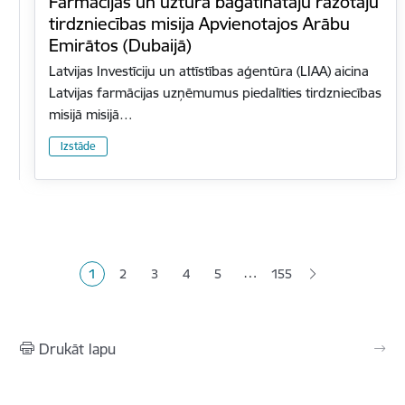
Farmācijas un uztura bagātinātāju ražotāju
tirdzniecības misija Apvienotajos Arābu
Emirātos (Dubaijā)
Latvijas Investīciju un attīstības aģentūra (LIAA) aicina
Latvijas farmācijas uzņēmumus piedalīties tirdzniecības
misijā misijā…
Izstāde
Lapošana
…
1
2
3
4
5
155
Pašreizējā lapa
Lapa
Lapa
Lapa
Lapa
Drukāt lapu