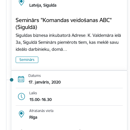
Latvija, Sigulda
Seminārs "Komandas veidošanas ABC"
(Siguldā)
Siguldas biznesa inkubatorā Adrese: K. Valdemāra ielā
3a, Siguldā Seminārs piemērots tiem, kas meklē savu
ideālo darbinieku, domā…
Seminārs
Datums
17. janvāris, 2020
Laiks
15.00–16.30
Atrašanās vieta
Rīga