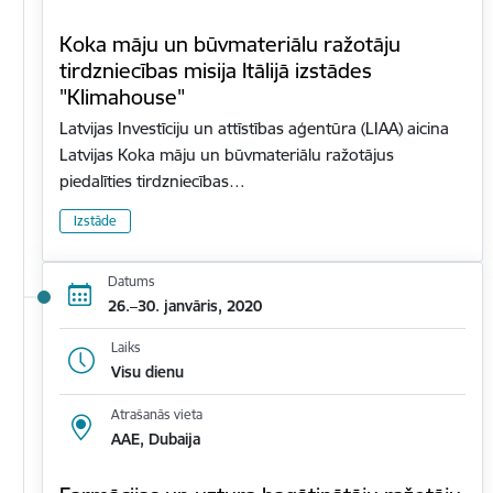
Koka māju un būvmateriālu ražotāju
tirdzniecības misija Itālijā izstādes
"Klimahouse"
Latvijas Investīciju un attīstības aģentūra (LIAA) aicina
Latvijas Koka māju un būvmateriālu ražotājus
piedalīties tirdzniecības…
Izstāde
Datums
26.–30. janvāris, 2020
Laiks
Visu dienu
Atrašanās vieta
AAE, Dubaija