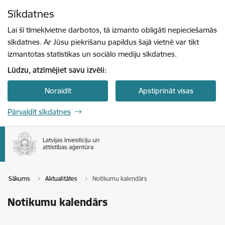
Pāriet uz lapas saturu
Sīkdatnes
Spied
lai meklētu
Enter
Lai šī tīmekļvietne darbotos, tā izmanto obligāti nepieciešamās
sīkdatnes. Ar Jūsu piekrišanu papildus šajā vietnē var tikt
izmantotas statistikas un sociālo mediju sīkdatnes.
Lūdzu, atzīmējiet savu izvēli:
Noraidīt
Apstiprināt visas
Pārvaldīt sīkdatnes
Sākums
Aktualitātes
Notikumu kalendārs
Notikumu kalendārs