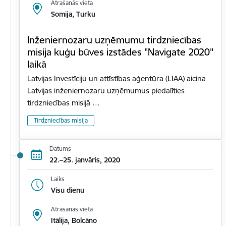
Atrašanās vieta
Somija, Turku
Inženiernozaru uzņēmumu tirdzniecības
misija kuģu būves izstādes "Navigate 2020"
laikā
Latvijas Investīciju un attīstības aģentūra (LIAA) aicina
Latvijas inženiernozaru uzņēmumus piedalīties
tirdzniecības misijā …
Tirdzniecības misija
Datums
22.–25. janvāris, 2020
Laiks
Visu dienu
Atrašanās vieta
Itālija, Bolcāno