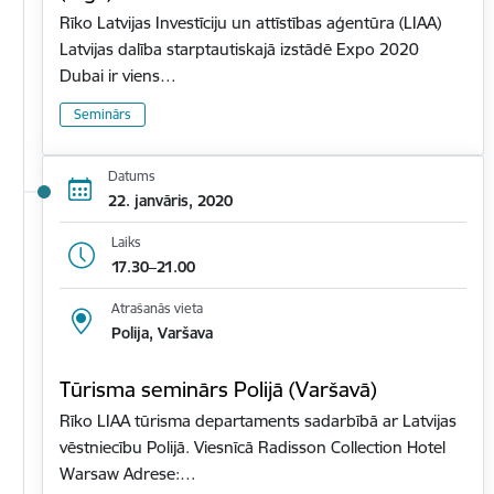
Rīko Latvijas Investīciju un attīstības aģentūra (LIAA)
Latvijas dalība starptautiskajā izstādē Expo 2020
Dubai ir viens…
Seminārs
Datums
22. janvāris, 2020
Laiks
17.30–21.00
Atrašanās vieta
Polija, Varšava
Tūrisma seminārs Polijā (Varšavā)
Rīko LIAA tūrisma departaments sadarbībā ar Latvijas
vēstniecību Polijā. Viesnīcā Radisson Collection Hotel
Warsaw Adrese:…