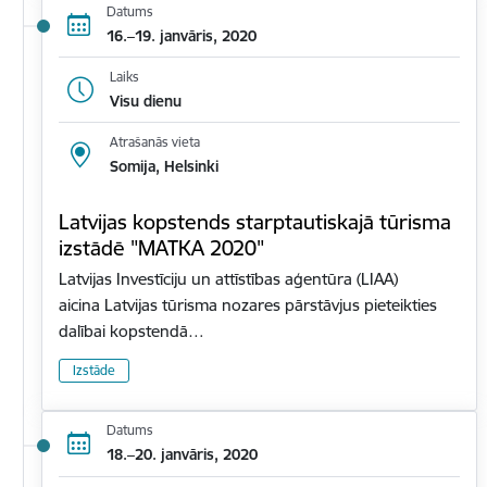
Datums
16.–19. janvāris, 2020
Laiks
Visu dienu
Atrašanās vieta
Somija, Helsinki
Latvijas kopstends starptautiskajā tūrisma
izstādē "MATKA 2020"
Latvijas Investīciju un attīstības aģentūra (LIAA)
aicina Latvijas tūrisma nozares pārstāvjus pieteikties
dalībai kopstendā…
Izstāde
Datums
18.–20. janvāris, 2020