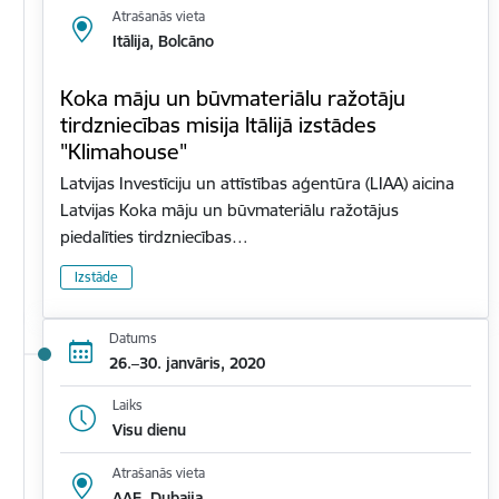
Atrašanās vieta
Itālija, Bolcāno
Koka māju un būvmateriālu ražotāju
tirdzniecības misija Itālijā izstādes
"Klimahouse"
Latvijas Investīciju un attīstības aģentūra (LIAA) aicina
Latvijas Koka māju un būvmateriālu ražotājus
piedalīties tirdzniecības…
Izstāde
Datums
26.–30. janvāris, 2020
Laiks
Visu dienu
Atrašanās vieta
AAE, Dubaija