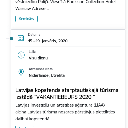
vēstniecību Polijā. Viesnīcā Radisson Collection Hotel
Warsaw Adrese:…
Seminārs
Datums
15.–19. janvāris, 2020
Laiks
Visu dienu
Atrašanās vieta
Nīderlande, Utrehta
Latvijas kopstends starptautiskajā tūrisma
izstādē "VAKANTIEBEURS 2020 "
Latvijas Investīciju un attīstības aģentūra (LIAA)
aicina Latvijas tūrisma nozares pārstāvjus pieteikties
dalībai kopstendā…