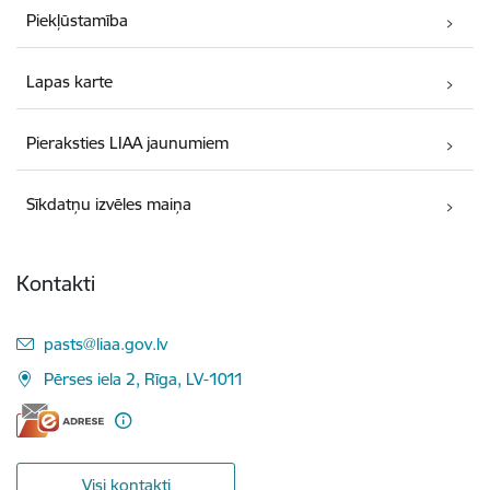
Piekļūstamība
Lapas karte
Pieraksties LIAA jaunumiem
Sīkdatņu izvēles maiņa
Kontakti
E-pasts:
pasts@liaa.gov.lv
Pērses iela 2, Rīga, LV-1011
Visi kontakti