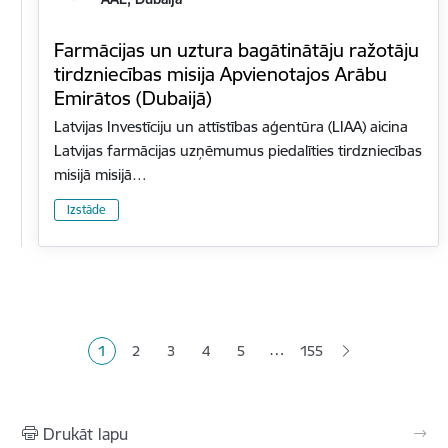
Farmācijas un uztura bagātinātāju ražotāju
tirdzniecības misija Apvienotajos Arābu
Emirātos (Dubaijā)
Latvijas Investīciju un attīstības aģentūra (LIAA) aicina
Latvijas farmācijas uzņēmumus piedalīties tirdzniecības
misijā misijā…
Izstāde
Lapošana
…
1
2
3
4
5
155
Pašreizējā lapa
Lapa
Lapa
Lapa
Lapa
Drukāt lapu