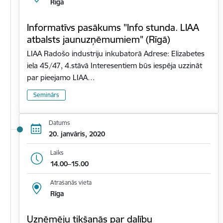
Rīga
Informatīvs pasākums "Info stunda. LIAA
atbalsts jaunuzņēmumiem" (Rīgā)
LIAA Radošo industriju inkubatorā Adrese: Elizabetes
iela 45/47, 4.stāvā Interesentiem būs iespēja uzzināt
par pieejamo LIAA…
Seminārs
Datums
20. janvāris, 2020
Laiks
14.00–15.00
Atrašanās vieta
Rīga
Uzņēmēju tikšanās par dalību