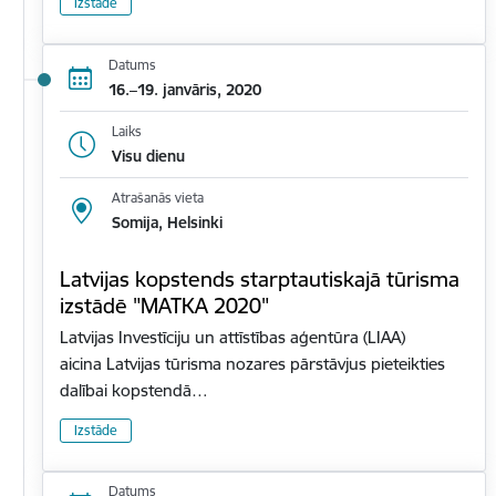
Izstāde
Datums
16.–19. janvāris, 2020
Laiks
Visu dienu
Atrašanās vieta
Somija, Helsinki
Latvijas kopstends starptautiskajā tūrisma
izstādē "MATKA 2020"
Latvijas Investīciju un attīstības aģentūra (LIAA)
aicina Latvijas tūrisma nozares pārstāvjus pieteikties
dalībai kopstendā…
Izstāde
Datums