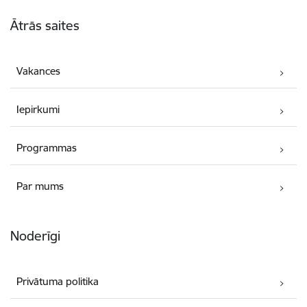
Kājene
Ātrās saites
Vakances
Iepirkumi
Programmas
Par mums
Noderīgi
Privātuma politika