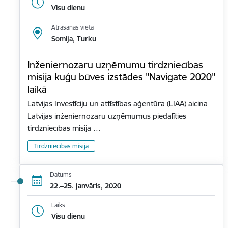
Visu dienu
Atrašanās vieta
Somija, Turku
Inženiernozaru uzņēmumu tirdzniecības
misija kuģu būves izstādes "Navigate 2020"
laikā
Latvijas Investīciju un attīstības aģentūra (LIAA) aicina
Latvijas inženiernozaru uzņēmumus piedalīties
tirdzniecības misijā …
Tirdzniecības misija
Datums
22.–25. janvāris, 2020
Laiks
Visu dienu