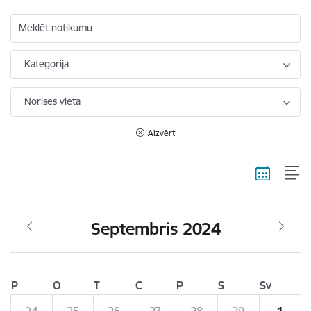
Meklēt notikumu
Kategorija
Norises vieta
Aizvērt
Septembris 2024
P
O
T
C
P
S
Sv
24
25
26
27
28
29
1