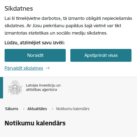
Pāriet uz lapas saturu
Sīkdatnes
Spied
lai meklētu
Enter
Lai šī tīmekļvietne darbotos, tā izmanto obligāti nepieciešamās
sīkdatnes. Ar Jūsu piekrišanu papildus šajā vietnē var tikt
izmantotas statistikas un sociālo mediju sīkdatnes.
Lūdzu, atzīmējiet savu izvēli:
Noraidīt
Apstiprināt visas
Pārvaldīt sīkdatnes
Sākums
Aktualitātes
Notikumu kalendārs
Notikumu kalendārs